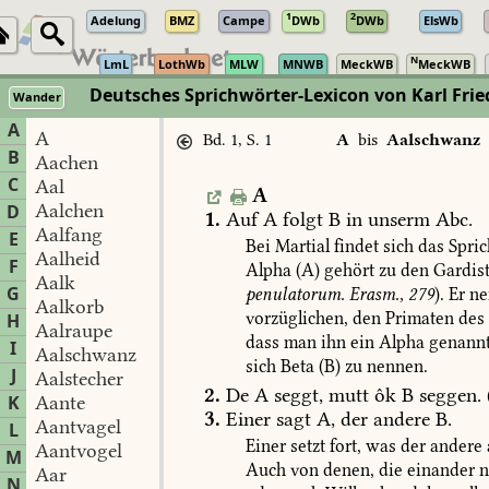
1
2
Adelung
BMZ
Campe
DWb
DWb
ElsWb
N
LmL
LothWb
MLW
MNWB
MeckWB
MeckWB
Deutsches Sprichwörter-Lexicon von Karl Fri
Wander
A
A
Bd. 1, S. 1
A
bis
Aalschwanz
B
Aachen
C
Aal
A
Aalchen
D
1.
Auf
A
folgt
B
in
unserm
Abc.
Aalfang
E
Bei
Martial
findet
sich
das
Spric
Aalheid
F
Alpha
(A)
gehört
zu
den
Gardis
Aalk
G
penulatorum.
Erasm.,
279
).
Er
ne
Aalkorb
vorzüglichen,
den
Primaten
des
H
Aalraupe
dass
man
ihn
ein
Alpha
genann
I
Aalschwanz
sich
Beta
(B)
zu
nennen.
J
Aalstecher
2.
De
A
seggt,
mutt
ôk
B
seggen.
K
Aante
3.
Einer
sagt
A,
der
andere
B.
Aantvagel
L
Einer
setzt
fort,
was
der
andere
Aantvogel
M
Auch
von
denen,
die
einander
n
Aar
N