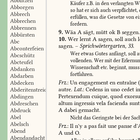
Abblitzen
Käufer
z.B.
in
den
verlangten
We
Abborgen
so
hat
er
sich
auch
verpflichtet,
Abbrech
erfüllen,
was
die
Gesetze
von
ei
Abbrechen
fordern.
Abbrennen
9.
Wäa
A
sägt,
mütt
ok
B
seggen.
Abbürsten
10.
Wer
lernt
A
sagen,
soll
auch
l
Abc
sagen.
–
Sprichwörtergarten,
33.
Abconterfeien
Wer
etwas
Gutes
anfängt,
soll
a
Abcschütz
vollenden.
Wer
mit
der
Erlernu
Abcteufel
Wissenschaft
etc.
beginnt,
muss
Abdanken
fortfahren.
Abdarben
Frz.
:
Un
engagement
en
entraîne
(
Abdecken
autre.
Lat.
:
Cedens
in
uno
cedet
i
Abderitenstreiche
Pertexendum
cuique,
quod
exorsu
Abdingen
altum
ingressis
vela
facienda
sunt
Abdreschen
A
dabei
gemacht.
Abdruck
Abel
Nicht
das
Geringste
bei
der
Sac
Abelsch
Frz.
:
Il
n'y
a
pas
fait
une
panse
d'
Abend
A
und
O.
Abendandacht