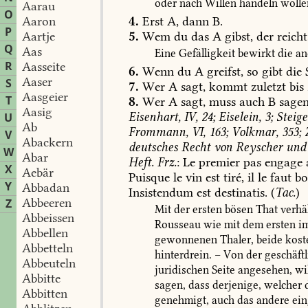
oder
nach
Willen
handeln
wolle
Aarau
O
4.
Erst
A,
dann
B.
Aaron
P
5.
Wem
du
das
A
gibst,
der
reicht
Aartje
Q
Aas
Eine
Gefälligkeit
bewirkt
die
an
R
Aasseite
6.
Wenn
du
A
greifst,
so
gibt
die
S
Aaser
S
7.
Wer
A
sagt,
kommt
zuletzt
bis
Aasgeier
T
8.
Wer
A
sagt,
muss
auch
B
sagen
Aasig
Eisenhart,
IV,
24;
Eiselein,
3;
Steige
U
Ab
Frommann,
VI,
163;
Volkmar,
353;
Z
V
Abackern
deutsches
Recht
von
Reyscher
und
W
Abar
Heft.
Frz.
:
Le
premier
pas
engage
X
Aebär
Puisque
le
vin
est
tiré,
il
le
faut
bo
Y
Abbadan
Insistendum
est
destinatis.
(
Tac.
)
Abbeeren
Z
Mit
der
ersten
bösen
That
verhä
Abbeissen
Rousseau
wie
mit
dem
ersten
i
Abbellen
gewonnenen
Thaler,
beide
kost
Abbetteln
hinterdrein.
–
Von
der
geschäftl
Abbeuteln
juridischen
Seite
angesehen,
wil
Abbitte
sagen,
dass
derjenige,
welcher
d
Abbitten
genehmigt,
auch
das
andere
ein