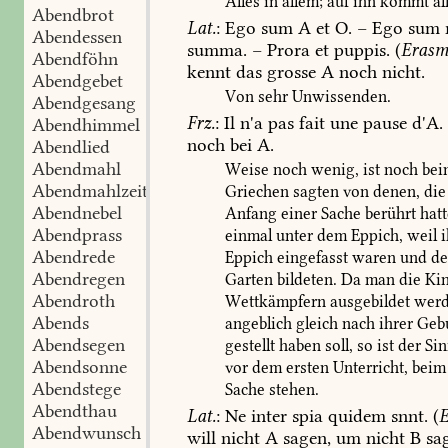
Alles
in
allem;
auf
ihn
kommt
al
Abendbrot
Lat.
:
Ego
sum
A
et
O.
–
Ego
sum
Abendessen
summa.
–
Prora
et
puppis.
(
Erasm
Abendföhn
kennt
das
grosse
A
noch
nicht.
Abendgebet
Von
sehr
Unwissenden.
Abendgesang
Frz.
:
Il
n'a
pas
fait
une
pause
d'A.
Abendhimmel
noch
bei
A.
Abendlied
Abendmahl
Weise
noch
wenig,
ist
noch
bei
Abendmahlzeit
Griechen
sagten
von
denen,
die
Abendnebel
Anfang
einer
Sache
berührt
hatt
Abendprass
einmal
unter
dem
Eppich,
weil
i
Abendrede
Eppich
eingefasst
waren
und
de
Abendregen
Garten
bildeten.
Da
man
die
Kin
Abendroth
Wettkämpfern
ausgebildet
werd
Abends
angeblich
gleich
nach
ihrer
Gebu
Abendsegen
gestellt
haben
soll,
so
ist
der
Sin
Abendsonne
vor
dem
ersten
Unterricht,
beim
Abendstege
Sache
stehen.
Abendthau
Lat.
:
Ne
inter
spia
quidem
snnt.
(
E
Abendwunsch
will
nicht
A
sagen,
um
nicht
B
sa