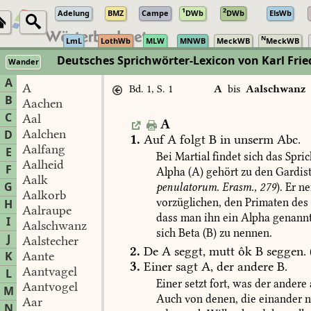
1
2
Adelung
BMZ
Campe
DWb
DWb
ElsWb
N
LmL
LothWb
MLW
MNWB
MeckWB
MeckWB
Deutsches Sprichwörter-Lexicon von Karl Fri
Wander
A
A
Bd. 1, S. 1
A
bis
Aalschwanz
B
Aachen
C
Aal
A
Aalchen
D
1.
Auf
A
folgt
B
in
unserm
Abc.
Aalfang
E
Bei
Martial
findet
sich
das
Spric
Aalheid
F
Alpha
(A)
gehört
zu
den
Gardis
Aalk
G
penulatorum.
Erasm.,
279
).
Er
ne
Aalkorb
vorzüglichen,
den
Primaten
des
H
Aalraupe
dass
man
ihn
ein
Alpha
genann
I
Aalschwanz
sich
Beta
(B)
zu
nennen.
J
Aalstecher
2.
De
A
seggt,
mutt
ôk
B
seggen.
K
Aante
3.
Einer
sagt
A,
der
andere
B.
Aantvagel
L
Einer
setzt
fort,
was
der
andere
Aantvogel
M
Auch
von
denen,
die
einander
n
Aar
N