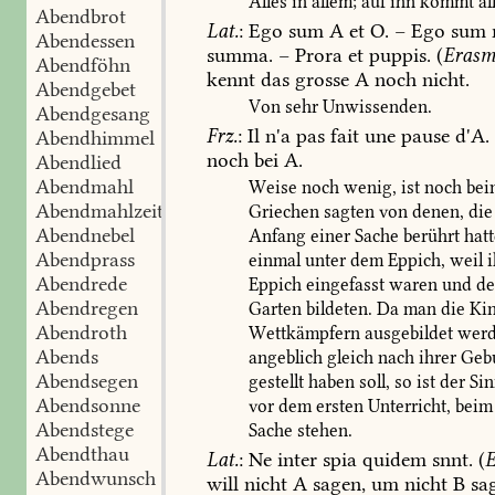
Alles
in
allem;
auf
ihn
kommt
al
Abendbrot
Lat.
:
Ego
sum
A
et
O.
–
Ego
sum
Abendessen
summa.
–
Prora
et
puppis.
(
Erasm
Abendföhn
kennt
das
grosse
A
noch
nicht.
Abendgebet
Von
sehr
Unwissenden.
Abendgesang
Frz.
:
Il
n'a
pas
fait
une
pause
d'A.
Abendhimmel
noch
bei
A.
Abendlied
Abendmahl
Weise
noch
wenig,
ist
noch
bei
Abendmahlzeit
Griechen
sagten
von
denen,
die
Abendnebel
Anfang
einer
Sache
berührt
hatt
Abendprass
einmal
unter
dem
Eppich,
weil
i
Abendrede
Eppich
eingefasst
waren
und
de
Abendregen
Garten
bildeten.
Da
man
die
Kin
Abendroth
Wettkämpfern
ausgebildet
werd
Abends
angeblich
gleich
nach
ihrer
Gebu
Abendsegen
gestellt
haben
soll,
so
ist
der
Sin
Abendsonne
vor
dem
ersten
Unterricht,
beim
Abendstege
Sache
stehen.
Abendthau
Lat.
:
Ne
inter
spia
quidem
snnt.
(
E
Abendwunsch
will
nicht
A
sagen,
um
nicht
B
sa