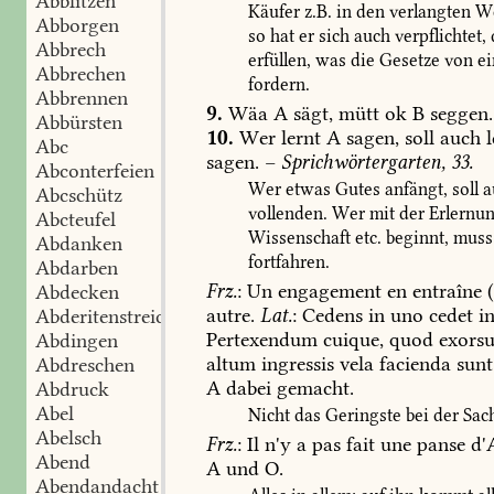
Abblitzen
Käufer
z.B.
in
den
verlangten
We
Abborgen
so
hat
er
sich
auch
verpflichtet,
Abbrech
erfüllen,
was
die
Gesetze
von
ei
Abbrechen
fordern.
Abbrennen
9.
Wäa
A
sägt,
mütt
ok
B
seggen.
Abbürsten
10.
Wer
lernt
A
sagen,
soll
auch
l
Abc
sagen.
–
Sprichwörtergarten,
33.
Abconterfeien
Wer
etwas
Gutes
anfängt,
soll
a
Abcschütz
vollenden.
Wer
mit
der
Erlernu
Abcteufel
Wissenschaft
etc.
beginnt,
muss
Abdanken
fortfahren.
Abdarben
Frz.
:
Un
engagement
en
entraîne
(
Abdecken
autre.
Lat.
:
Cedens
in
uno
cedet
i
Abderitenstreiche
Pertexendum
cuique,
quod
exorsu
Abdingen
altum
ingressis
vela
facienda
sunt
Abdreschen
A
dabei
gemacht.
Abdruck
Abel
Nicht
das
Geringste
bei
der
Sac
Abelsch
Frz.
:
Il
n'y
a
pas
fait
une
panse
d'
Abend
A
und
O.
Abendandacht