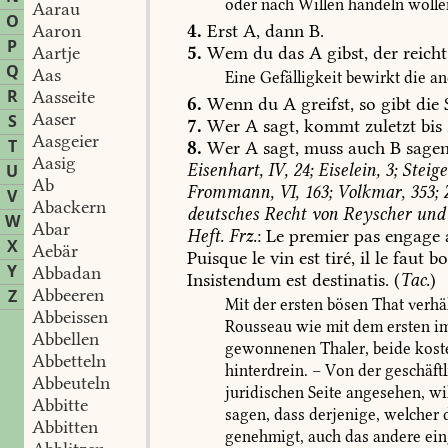
oder
nach
Willen
handeln
wolle
Aarau
O
4.
Erst
A,
dann
B.
Aaron
P
5.
Wem
du
das
A
gibst,
der
reicht
Aartje
Q
Aas
Eine
Gefälligkeit
bewirkt
die
an
R
Aasseite
6.
Wenn
du
A
greifst,
so
gibt
die
S
Aaser
S
7.
Wer
A
sagt,
kommt
zuletzt
bis
Aasgeier
T
8.
Wer
A
sagt,
muss
auch
B
sagen
Aasig
Eisenhart,
IV,
24;
Eiselein,
3;
Steige
U
Ab
Frommann,
VI,
163;
Volkmar,
353;
Z
V
Abackern
deutsches
Recht
von
Reyscher
und
W
Abar
Heft.
Frz.
:
Le
premier
pas
engage
X
Aebär
Puisque
le
vin
est
tiré,
il
le
faut
bo
Y
Abbadan
Insistendum
est
destinatis.
(
Tac.
)
Abbeeren
Z
Mit
der
ersten
bösen
That
verhä
Abbeissen
Rousseau
wie
mit
dem
ersten
i
Abbellen
gewonnenen
Thaler,
beide
kost
Abbetteln
hinterdrein.
–
Von
der
geschäftl
Abbeuteln
juridischen
Seite
angesehen,
wil
Abbitte
sagen,
dass
derjenige,
welcher
d
Abbitten
genehmigt,
auch
das
andere
ein