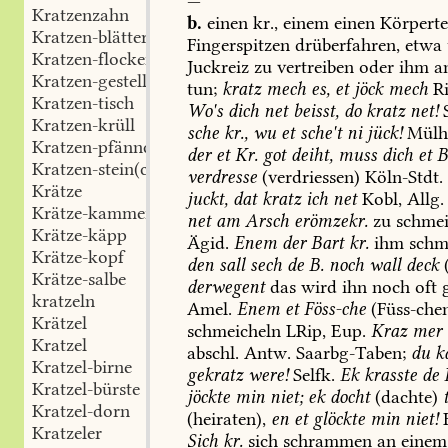
—
Kratzenzahn
b.
einen
kr.,
einem
einen
Körperte
Kratzen-blätter
Fingerspitzen
drüberfahren,
etwa
Kratzen-flocken
Juckreiz
zu
vertreiben
oder
ihm
a
Kratzen-gestell
tun;
kratz
mech
es,
et
jöck
mech
Ri
Kratzen-tisch
Wo's
dich
net
beisst,
do
kratz
net!
Kratzen-krüll
sche
kr.,
wu
et
sche't
ni
jück!
Mülh
Kratzen-pfännchen
der
et
Kr.
got
deiht,
muss
dich
et
B
Kratzen-stein(chen)
verdresse
(verdriessen)
Köln-Stdt
.
Krätze
juckt,
dat
kratz
ich
net
Kobl
,
Allg.
Krätze-kammer
net
am
Arsch
erömzekr.
zu
schmei
Krätze-käpp
Ägid
.
Enem
der
Bart
kr.
ihm
schm
Krätze-kopf
den
sall
sech
de
B.
noch
wall
deck
(
Krätze-salbe
derwegent
das
wird
ihn
noch
oft
g
kratzeln
Amel
.
Enem
et
Föss-che
(Füss-che
Krätzel
schmeicheln
LRip,
Eup
.
Kraz
mer
Kratzel
abschl.
Antw.
Saarbg-Taben
;
du
k
Kratzel-birne
gekratz
were!
Selfk.
Ek
krasste
de
Kratzel-bürste
jöckte
min
niet;
ek
docht
(dachte)
Kratzel-dorn
(heiraten),
en
et
glöckte
min
niet!
Kratzeler
Sich
kr.
sich
schrammen
an
einem