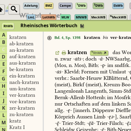
1
2
Adelung
BMZ
Campe
DWb
DWb
ElsWb
N
LmL
LothWb
MLW
MNWB
MeckWB
MeckWB
Rheinisches Wörterbuch
RhWb
A
kratzen
kratzen
bis
ver-kratz
Bd. 4, Sp. 1398
B
ab-kratzen
C
an-kratzen
kratzen
das
Wor
N
RhWb
auf-kratzen
D
u.
zwar
-ats-
;
doch
-ā-
NWSaarbg
aus-kratzen
E
(Mos,
n.
Mos),
Bitb
;
-ǫ-
im
sndfrk.
be-kratzen
F
-as-
Klevld;
Formen
mit
Umlaut
-
ein-kratzen
verbr.:
Saarbr-Heusw
KlBlittersd
,
G
nach-kratzen
(meist),
Birkf
(meist),
Kreuzn-Boo
H
um-kratzen
Langenlonsh
Langenth
,
Simm-Std
I
ver-kratzen
Bernk-Allenb
Hottenb
;
im
Mosfrk
J
vor-kratzen
nur
Ortschaften
auf
dem
linken
Sa
K
zer-kratzen
allg.
-ę-
[innerh.
Düppenw
Dieffl
zu-kratzen
L
Körprich
Aussen
Limb
-ęə-
],
Saar
kratz
M
--
Trier-Stdt
;
-ă-
Trier-Filsch
;
-ə
Kratz I
Schleidw
Geizenbg
;
--
Bitb-Neue
N