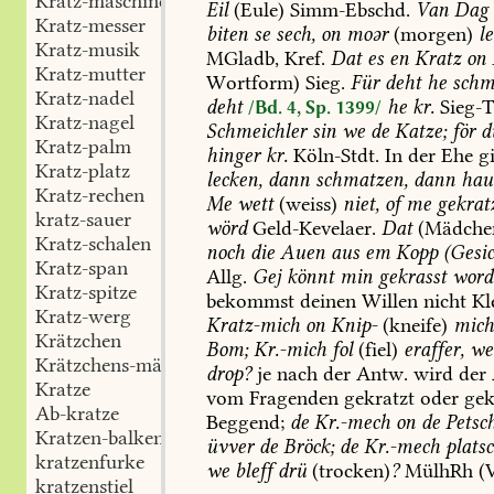
Kratz-maschine
Eil
(Eule)
Simm-Ebschd
.
Van
Dag
Kratz-messer
biten
se
sech,
on
moər
(morgen)
l
Kratz-musik
MGladb
,
Kref
.
Dat
es
en
Kratz
on
Kratz-mutter
Wortform)
Sieg
.
Für
deht
he
schme
Kratz-nadel
deht
he
kr.
Sieg-
/Bd. 4, Sp. 1399/
Kratz-nagel
Schmeichler
sin
we
de
Katze;
för
d
Kratz-palm
hinger
kr.
Köln-Stdt
.
In
der
Ehe
gi
Kratz-platz
lecken,
dann
schmatzen,
dann
hau
Kratz-rechen
Me
wett
(weiss)
niet,
of
me
gekrat
kratz-sauer
wörd
Geld-Kevelaer
.
Dat
(Mädche
Kratz-schalen
noch
die
Auen
aus
em
Kopp
(Gesic
Kratz-span
Allg.
Gej
könnt
min
gekrasst
word
Kratz-spitze
bekommst
deinen
Willen
nicht
Kl
Kratz-werg
Kratz-mich
on
Knip-
(kneife)
mic
Krätzchen
Bom;
Kr.-mich
fol
(fiel)
eraffer,
we
Krätzchens-mächer
drop?
je
nach
der
Antw.
wird
der
Kratze
vom
Fragenden
gekratzt
oder
gek
Ab-kratze
Beggend
;
de
Kr.-mech
on
de
Petsc
Kratzen-balken
üvver
de
Bröck;
de
Kr.-mech
platsc
kratzenfurke
we
bleff
drü
(trocken)
?
MülhRh
(V
kratzenstiel