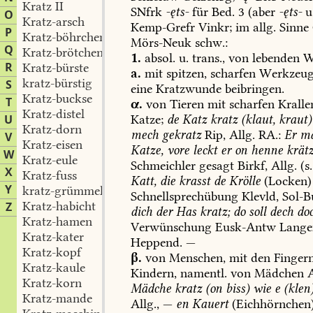
Kratz II
SNfrk
-ęts-
für
Bed.
3
(aber
-ęts-
u
O
Kratz-arsch
Kemp-Grefr
Vinkr
;
im
allg.
Sinne
P
Kratz-böhrchen
Mörs-Neuk
schw.:
Q
Kratz-brötchen
1.
absol.
u.
trans.,
von
lebenden
W
R
Kratz-bürste
a.
mit
spitzen,
scharfen
Werkzeug
kratz-bürstig
S
eine
Kratzwunde
beibringen.
Kratz-buckse
T
α.
von
Tieren
mit
scharfen
Kralle
Kratz-distel
U
Katze;
de
Katz
kratz
(klaut,
kraut)
Kratz-dorn
mech
gekratz
Rip,
Allg.
RA.:
Er
ma
V
Kratz-eisen
Katze,
vore
leckt
er
on
henne
krätz
W
Kratz-eule
Schmeichler
gesagt
Birkf
,
Allg.
(s.
X
Kratz-fuss
Katt,
die
krasst
de
Krölle
(Locken)
Y
kratz-grümmelig
Schnellsprechübung
Klevld,
Sol-B
Kratz-habicht
Z
dich
der
Has
kratz;
do
soll
dech
do
Kratz-hamen
Verwünschung
Eusk-Antw
Lang
Kratz-kater
Heppend
.
—
Kratz-kopf
β.
von
Menschen,
mit
den
Fingern
Kratz-kaule
Kindern,
namentl.
von
Mädchen
A
Kratz-korn
Mädche
kratz
(on
biss)
wie
e
(klen
Kratz-mande
Allg.,
—
en
Kauert
(Eichhörnchen