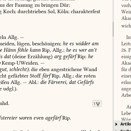
us
der
Fassung
zu
bringen
Dür
;
vorh
g
Koch
;
durchtrieben
Sol
,
Köln
;
charakterfest
Wein
Akad
wich
eln
Allg.
—
Im
neiden,
lügen,
beschönigen;
he
es
widder
am
Leit
e
Hänn
föhle
kann
Rip,
Allg.;
he
es
wer
an't
26. 
s
dat
(deine
Erzählung)
arg
gefärf
Rip;
he
eini
p
Kemp-UWeiden
.
—
Akad
gut,
schlecht)
;
die
eben
angestrichene
Wand
für 
cht
gefärbter
Stoff
färf
Rip,
Allg.;
die
roten
eine
ifen
Allg.
—
Abl.:
die
Färverei,
dat
Gefärfs
erla
e
udgl.).
ange
Arbe
nhd.
1
Am
Lebe
stereier
woren
even
agefärf
Rip.
Wört
Artik
beso