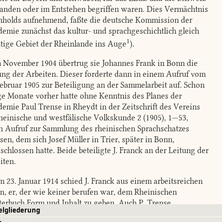
anden oder im Entstehen begriffen waren. Dies Vermächtnis
holds aufnehmend, faßte die deutsche Kommission der
emie zunächst das kultur- und sprachgeschichtlich gleich
1
tige Gebiet der Rheinlande ins Auge
)
.
 November 1904 übertrug sie Johannes Frank in Bonn die
ung der Arbeiten. Dieser forderte dann in einem Aufruf vom
Februar 1905 zur Beteiligung an der Sammelarbeit auf. Schon
ge Monate vorher hatte ohne Kenntnis des Planes der
emie Paul Trense in Rheydt in der Zeitschrift des Vereins
rheinische und westfälische Volkskunde 2 (1905), 1—53,
n Aufruf zur Sammlung des rheinischen Sprachschatzes
ssen, dem sich Josef Müller in Trier, später in Bonn,
schlossen hatte. Beide beteiligte J. Franck an der Leitung der
iten.
 23. Januar 1914 schied J. Franck aus einem arbeitsreichen
n, er, der wie keiner berufen war, dem Rheinischen
erbuch Form und Inhalt zu geben. Auch P. Trense,
elgliederung
nders in der Erschließung des niederfränkischen Teiles