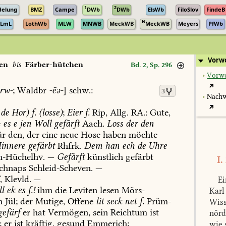
1
2
delung
BMZ
Campe
DWb
DWb
ElsWb
FiloSlov
FindeB
N
LmL
LothWb
MLW
MNWB
MeckWB
MeckWB
Meyers
PfWb
Vorw
en
bis
Färber-hütchen
Bd. 2, Sp. 296
•
Vorwo
rw-
;
Waldbr
-ēə-
]
schw.:
3
•
Nachw
de
Hor)
f.
(losse)
;
Eier
f.
Rip,
Allg.
RA.:
Gute,
e
es
e
jen
Woll
gefärft
Aach
.
Loss
der
den
ür
den,
der
eine
neue
Hose
haben
möchte
innere
gefärbt
Rhfrk.
Dem
han
ech
de
Uhre
h-Hüchelhv
.
—
Gefärft
künstlich
gefärbt
I.
chnaps
Schleid-Scheven
.
—
f
,
Klevld.
—
Ei
ll
ek
es
f.!
ihm
die
Leviten
lesen
Mörs-
Karl
n
Jül
;
der
Mutige,
Offene
lit
seck
net
f.
Prüm-
Wiss
efärf
er
hat
Vermögen,
sein
Reichtum
ist
nörd
;
er
ist
kräftig,
gesund
Emmerich
;
wie 