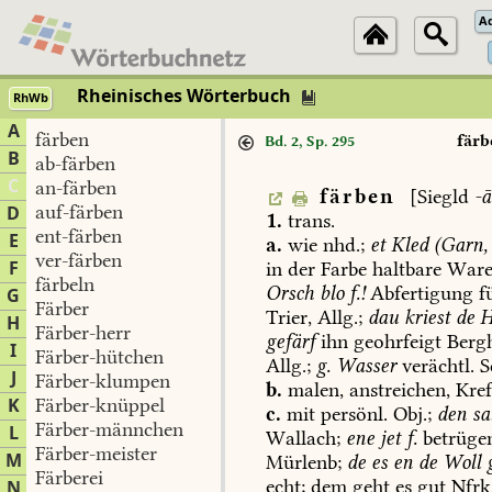
A
Rheinisches Wörterbuch
RhWb
A
färben
färb
Bd. 2, Sp. 295
B
ab-färben
C
an-färben
färben
[
Siegld
-ā
auf-färben
D
1.
trans.
ent-färben
E
a.
wie
nhd.;
et
Kled
(Garn,
ver-färben
F
in
der
Farbe
haltbare
War
färbeln
Orsch
blo
f.!
Abfertigung
f
G
Färber
Trier
,
Allg.;
dau
kriest
de
H
H
Färber-herr
gefärf
ihn
geohrfeigt
Berg
I
Färber-hütchen
Allg.;
g.
Wasser
verächtl.
S
J
Färber-klumpen
b.
malen,
anstreichen,
Kre
K
Färber-knüppel
c.
mit
persönl.
Obj.;
den
sa
Färber-männchen
L
Wallach
;
ene
jet
f.
betrüge
Färber-meister
M
Mürlenb
;
de
es
en
de
Woll
g
Färberei
echt;
dem
geht
es
gut
Nfrk
N