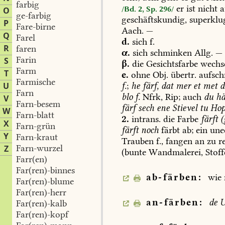
farbig
er
ist
nicht
a
/Bd. 2, Sp. 296/
O
ge-farbig
geschäftskundig,
superklu
P
Fare-birne
Aach
.
—
Q
Farel
d.
sich
f.
R
faren
α.
sich
schminken
Allg.
—
Farin
S
β.
die
Gesichtsfarbe
wechs
Farm
T
e.
ohne
Obj.
übertr.
aufsch
Farmische
f.
;
he
färf,
dat
mer
et
met
d
U
Farn
blo
f.
Nfrk,
Rip;
auch
du
hä
V
Farn-besem
färf
sech
ene
Stievel
tu
Ho
W
Farn-blatt
2.
intrans.
die
Farbe
färft
(
X
Farn-grün
färft
noch
färbt
ab;
ein
une
Y
Farn-kraut
Trauben
f.,
fangen
an
zu
re
Farn-wurzel
Z
(bunte
Wandmalerei,
Stoff
Farr(en)
Far(ren)-binnes
ab-färben:
wie
Far(ren)-blume
Far(ren)-herr
an-färben:
de
U
Far(ren)-kalb
Far(ren)-kopf