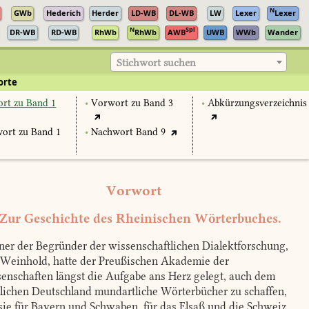
N
GWb
Hederich
Herder
LD-WB
DL-WB
LW
Lexer
Lexer
N
Spl
DR-WB
RD-WB
RhWb
RhWb
AWB
UWB
WWb
Wander
Stichwort suchen
orte
rt zu Band 1
•
Vorwort zu Band 3
•
Abkürzungsverzeichnis
ort zu Band 1
•
Nachwort Band 9
Vorwort
 Zur Geschichte des Rheinischen Wörterbuches.
ner der Begründer der wissenschaftlichen Dialektforschung,
 Weinhold, hatte der Preußischen Akademie der
enschaften längst die Aufgabe ans Herz gelegt, auch dem
lichen Deutschland mundartliche Wörterbücher zu schaffen,
sie für Bayern und Schwaben, für das Elsaß und die Schweiz