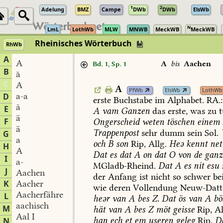
1
2
Adelung
BMZ
Campe
DWb
DWb
ElsWb
N
LmL
LothWb
MLW
MNWB
MeckWB
MeckWB
Rheinisches Wörterbuch
RhWb
A
A
A
bis
Aachen
Bd. 1, Sp. 1
B
ă
C
A
A
PfWb
ElsWb
LothWb
a-a
D
erste
Buchstabe
im
Alphabet.
RA.:
ā
E
A
vam
Ganzen
das
erste,
was
zu
t
ä
F
Ongerscheid
weten
töschen
einem
ä
Trappenpost
sehr
dumm
sein
Sol
.
G
a
och
B
son
Rip,
Allg.
Heə
kennt
net
H
A
Dat
es
dat
A
on
dat
O
von
de
ganz
I
a-
MGladb-Rheind
.
Dat
A
es
nit
esu
J
Aachen
der
Anfang
ist
nicht
so
schwer
be
K
Aacher
wie
deren
Vollendung
Neuw-Datt
Aacherfähre
L
heər
van
A
bes
Z.
Dat
ös
van
A
bö
aachisch
M
hät
van
A
bes
Z
möt
geisse
Rip,
Al
Aal I
han
ech
et
em
useren
geleg
Rip.
D
N