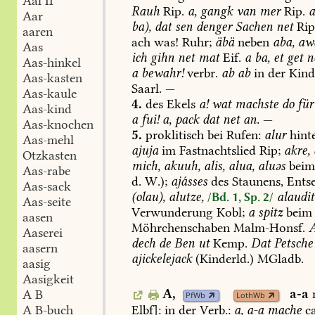
Aal II
Rauh
Rip.
a,
gangk
van
mer
Rip.
Aar
ba),
dat
sen
denger
Sachen
net
Rip
aaren
ach
was!
Ruhr;
äbä
neben
aba,
aw
Aas
ich
gihn
net
mat
Eif.
a
ba,
et
get
ne
Aas-hinkel
a
bewahr!
verbr.
ab
ab
in
der
Kind
Aas-kasten
Saarl
.
—
Aas-kaule
4.
des
Ekels
a!
wat
machste
do
für
Aas-kind
a
fui!
a,
pack
dat
net
an.
—
Aas-knochen
5.
proklitisch
bei
Rufen:
alur
hint
Aas-mehl
ajuja
im
Fastnachtslied
Rip;
akre,
Otzkasten
mich,
akuuh,
alis,
alua,
aluəs
bei
Aas-rabe
d.
W.);
ajásses
des
Staunens,
Entse
Aas-sack
(olau),
alutze,
alaudit
/Bd. 1, Sp. 2/
Aas-seite
Verwunderung
Kobl
;
a
spitz
beim
aasen
Möhrchenschaben
Malm-Honsf
.
A
Aaserei
dech
de
Ben
ut
Kemp
.
Dat
Petsche
aasern
ajickelejack
(Kinderld.)
MGladb
.
aasig
Aasigkeit
A,
a-a
A B
PfWb
LothWb
Elbf
]:
in
der
Verb.:
a,
a-a
mache
ca
A B-buch