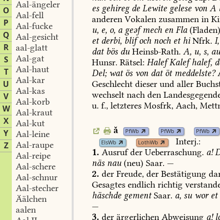
Aal-ängeler
es
gehireg
de
Lewite
gelese
von
A
O
Aal-fell
anderen
Vokalen
zusammen
in
Ki
P
Aal-fucke
u,
e,
o,
a
geəf
mech
en
Fla
(Fladen)
Q
Aal-gesicht
et
derbi,
blif
och
noch
et
hi
Nfrk.
I,
R
aal-glatt
dat
bös
du
Heinsb-Rath
.
A,
u,
s,
au
Aal-gat
S
Hunsr.
Rätsel:
Halef
Kalef
halef,
d
Aal-haut
T
Del;
wat
ös
von
dat
öt
meddelste?
A
Aal-kar
U
Geschlecht
dieser
und
aller
Buchs
Aal-kas
wechselt
nach
den
Landesgegend
V
Aal-korb
u.
f.,
letzteres
Mosfrk,
Aach
,
Mett
W
Aal-kraut
X
Aal-kut
ă
PfWb
PfWb
PfWb
Y
Aal-leine
Interj.:
ElsWb
LothWb
Aal-raupe
Z
1.
Ausruf
der
Ueberraschung.
a!
D
Aal-reipe
näs
nau
(neu)
Saar.
—
Aal-schere
2.
der
Freude,
der
Bestätigung
dar
Aal-schnur
Gesagtes
endlich
richtig
verstand
Aal-stecher
häschde
gement
Saar.
a,
su
wor
et
Äälchen
—
aalen
3.
der
ärgerlichen
Abweisung
a!
l