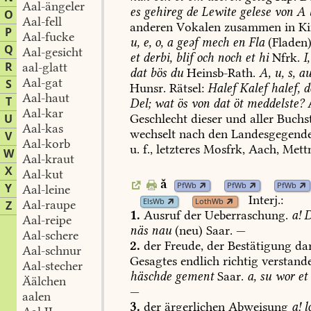
Aal-ängeler
es
gehireg
de
Lewite
gelese
von
A
O
Aal-fell
anderen
Vokalen
zusammen
in
Ki
P
Aal-fucke
u,
e,
o,
a
geəf
mech
en
Fla
(Fladen)
Q
Aal-gesicht
et
derbi,
blif
och
noch
et
hi
Nfrk.
I,
R
aal-glatt
dat
bös
du
Heinsb-Rath
.
A,
u,
s,
au
Aal-gat
S
Hunsr.
Rätsel:
Halef
Kalef
halef,
d
Aal-haut
T
Del;
wat
ös
von
dat
öt
meddelste?
A
Aal-kar
U
Geschlecht
dieser
und
aller
Buchs
Aal-kas
wechselt
nach
den
Landesgegend
V
Aal-korb
u.
f.,
letzteres
Mosfrk,
Aach
,
Mett
W
Aal-kraut
X
Aal-kut
ă
PfWb
PfWb
PfWb
Y
Aal-leine
Interj.:
ElsWb
LothWb
Aal-raupe
Z
1.
Ausruf
der
Ueberraschung.
a!
D
Aal-reipe
näs
nau
(neu)
Saar.
—
Aal-schere
2.
der
Freude,
der
Bestätigung
dar
Aal-schnur
Gesagtes
endlich
richtig
verstand
Aal-stecher
häschde
gement
Saar.
a,
su
wor
et
Äälchen
—
aalen
3.
der
ärgerlichen
Abweisung
a!
l