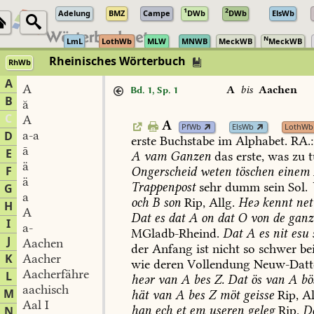
1
2
Adelung
BMZ
Campe
DWb
DWb
ElsWb
N
LmL
LothWb
MLW
MNWB
MeckWB
MeckWB
Rheinisches Wörterbuch
RhWb
A
A
A
bis
Aachen
Bd. 1, Sp. 1
B
ă
C
A
A
PfWb
ElsWb
LothWb
a-a
D
erste
Buchstabe
im
Alphabet.
RA.:
ā
E
A
vam
Ganzen
das
erste,
was
zu
t
ä
F
Ongerscheid
weten
töschen
einem
ä
Trappenpost
sehr
dumm
sein
Sol
.
G
a
och
B
son
Rip,
Allg.
Heə
kennt
net
H
A
Dat
es
dat
A
on
dat
O
von
de
ganz
I
a-
MGladb-Rheind
.
Dat
A
es
nit
esu
J
Aachen
der
Anfang
ist
nicht
so
schwer
be
K
Aacher
wie
deren
Vollendung
Neuw-Datt
Aacherfähre
L
heər
van
A
bes
Z.
Dat
ös
van
A
bö
aachisch
M
hät
van
A
bes
Z
möt
geisse
Rip,
Al
Aal I
han
ech
et
em
useren
geleg
Rip.
D
N