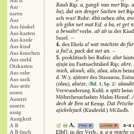
Aal II
Rauh
Rip.
a,
gangk
van
mer
Rip.
Aar
ba),
dat
sen
denger
Sachen
net
Rip
aaren
ach
was!
Ruhr;
äbä
neben
aba,
aw
Aas
ich
gihn
net
mat
Eif.
a
ba,
et
get
ne
Aas-hinkel
a
bewahr!
verbr.
ab
ab
in
der
Kind
Aas-kasten
Saarl
.
—
Aas-kaule
4.
des
Ekels
a!
wat
machste
do
für
Aas-kind
a
fui!
a,
pack
dat
net
an.
—
Aas-knochen
5.
proklitisch
bei
Rufen:
alur
hint
Aas-mehl
ajuja
im
Fastnachtslied
Rip;
akre,
Otzkasten
mich,
akuuh,
alis,
alua,
aluəs
bei
Aas-rabe
d.
W.);
ajásses
des
Staunens,
Entse
Aas-sack
(olau),
alutze,
alaudit
/Bd. 1, Sp. 2/
Aas-seite
Verwunderung
Kobl
;
a
spitz
beim
aasen
Möhrchenschaben
Malm-Honsf
.
A
Aaserei
dech
de
Ben
ut
Kemp
.
Dat
Petsche
aasern
ajickelejack
(Kinderld.)
MGladb
.
aasig
Aasigkeit
A,
a-a
A B
PfWb
LothWb
Elbf
]:
in
der
Verb.:
a,
a-a
mache
ca
A B-buch