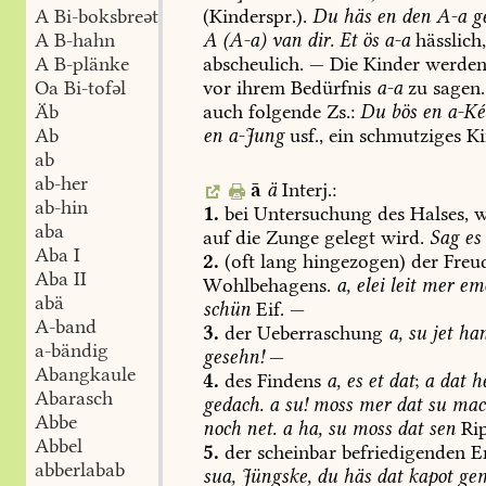
(Kinderspr.).
Du
häs
en
den
A-a
ge
A Bi-boksbreət
A
(A-a)
van
dir.
Et
ös
a-a
hässlich
A B-hahn
abscheulich.
—
Die
Kinder
werde
A B-plänke
vor
ihrem
Bedürfnis
a-a
zu
sagen.
Oa Bi-tofəl
auch
folgende
Zs.:
Du
bös
en
a-Ké
Äb
en
a-Jung
usf.,
ein
schmutziges
Ki
Ab
ab
ab-her
ā
ä
Interj.:
ab-hin
1.
bei
Untersuchung
des
Halses,
w
aba
auf
die
Zunge
gelegt
wird.
Sag
es
Aba I
2.
(oft
lang
hingezogen)
der
Freud
Aba II
Wohlbehagens.
a,
elei
leit
mer
em
abä
schün
Eif.
—
A-band
3.
der
Ueberraschung
a,
su
jet
ha
a-bändig
gesehn!
—
Abangkaule
4.
des
Findens
a,
es
et
dat
;
a
dat
h
Abarasch
gedach.
a
su!
moss
mer
dat
su
mac
Abbe
noch
net.
a
ha,
su
moss
dat
sen
Rip
Abbel
5.
der
scheinbar
befriedigenden
En
abberlabab
sua,
Jüngske,
du
häs
dat
kapot
ge