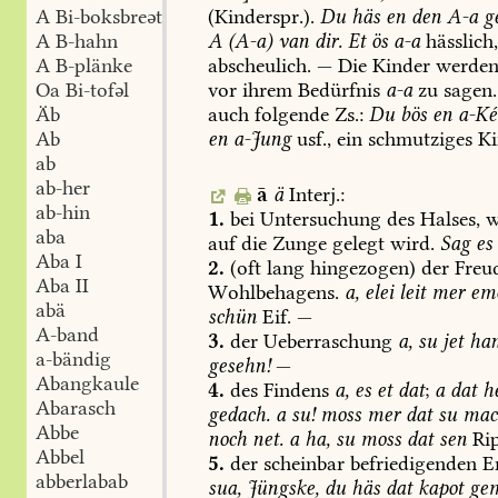
(Kinderspr.).
Du
häs
en
den
A-a
ge
A Bi-boksbreət
A
(A-a)
van
dir.
Et
ös
a-a
hässlich
A B-hahn
abscheulich.
—
Die
Kinder
werde
A B-plänke
vor
ihrem
Bedürfnis
a-a
zu
sagen.
Oa Bi-tofəl
auch
folgende
Zs.:
Du
bös
en
a-Ké
Äb
en
a-Jung
usf.,
ein
schmutziges
Ki
Ab
ab
ab-her
ā
ä
Interj.:
ab-hin
1.
bei
Untersuchung
des
Halses,
w
aba
auf
die
Zunge
gelegt
wird.
Sag
es
Aba I
2.
(oft
lang
hingezogen)
der
Freud
Aba II
Wohlbehagens.
a,
elei
leit
mer
em
abä
schün
Eif.
—
A-band
3.
der
Ueberraschung
a,
su
jet
ha
a-bändig
gesehn!
—
Abangkaule
4.
des
Findens
a,
es
et
dat
;
a
dat
h
Abarasch
gedach.
a
su!
moss
mer
dat
su
mac
Abbe
noch
net.
a
ha,
su
moss
dat
sen
Rip
Abbel
5.
der
scheinbar
befriedigenden
En
abberlabab
sua,
Jüngske,
du
häs
dat
kapot
ge