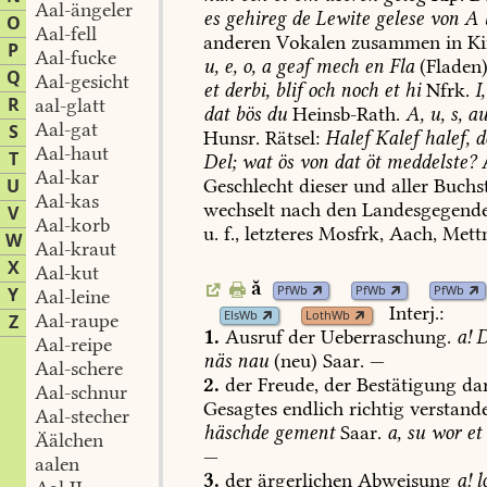
Aal-ängeler
es
gehireg
de
Lewite
gelese
von
A
O
Aal-fell
anderen
Vokalen
zusammen
in
Ki
P
Aal-fucke
u,
e,
o,
a
geəf
mech
en
Fla
(Fladen)
Q
Aal-gesicht
et
derbi,
blif
och
noch
et
hi
Nfrk.
I,
R
aal-glatt
dat
bös
du
Heinsb-Rath
.
A,
u,
s,
au
Aal-gat
S
Hunsr.
Rätsel:
Halef
Kalef
halef,
d
Aal-haut
T
Del;
wat
ös
von
dat
öt
meddelste?
A
Aal-kar
U
Geschlecht
dieser
und
aller
Buchs
Aal-kas
wechselt
nach
den
Landesgegend
V
Aal-korb
u.
f.,
letzteres
Mosfrk,
Aach
,
Mett
W
Aal-kraut
X
Aal-kut
ă
PfWb
PfWb
PfWb
Y
Aal-leine
Interj.:
ElsWb
LothWb
Aal-raupe
Z
1.
Ausruf
der
Ueberraschung.
a!
D
Aal-reipe
näs
nau
(neu)
Saar.
—
Aal-schere
2.
der
Freude,
der
Bestätigung
dar
Aal-schnur
Gesagtes
endlich
richtig
verstand
Aal-stecher
häschde
gement
Saar.
a,
su
wor
et
Äälchen
—
aalen
3.
der
ärgerlichen
Abweisung
a!
l