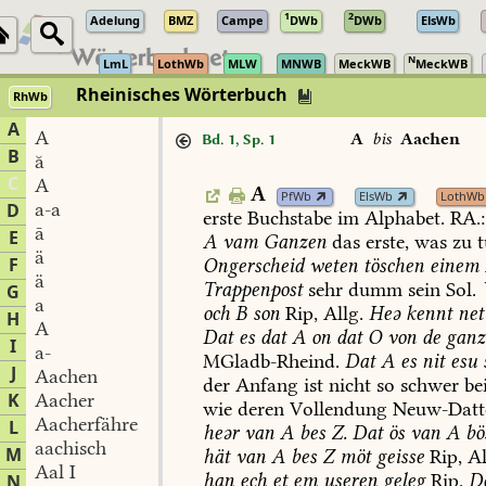
1
2
Adelung
BMZ
Campe
DWb
DWb
ElsWb
N
LmL
LothWb
MLW
MNWB
MeckWB
MeckWB
Rheinisches Wörterbuch
RhWb
A
A
A
bis
Aachen
Bd. 1, Sp. 1
B
ă
C
A
A
PfWb
ElsWb
LothWb
a-a
D
erste
Buchstabe
im
Alphabet.
RA.:
ā
E
A
vam
Ganzen
das
erste,
was
zu
t
ä
F
Ongerscheid
weten
töschen
einem
ä
Trappenpost
sehr
dumm
sein
Sol
.
G
a
och
B
son
Rip,
Allg.
Heə
kennt
net
H
A
Dat
es
dat
A
on
dat
O
von
de
ganz
I
a-
MGladb-Rheind
.
Dat
A
es
nit
esu
J
Aachen
der
Anfang
ist
nicht
so
schwer
be
K
Aacher
wie
deren
Vollendung
Neuw-Datt
Aacherfähre
L
heər
van
A
bes
Z.
Dat
ös
van
A
bö
aachisch
M
hät
van
A
bes
Z
möt
geisse
Rip,
Al
Aal I
han
ech
et
em
useren
geleg
Rip.
D
N