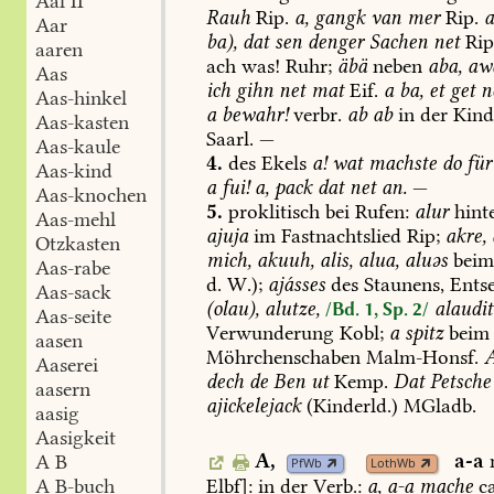
Aal II
Rauh
Rip.
a,
gangk
van
mer
Rip.
Aar
ba),
dat
sen
denger
Sachen
net
Rip
aaren
ach
was!
Ruhr;
äbä
neben
aba,
aw
Aas
ich
gihn
net
mat
Eif.
a
ba,
et
get
ne
Aas-hinkel
a
bewahr!
verbr.
ab
ab
in
der
Kind
Aas-kasten
Saarl
.
—
Aas-kaule
4.
des
Ekels
a!
wat
machste
do
für
Aas-kind
a
fui!
a,
pack
dat
net
an.
—
Aas-knochen
5.
proklitisch
bei
Rufen:
alur
hint
Aas-mehl
ajuja
im
Fastnachtslied
Rip;
akre,
Otzkasten
mich,
akuuh,
alis,
alua,
aluəs
bei
Aas-rabe
d.
W.);
ajásses
des
Staunens,
Entse
Aas-sack
(olau),
alutze,
alaudit
/Bd. 1, Sp. 2/
Aas-seite
Verwunderung
Kobl
;
a
spitz
beim
aasen
Möhrchenschaben
Malm-Honsf
.
A
Aaserei
dech
de
Ben
ut
Kemp
.
Dat
Petsche
aasern
ajickelejack
(Kinderld.)
MGladb
.
aasig
Aasigkeit
A,
a-a
A B
PfWb
LothWb
Elbf
]:
in
der
Verb.:
a,
a-a
mache
ca
A B-buch