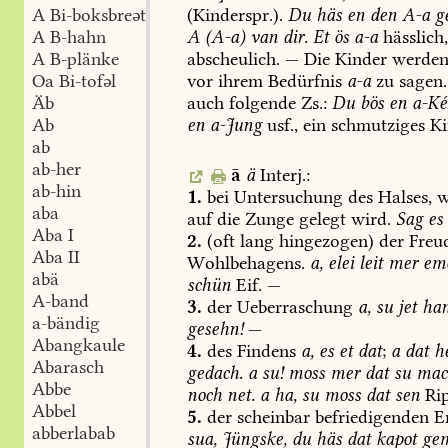
(Kinderspr.).
Du
häs
en
den
A-a
ge
A Bi-boksbreət
A
(A-a)
van
dir.
Et
ös
a-a
hässlich
A B-hahn
abscheulich.
—
Die
Kinder
werde
A B-plänke
vor
ihrem
Bedürfnis
a-a
zu
sagen.
Oa Bi-tofəl
auch
folgende
Zs.:
Du
bös
en
a-Ké
Äb
en
a-Jung
usf.,
ein
schmutziges
Ki
Ab
ab
ab-her
ā
ä
Interj.:
ab-hin
1.
bei
Untersuchung
des
Halses,
w
aba
auf
die
Zunge
gelegt
wird.
Sag
es
Aba I
2.
(oft
lang
hingezogen)
der
Freud
Aba II
Wohlbehagens.
a,
elei
leit
mer
em
abä
schün
Eif.
—
A-band
3.
der
Ueberraschung
a,
su
jet
ha
a-bändig
gesehn!
—
Abangkaule
4.
des
Findens
a,
es
et
dat
;
a
dat
h
Abarasch
gedach.
a
su!
moss
mer
dat
su
mac
Abbe
noch
net.
a
ha,
su
moss
dat
sen
Rip
Abbel
5.
der
scheinbar
befriedigenden
En
abberlabab
sua,
Jüngske,
du
häs
dat
kapot
ge