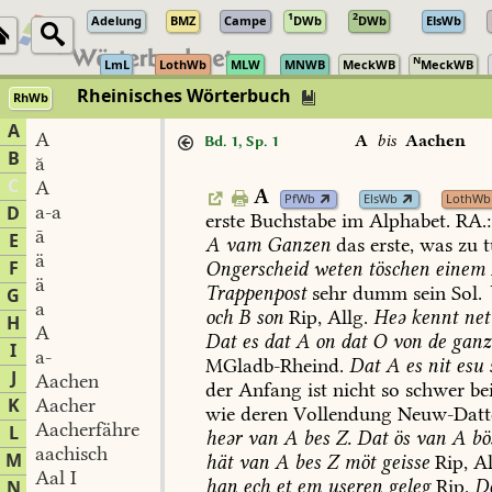
1
2
Adelung
BMZ
Campe
DWb
DWb
ElsWb
N
LmL
LothWb
MLW
MNWB
MeckWB
MeckWB
Rheinisches Wörterbuch
RhWb
A
A
A
bis
Aachen
Bd. 1, Sp. 1
B
ă
C
A
A
PfWb
ElsWb
LothWb
a-a
D
erste
Buchstabe
im
Alphabet.
RA.:
ā
E
A
vam
Ganzen
das
erste,
was
zu
t
ä
F
Ongerscheid
weten
töschen
einem
ä
Trappenpost
sehr
dumm
sein
Sol
.
G
a
och
B
son
Rip,
Allg.
Heə
kennt
net
H
A
Dat
es
dat
A
on
dat
O
von
de
ganz
I
a-
MGladb-Rheind
.
Dat
A
es
nit
esu
J
Aachen
der
Anfang
ist
nicht
so
schwer
be
K
Aacher
wie
deren
Vollendung
Neuw-Datt
Aacherfähre
L
heər
van
A
bes
Z.
Dat
ös
van
A
bö
aachisch
M
hät
van
A
bes
Z
möt
geisse
Rip,
Al
Aal I
han
ech
et
em
useren
geleg
Rip.
D
N