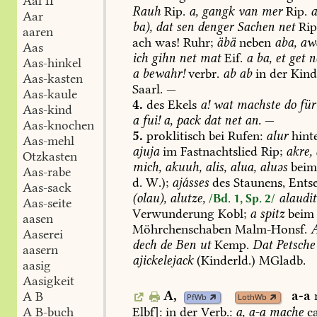
Aal II
Rauh
Rip.
a,
gangk
van
mer
Rip.
Aar
ba),
dat
sen
denger
Sachen
net
Rip
aaren
ach
was!
Ruhr;
äbä
neben
aba,
aw
Aas
ich
gihn
net
mat
Eif.
a
ba,
et
get
ne
Aas-hinkel
a
bewahr!
verbr.
ab
ab
in
der
Kind
Aas-kasten
Saarl
.
—
Aas-kaule
4.
des
Ekels
a!
wat
machste
do
für
Aas-kind
a
fui!
a,
pack
dat
net
an.
—
Aas-knochen
5.
proklitisch
bei
Rufen:
alur
hint
Aas-mehl
ajuja
im
Fastnachtslied
Rip;
akre,
Otzkasten
mich,
akuuh,
alis,
alua,
aluəs
bei
Aas-rabe
d.
W.);
ajásses
des
Staunens,
Entse
Aas-sack
(olau),
alutze,
alaudit
/Bd. 1, Sp. 2/
Aas-seite
Verwunderung
Kobl
;
a
spitz
beim
aasen
Möhrchenschaben
Malm-Honsf
.
A
Aaserei
dech
de
Ben
ut
Kemp
.
Dat
Petsche
aasern
ajickelejack
(Kinderld.)
MGladb
.
aasig
Aasigkeit
A,
a-a
A B
PfWb
LothWb
Elbf
]:
in
der
Verb.:
a,
a-a
mache
ca
A B-buch