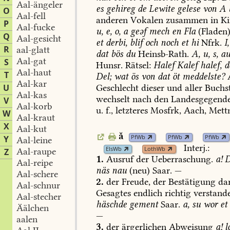
Aal-ängeler
es
gehireg
de
Lewite
gelese
von
A
O
Aal-fell
anderen
Vokalen
zusammen
in
Ki
P
Aal-fucke
u,
e,
o,
a
geəf
mech
en
Fla
(Fladen)
Q
Aal-gesicht
et
derbi,
blif
och
noch
et
hi
Nfrk.
I,
R
aal-glatt
dat
bös
du
Heinsb-Rath
.
A,
u,
s,
au
Aal-gat
S
Hunsr.
Rätsel:
Halef
Kalef
halef,
d
Aal-haut
T
Del;
wat
ös
von
dat
öt
meddelste?
A
Aal-kar
U
Geschlecht
dieser
und
aller
Buchs
Aal-kas
wechselt
nach
den
Landesgegend
V
Aal-korb
u.
f.,
letzteres
Mosfrk,
Aach
,
Mett
W
Aal-kraut
X
Aal-kut
ă
PfWb
PfWb
PfWb
Y
Aal-leine
Interj.:
ElsWb
LothWb
Aal-raupe
Z
1.
Ausruf
der
Ueberraschung.
a!
D
Aal-reipe
näs
nau
(neu)
Saar.
—
Aal-schere
2.
der
Freude,
der
Bestätigung
dar
Aal-schnur
Gesagtes
endlich
richtig
verstand
Aal-stecher
häschde
gement
Saar.
a,
su
wor
et
Äälchen
—
aalen
3.
der
ärgerlichen
Abweisung
a!
l