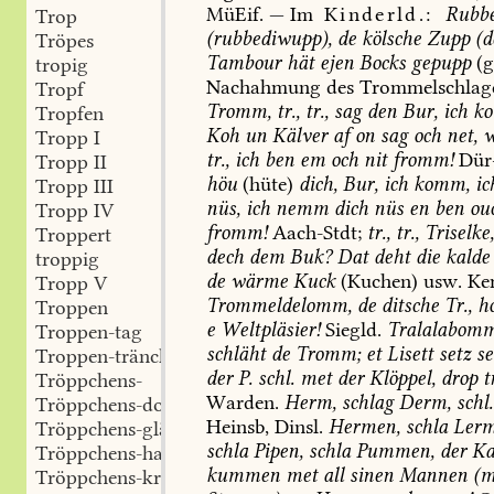
MüEif
.
—
Im
Kinderld.:
Rubb
Trop
(rubbediwupp),
de
kölsche
Zupp
(d
Tröpes
Tambour
hät
ejen
Bocks
gepupp
(g
tropig
Nachahmung
des
Trommelschlag
Tropf
Tromm,
tr.,
tr.,
sag
den
Bur,
ich
ko
Tropfen
Koh
un
Kälver
af
on
sag
och
net,
w
Tropp I
tr.,
ich
ben
em
och
nit
fromm!
Dür
Tropp II
höu
(hüte)
dich,
Bur,
ich
komm,
ic
Tropp III
nüs,
ich
nemm
dich
nüs
en
ben
ou
Tropp IV
fromm!
Aach-Stdt
;
tr.,
tr.,
Triselke
Troppert
dech
dem
Buk?
Dat
deht
die
kalde
troppig
de
wärme
Kuck
(Kuchen)
usw.
Ke
Tropp V
Trommeldelomm,
de
ditsche
Tr.,
ho
Troppen
e
Weltpläsier!
Siegld
.
Tralalabomm
Troppen-tag
schläht
de
Tromm;
et
Lisett
setz
se
Troppen-tränchen
der
P.
schl.
met
der
Klöppel,
drop
tr
Tröppchens-
Warden
.
Herm,
schlag
Derm,
schl.
Tröppchens-doktor
Heinsb
,
Dinsl
.
Hermen,
schla
Ler
Tröppchens-gläs'chen
schla
Pipen,
schla
Pummen,
der
Ka
Tröppchens-haus
kummen
met
all
sinen
Mannen
(m
Tröppchens-kram