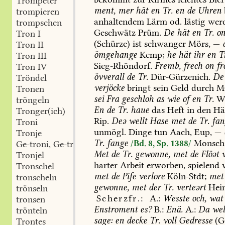
Trompeter
ment,
mer
hät
en
Tr.
en
de
Uhren
trompieren
anhaltendem
Lärm
od.
lästig
wer
trompschen
Geschwätz
Prüm
.
De
hät
en
Tr.
on
Tron I
(Schürze)
ist
schwanger
Mörs
,
—
Tron II
ömgehange
Kemp
;
he
hät
ihr
en
Tr
Tron III
Sieg-Rhöndorf
.
Fremb,
frech
on
f
Tron IV
övverall
de
Tr.
Dür-Gürzenich
.
De
Tröndel
verjöcke
bringt
sein
Geld
durch
M
Tronen
sei
Fra
geschloh
as
wie
of
en
Tr.
We
tröngeln
En
de
Tr.
haue
das
Heft
in
den
Hä
Tronger(ich)
Rip.
Deə
wellt
Hase
met
de
Tr.
fan
Troni
unmögl.
Dinge
tun
Aach
,
Eup
,
—
Tronje
Tr.
fange
Monsch-
Ge-troni, Ge-tronje
/Bd. 8, Sp. 1388/
Met
de
Tr.
gewonne,
met
de
Flöət
v
Tronjel
harter
Arbeit
erworben,
spielend
v
Tronschel
met
de
Pife
verlore
Köln-Stdt
;
met
tronscheln
gewonne,
met
der
Tr.
verteərt
Hei
trönseln
Scherzfr.:
A.:
Wesste
och,
wat
tronsen
Enstroment
es?
B.:
Enä.
A.:
Da
wel
trönteln
sage:
en
decke
Tr.
voll
Gedresse
(G
Trontes