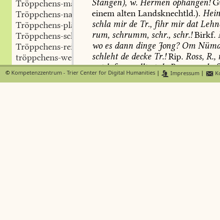
Stangen),
w.
Hermen
ophangen!
G
Tröppchens-mann
einem
alten
Landsknechtld.).
Hein
Tröppchens-nase
schla
mir
de
Tr.,
fihr
mir
dat
Lehn
Tröppchens-plästerer
rum,
schrumm,
schr.,
schr.!
Birkf
.
Tröppchens-schwärmer
wo
es
dann
dinge
Jong?
Om
Nümar
Tröppchens-reise
schleht
de
decke
Tr.!
Rip.
Ross,
R.,
r
tröppchens-weise
net
lafen,
wollt
et
de
Bauer
verkaf
Tröppchens-wirt
©
Kompetenzzentrum - Trier Center for Digital Humanities
|
Impressum
|
Ko
(in)
et
Feld
on
hon
kai
Geld;
Tr.
ge
Tröppe
geladden,
ein
Häs'chen
moss
gesch
Tröppel
Koch-Laub
.
Brölloəss,
setz
dich
op
tröppeln
wann
de
Kölsche
komme,
dann
sch
an-tröppeln
Tr.!
Dür-Stdt
.
Annelies,
Katzekies
(
be-tröppeln
dech
en
de
Bunne;
wenn
et
zwölf
U
ver-tröppeln
kumme
se
met
de
Tr.ə!
Köln-Widd
Tröppel-bier
2.
übertr.
Tröppel-fall
a.
sachl.
Trommelartiges.
Tröppel-mina
α.
der
muldenförm.
Verbindungst
Tröppel-nase
Säulenofens
mit
dem
Ofenrohr;
e
tröppel-nass
Öffnung
nach
oben,
in
die
man
Ko
Tröppel-regen
einsetzen
konnte,
sonst
mit
einem
Tröppel-suppe
Eisendeckel
mit
Stiel
verschlossen
tröppel-weise