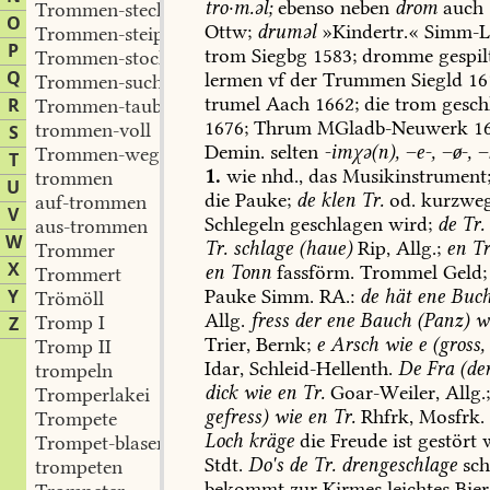
tro·m.əl;
ebenso
neben
drom
auch
Trommen-stecken
O
Ottw
;
druməl
»Kindertr.«
Simm-L
Trommen-steipe
P
trom
Siegbg
1583;
dromme
gespil
Trommen-stock
Q
lermen
vf
der
Trummen
Siegld
16
Trommen-sucht
trumel
Aach
1662;
die
trom
gesch
R
Trommen-taube
1676;
Thrum
MGladb-Neuwerk
16
trommen-voll
S
Demin.
selten
-imχə(n),
–e-,
–ø-,
–
Trommen-weg
T
1.
wie
nhd.,
das
Musikinstrument
trommen
U
die
Pauke;
de
klen
Tr.
od.
kurzwe
auf-trommen
V
Schlegeln
geschlagen
wird;
de
Tr.
aus-trommen
W
Tr.
schlage
(haue)
Rip,
Allg.;
en
Tr
Trommer
X
en
Tonn
fassförm.
Trommel
Geld
;
Trommert
Y
Pauke
Simm
.
RA.:
de
hät
ene
Buc
Trömöll
Allg.
fress
der
ene
Bauch
(Panz)
w
Tromp I
Z
Trier
,
Bernk
;
e
Arsch
wie
e
(gross,
Tromp II
Idar
,
Schleid-Hellenth
.
De
Fra
(de
trompeln
dick
wie
en
Tr.
Goar-Weiler
,
Allg.
Tromperlakei
gefress)
wie
en
Tr.
Rhfrk,
Mosfrk.
Trompete
Loch
kräge
die
Freude
ist
gestört
w
Trompet-blaser
Stdt
.
Do's
de
Tr.
drengeschlage
sch
trompeten
bekommt
zur
Kirmes
leichtes
Bier