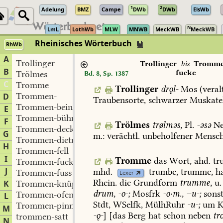
1
2
Adelung
BMZ
Campe
DWb
DWb
ElsWb
N
LmL
LothWb
MLW
MNWB
MeckWB
MeckWB
Rheinisches Wörterbuch
RhWb
A
Trollinger
Trollinger
bis
Tromme
B
fucke
Trölmes
Bd. 8, Sp. 1387
C
Tromme
Trollinger
drǫl-
Mos
(veralt
Trommen-
D
Traubensorte,
schwarzer
Muskatel
Trommen-beine
E
Trommen-bühne
F
Trölmes
trølməs,
Pl.
-əsə
N
Trommen-deckel
G
m.:
verächtl.
unbeholfener
Mensch
Trommen-dietrich
H
Trommen-fell
I
Tromme
das
Wort,
ahd.
tr
Trommen-fucke
J
mhd.
trumbe,
trumme
,
h
Trommen-fuss
Lexer
Rhein.
die
Grundform
trumme,
u.
K
Trommen-knüppel
drum,
-o-;
Mosfrk
-o·m.,
–u-;
sons
Trommen-ofen
L
Stdt
,
WSelfk,
MülhRuhr
-u-;
um
K
Trommen-pinn
M
-ǫ-
]
[das
Berg
hat
schon
neben
tr
trommen-satt
N