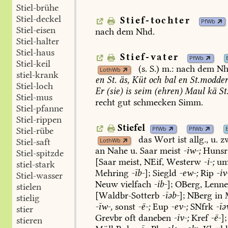
Stiel-brühe
Stiel-deckel
Stief-tochter
PfWb
Stiel-eisen
nach
dem
Nhd.
Stiel-halter
Stiel-haus
Stief-vater
PfWb
Stiel-keil
(s.
S.)
m.:
nach
dem
Nh
LothWb
stiel-krank
en
St.
äs,
Küt
och
bal
en
St.modde
Stiel-loch
Er
(sie)
is
seim
(ehren)
Maul
kä
St
Stiel-mus
recht
gut
schmecken
Simm
.
Stiel-pfanne
Stiel-rippen
Stiefel
PfWb
PfWb
Stiel-rübe
das
Wort
ist
allg.,
u.
z
LothWb
Stiel-saft
an
Nahe
u.
Saar
meist
-iw-;
Hunsr
Stiel-spitzde
[Saar
meist,
NEif,
Westerw
-i-;
u
stiel-stark
Mehring
-īb-
];
Siegld
-ew-;
Rip
-iv
Stiel-wasser
Neuw
vielfach
-ib-
];
OBerg,
Lenn
stielen
[
Waldbr-Sotterb
-īəb-
];
NBerg
in
stielig
-īw-,
sonst
-ē-;
Eup
-ev-;
SNfrk
-īə
stier
Grevbr
oft
daneben
-iv-;
Kref
-ē-
];
stieren