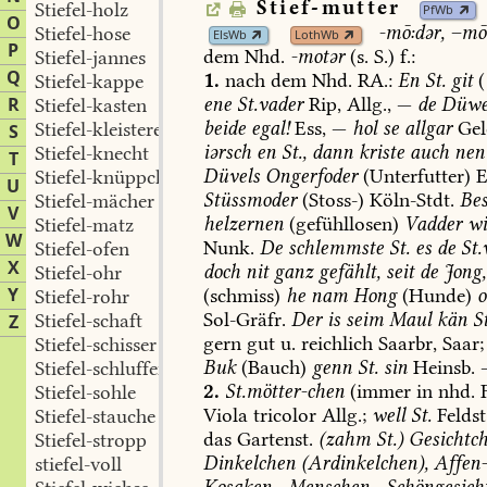
Stief-mutter
Stiefel-holz
PfWb
O
-mō:dər,
–mō:
Stiefel-hose
ElsWb
LothWb
P
dem
Nhd.
-motər
(s.
S.)
f.:
Stiefel-jannes
Q
1.
nach
dem
Nhd.
RA.:
En
St.
git
(
Stiefel-kappe
R
ene
St.vader
Rip,
Allg.,
—
de
Düwe
Stiefel-kasten
beide
egal!
Ess
,
—
hol
se
allgar
Gel
Stiefel-kleisterer
S
iərsch
en
St.,
dann
kriste
auch
nen
Stiefel-knecht
T
Düvels
Ongerfoder
(Unterfutter)
E
Stiefel-knüppchen
U
Stüssmoder
(Stoss-)
Köln-Stdt
.
Bes
Stiefel-mächer
V
helzernen
(gefühllosen)
Vadder
wi
Stiefel-matz
W
Nunk
.
De
schlemmste
St.
es
de
St.
Stiefel-ofen
X
doch
nit
ganz
gefählt,
seit
de
Jong,
Stiefel-ohr
Y
(schmiss)
he
nam
Hong
(Hunde)
Stiefel-rohr
Sol-Gräfr
.
Der
is
seim
Maul
kän
St
Stiefel-schaft
Z
gern
gut
u.
reichlich
Saarbr
,
Saar;
Stiefel-schisser
Buk
(Bauch)
genn
St.
sin
Heinsb
.
Stiefel-schluffen
2.
St.mötter-chen
(immer
in
nhd.
F
Stiefel-sohle
Viola
tricolor
Allg.;
well
St.
Feldst
Stiefel-stauche
das
Gartenst.
(zahm
St.)
Gesichtch
Stiefel-stropp
Dinkelchen
(Ardinkelchen),
Affen-
stiefel-voll