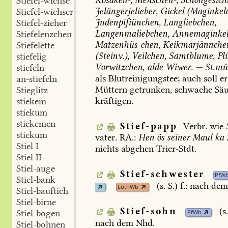
Kosaken-,
Menschen-,
Schöngesicht
Stiefel-wichse
Jelängerjelieber,
Gickel
(Maginkelc
Stiefel-wichser
Judenpifiünchen,
Langliebchen,
Stiefel-zieher
Langenmaliebchen,
Annemaginkel
Stiefelenzchen
Matzenhüs-chen,
Keikmarjännche
Stiefelette
(Steinv.),
Veilchen,
Samtblume,
Plü
stiefelig
Vorwitzchen,
alde
Wiwer.
—
St.mü
stiefeln
als
Blutreinigungstee;
auch
soll
er
an-stiefeln
Müttern
getrunken,
schwache
Säu
Stieglitz
kräftigen.
stiekem
stiekum
stiekemen
Stief-papp
Verbr.
wie
stiekum
vater.
RA.:
Hen
ös
seiner
Maul
ka
Stiel I
nichts
abgehen
Trier-Stdt
.
Stiel II
Stiel-auge
Stief-schwester
PfW
Stiel-bank
(s.
S.)
f.:
nach
dem
LothWb
Stiel-bauftich
Stiel-birne
Stief-sohn
(s
Stiel-bogen
PfWb
nach
dem
Nhd.
Stiel-bohnen