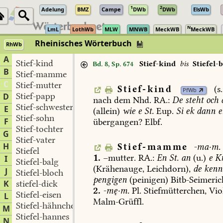
1
2
Adelung
BMZ
Campe
DWb
DWb
ElsWb
N
LmL
LothWb
MLW
MNWB
MeckWB
MeckWB
Rheinisches Wörterbuch
RhWb
A
Stief-kind
Stief-kind
bis
Stiefel-b
Bd. 8, Sp. 674
B
Stief-mamme
C
Stief-mutter
Stief-kind
(s.
PfWb
Stief-papp
D
nach
dem
Nhd.
RA.:
De
steht
och
Stief-schwester
E
(allein)
wie
e
St.
Eup
.
Si
ek
dann
e
Stief-sohn
F
übergangen?
Elbf
.
Stief-tochter
G
Stief-vater
H
Stief-mamme
-ma·m.
Stiefel
1.
–mutter.
RA.:
En
St.
an
(u.)
e
Kr
I
Stiefel-balg
(Krähenauge,
Leichdorn),
de
kenn
J
Stiefel-bloch
pengigen
(peinigen)
Bitb-Seimeric
K
stiefel-dick
2.
-mę·m.
Pl.
Stiefmütterchen,
Vio
Stiefel-eisen
L
Malm-Grüffl
.
Stiefel-hähnchen
M
Stiefel-hannes
N