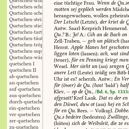
Quetschen-schmures
eine
tüchtige
Frau.
Wenn
de
Qu.ə
Quetschen-schnaps
motten
sej
geplöch
werden
Mädche
Quetschen-schote
herangewachsen,
wollen
geheirat
Quetschen-stein
Der
Letscht
(Letzte),
der
kriet
de
Q
Quetschen-stiel
Antw.
Saarl-Kerprich
Hemmersd
.
Quetschen-tarte
Qu.?
B.:
Jo!
A.:
Gih
an
de
Bach
on
Quetschen-täute
Zell-Traben
,
—
geh
un
plätsch
(ha
Quetschen-tröpfchen
Herrst
.
Apple
Manes
het
geschoten
Quetschen-suppe
liggen
loten
(lassen);
ach,
wat
sind
Quetschen-wärmde
(teuer),
für
en
Penning
kriegt
men
quetschen I
Wesel
.
Mer
sieht
un
(an)
sengen
Q
quetschen II
anere
Lett
(Leute)
zeidig
sen
Bitb-
ab-quetschen
Uhr
ist
es?
scherzh.
Antw.:
En
Ver
an-quetschen
för
(öwer)
de
Qu.
(host
‘bald’)
half
auf-quetschen
Klev
,
—
op
de
Qu.,
/Bd. 6, Sp. 1333
aus-quetschen
afgesatt!
Kref-Lank
.
Dat
es
der
en
durch-quetschen
den
Düwel,
duw
ot
(ass)
hej
en
Sch
ein-quetschen
för
en
Qu.
Rees
.
—
Volksgl.
Dobbe
ver-quetschen
Qu.ə
bedeire
(bedeuten)
Zwillinge,
zer-quetschen
(hüten)
sich
de
Weibsleit,
die
ze
es
zu-quetschen