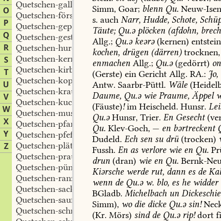
Quetschen-gallet
Simm
,
Goar
;
blenn
Qu.
Neuw-Ise
O
Quetschen-förster
s.
auch
Narr,
Hudde,
Schote,
Schüp
P
Quetschen-gepritsche
Täute;
Qu.ə
plöcken
(afdohn,
brech
Q
Quetschen-gestovs
Allg.;
Qu.ə
keərə
(kernen)
entstei
R
Quetschen-hurde
kochen,
drügen
(därren)
trocknen,
Quetschen-kern
S
enmachen
Allg.;
Qu.ə
(gedörrt)
o
Quetschen-kirb
T
(Gerste)
ein
Gericht
Allg.
RA.:
Jo,
Quetschen-kopf
U
Antw.
Saarbr-Püttl
.
Wäle
(Heidelb
Quetschen-kraut
Daume,
Qu.ə
wie
Praume,
Äppel
w
V
Quetschen-kuchen
(Fäuste)
!
im
Heischeld.
Hunsr.
Lei
W
Quetschen-mus
Qu.ə
Hunsr,
Trier
.
En
Gesecht
(ver
X
Quetschen-pfannenkuchen
Qu.
Klev-Goch
,
—
en
bərtreckent
Q
Y
Quetschen-pfeffer
Dudeld
.
Ech
sen
su
drü
(trocken)
Quetschen-plätzchen
Z
Fussh
.
En
as
verlore
wie
en
Qu.
Pr
Quetschen-praume
drun
(dran)
wie
en
Qu.
Bernk-Ne
Quetschen-püngel
Kiərsche
werde
rut,
dann
es
de
Kal
Quetschen-ranzen
wenn
de
Qu.ə
w.
blo,
es
he
widder
Quetschen-sack
BGladb
.
Michelbach
un
Dickeschie
Quetschen-saufe
Simm
),
wo
die
dicke
Qu.ə
sin!
Neck
Quetschen-schmier
(Kr.
Mörs
)
sind
de
Qu.ə
rip!
dort
f