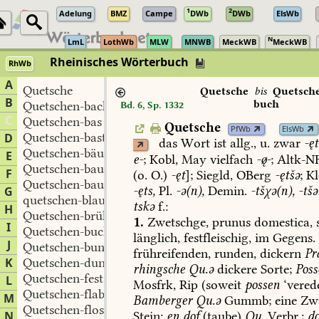
1
2
Adelung
BMZ
Campe
DWb
DWb
ElsWb
N
LmL
LothWb
MLW
MNWB
MeckWB
MeckWB
Rheinisches Wörterbuch
RhWb
A
Quetsche
Quetsche
bis
Quetsch
B
buch
Quetschen-backen
Bd. 6, Sp. 1332
C
Quetschen-bas
Quetsche
PfWb
ElsWb
Quetschen-bastert
D
das
Wort
ist
allg.,
u.
zwar
-ęt
Quetschen-bäuche
E
e-
;
Kobl
,
May
vielfach
--
;
Altk-N
Quetschen-bauer
F
(o.
O.)
-ęt
];
Siegld
,
OBerg
-ętšə
;
Kl
Quetschen-baum
-ęts,
Pl.
-ə(n),
Demin.
-tšχə(n),
-tšə
G
quetschen-blau
tskə
f.:
H
Quetschen-brühe
1.
Zwetschge,
prunus
domestica,
I
Quetschen-buch
länglich,
festfleischig,
im
Gegens.
J
Quetschen-bunes
frühreifenden,
runden,
dickern
Pr
K
Quetschen-dung
rhingsche
Qu.ə
dickere
Sorte;
Poss
Quetschen-fest
L
Mosfrk,
Rip
(soweit
possen
‘verede
Quetschen-flabbes
M
Bamberger
Qu.ə
Gummb
;
eine
Zwe
Quetschen-flos
Stein:
en
dof
(taube)
Qu.
Verbr.;
do
N