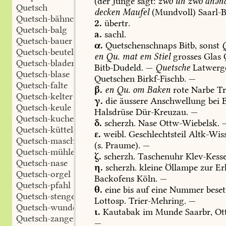
(der
Junge
sagt:
zwo
un
zwo
anən
Quetsch
decken
Maufel
(Mundvoll)
Saarl-
Quetsch-bähnchen
2.
übertr.
Quetsch-balg
a.
sachl.
Quetsch-bauer
α.
Quetschenschnaps
Bitb
,
sonst
Quetsch-beutel
en
Qu.
mat
em
Stiel
grosses
Glas
Q
Quetsch-blader
Bitb-Dudeld
.
—
Quetsche
Latwerg
Quetsch-blase
Quetschen
Birkf-Fischb
.
—
Quetsch-falte
β.
en
Qu.
om
Baken
rote
Narbe
Tr
Quetsch-kelter
γ.
die
äussere
Anschwellung
bei
E
Quetsch-keule
Halsdrüse
Dür-Kreuzau
.
—
Quetsch-kuchen
δ.
scherzh.
Nase
Ottw-Wiebelsk
.
Quetsch-küttelerei
ε.
weibl.
Geschlechtsteil
Altk-Wis
Quetsch-maschine
(s.
Praume).
—
Quetsch-mühle
ζ.
scherzh.
Taschenuhr
Klev-Kesse
Quetsch-nase
η.
scherzh.
kleine
Öllampe
zur
Er
Quetsch-orgel
Backofens
Köln
.
—
Quetsch-pfahl
θ.
eine
bis
auf
eine
Nummer
beset
Quetsch-stengel
Lottosp.
Trier-Mehring
.
—
Quetsch-wunde
ι.
Kautabak
im
Munde
Saarbr
,
Ot
Quetsch-zange
—