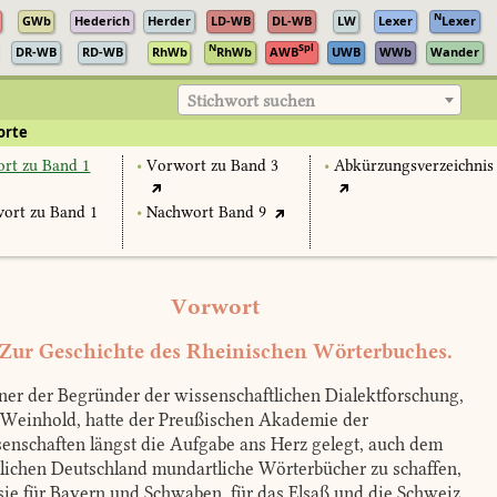
N
GWb
Hederich
Herder
LD-WB
DL-WB
LW
Lexer
Lexer
N
Spl
DR-WB
RD-WB
RhWb
RhWb
AWB
UWB
WWb
Wander
Stichwort suchen
orte
rt zu Band 1
•
Vorwort zu Band 3
•
Abkürzungsverzeichnis
ort zu Band 1
•
Nachwort Band 9
Vorwort
 Zur Geschichte des Rheinischen Wörterbuches.
ner der Begründer der wissenschaftlichen Dialektforschung,
 Weinhold, hatte der Preußischen Akademie der
enschaften längst die Aufgabe ans Herz gelegt, auch dem
lichen Deutschland mundartliche Wörterbücher zu schaffen,
sie für Bayern und Schwaben, für das Elsaß und die Schweiz