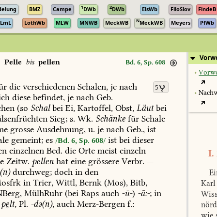
1
2
delung
BMZ
Campe
DWb
DWb
ElsWb
FiloSlov
FindeB
N
LmL
LothWb
MLW
MNWB
MeckWB
MeckWB
Meyers
PfWb
Vorw
Pelle
bis
pellen
Bd. 6, Sp. 608
•
Vorwo
ür
die
verschiedenen
Schalen,
je
nach
5
•
Nachw
ich
diese
befindet,
je
nach
Geb.
chen
(so
Schal
bei
Ei,
Kartoffel,
Obst,
Läut
bei
lsenfrüchten
Sieg
;
s.
Wk.
Schänke
für
Schale
ne
grosse
Ausdehnung,
u.
je
nach
Geb.,
ist
ale
gemeint;
es
ist
bei
dieser
/Bd. 6, Sp. 608/
en
einzelnen
Bed.
die
Orte
meist
einzeln
I.
e
Zeitw.
pellen
hat
eine
grössere
Verbr.
—
ə(n)
durchweg;
doch
in
den
Ei
sfrk
in
Trier
,
Wittl
,
Bernk
(Mos),
Bitb
,
Karl
Berg,
MülhRuhr
(bei
Raps
auch
-ū-
)
-ā:-
;
in
Wiss
pęlt,
Pl.
-də(n),
auch
Merz-Bergen
f.:
nörd
wie 