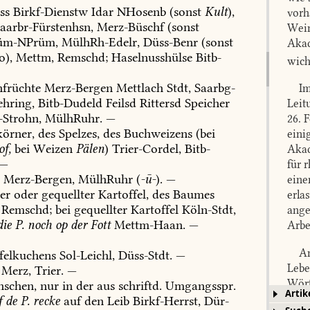
ss
Birkf-Dienstw
Idar
NHosenb
(sonst
Kult
),
vorh
aarbr-Fürstenhsn
,
Merz-Büschf
(sonst
Wein
üm-NPrüm
,
MülhRh-Edelr,
Düss-Benr
(sonst
Akad
o),
Mettm
,
Remschd
;
Haselnusshülse
Bitb-
wich
früchte
Merz-Bergen
Mettlach
Stdt
,
Saarbg-
Im
hring
,
Bitb-Dudeld
Feilsd
Rittersd
Speicher
Leit
-Strohn
,
MülhRuhr
.
—
26. 
örner,
des
Spelzes,
des
Buchweizens
(bei
eini
of,
bei
Weizen
Pälen
)
Trier-Cordel
,
Bitb-
Akad
—
für 
,
Merz-Bergen
,
MülhRuhr
(
-ū-
).
—
eine
er
oder
gequellter
Kartoffel,
des
Baumes
erla
Remschd
;
bei
gequellter
Kartoffel
Köln-Stdt
,
ange
ie
P.
noch
op
der
Fott
Mettm-Haan
.
—
Arbe
Am
felkuchens
Sol-Leichl
,
Düss-Stdt
.
—
Lebe
Merz
,
Trier
.
—
Wört
schen,
nur
in
der
aus
schriftd.
Umgangsspr.
Artik
beso
f
de
P.
recke
auf
den
Leib
Birkf-Herrst
,
Dür-