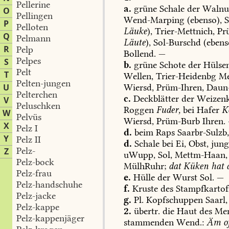
Pellerine
a.
grüne
Schale
der
Walnu
O
Pellingen
Wend-Marping
(ebenso),
S
P
Pelloten
Läuke
),
Trier-Mettnich
,
Pr
Q
Pelmann
Läute
),
Sol-Burschd
(ebens
R
Pelp
Bollend
.
—
Pelpes
S
b.
grüne
Schote
der
Hülsen
Pelt
T
Wellen
,
Trier-Heidenbg
Me
Pelten-jungen
U
Wiersd
,
Prüm-Ihren
,
Daun
Pelterchen
c.
Deckblätter
der
Weizenk
V
Peluschken
Roggen
Fuder,
bei
Hafer
K
W
Pelvüs
Wiersd
,
Prüm-Burb
Ihren
.
X
Pelz I
d.
beim
Raps
Saarbr-Sulzb
Y
Pelz II
d.
Schale
bei
Ei,
Obst,
jung
Pelz-
Z
uWupp,
Sol
,
Mettm-Haan
,
Pelz-bock
MülhRuhr
;
dat
Küken
hat
d
Pelz-frau
e.
Hülle
der
Wurst
Sol
.
—
Pelz-handschuhe
f.
Kruste
des
Stampfkartof
Pelz-jacke
g.
Pl.
Kopfschuppen
Saarl
,
Pelz-kappe
2.
übertr.
die
Haut
des
Men
Pelz-kappenjäger
stammenden
Wend.:
Äm
o