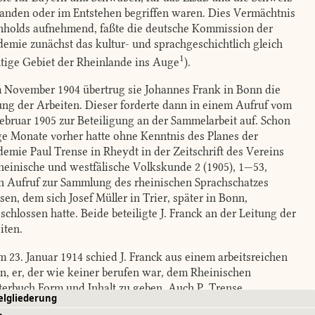
anden oder im Entstehen begriffen waren. Dies Vermächtnis
holds aufnehmend, faßte die deutsche Kommission der
emie zunächst das kultur- und sprachgeschichtlich gleich
1
tige Gebiet der Rheinlande ins Auge
)
.
 November 1904 übertrug sie Johannes Frank in Bonn die
ung der Arbeiten. Dieser forderte dann in einem Aufruf vom
Februar 1905 zur Beteiligung an der Sammelarbeit auf. Schon
ge Monate vorher hatte ohne Kenntnis des Planes der
emie Paul Trense in Rheydt in der Zeitschrift des Vereins
rheinische und westfälische Volkskunde 2 (1905), 1—53,
n Aufruf zur Sammlung des rheinischen Sprachschatzes
ssen, dem sich Josef Müller in Trier, später in Bonn,
schlossen hatte. Beide beteiligte J. Franck an der Leitung der
iten.
 23. Januar 1914 schied J. Franck aus einem arbeitsreichen
n, er, der wie keiner berufen war, dem Rheinischen
erbuch Form und Inhalt zu geben. Auch P. Trense,
elgliederung
nders in der Erschließung des niederfränkischen Teiles