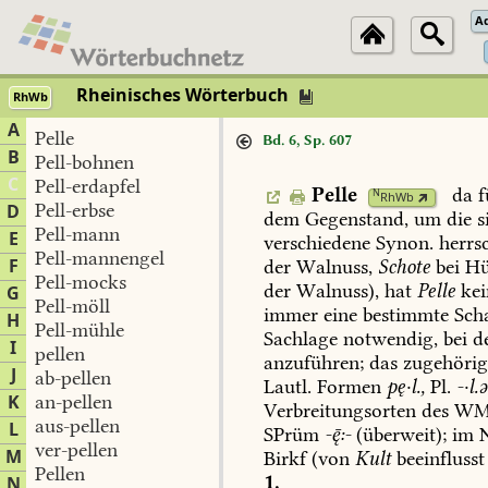
A
Rheinisches Wörterbuch
RhWb
A
Pelle
Bd. 6, Sp. 607
B
Pell-bohnen
C
Pell-erdapfel
Pelle
da
f
N
RhWb
Pell-erbse
D
dem
Gegenstand,
um
die
s
Pell-mann
E
verschiedene
Synon.
herrs
Pell-mannengel
F
der
Walnuss,
Schote
bei
Hü
Pell-mocks
der
Walnuss),
hat
Pelle
kei
G
Pell-möll
immer
eine
bestimmte
Sch
H
Pell-mühle
Sachlage
notwendig,
bei
d
I
pellen
anzuführen;
das
zugehörig
J
ab-pellen
Lautl.
Formen
pę·l.,
Pl.
-·l.
K
an-pellen
Verbreitungsorten
des
WMo
aus-pellen
L
SPrüm
-:-
(überweit);
im
N
ver-pellen
M
Birkf
(von
Kult
beeinflusst
Pellen
1.
N