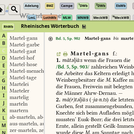
1
2
Adelung
BMZ
Campe
DWb
DWb
ElsWb
N
LmL
LothWb
MLW
MNWB
MeckWB
MeckWB
Rheinisches Wörterbuch
RhWb
A
Martel-gans
Martel-gans
bis
marte
Bd. 5, Sp. 902
B
Martel-garbe
C
Martel-gast
Martel-gans
f.:
Martel-hof
D
1.
mātəljā:s
wenn
die
Frauen
die
Martel-hose
E
zahlreichen
Weinbe
/Bd. 5, Sp. 903/
Martel-mensch
F
die
Arbeiter
das
Keltern
erledigt
h
Martel-tage
Weinbergbesitzer
die
M.
Kaffee
mi
G
Martelei
die
Frauen,
Freiwein
mit
belegten
H
Marteler
die
Männer
Ahrw-Dernau
.
—
I
martelig
2.
mā(r)təljā:s
(
-ja·n.ts
)
die
letzten
J
marteln
Garben,
fest
zusammengebunden,
K
martern
Knechte
sich
beim
Aufladen
mögli
ab-marteln, ab-martern
L
mussten’
Eusk-Borr
;
die
drei
letzt
aus-marteln, aus-martern
M
Ernte,
allein
gestellt
Geilk-Immen
zer-marteln, zer-martern
wurde
diese
M.
am
Sonntag
nach
N