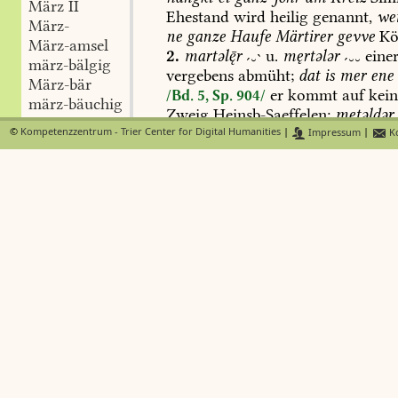
März II
Ehestand
wird
heilig
genannt,
wei
März-
ne
ganze
Haufe
Märtirer
gevve
Kö
März-amsel
2.
martəlr

u.
męrtələr

einer
märz-bälgig
vergebens
abmüht;
dat
is
mer
ene
März-bär
er
kommt
auf
kein
/Bd. 5, Sp. 904/
märz-bäuchig
Zweig
Heinsb-Saeffelen
;
mętəldər
März-becher
mętlər
Heinsb-Erpen
.
©
Kompetenzzentrum - Trier Center for Digital Humanities
|
Impressum
|
Ko
März-beiel
März-bier
martelig
-ard-
Neuw-Da
März-birne
grausam.
März-bise
{ete}März-bisen
März-bleiche
März-blume
März-blümchen
März-blut
März-bue
März-ferkel
März-flette
{ete}März-flettchen
März-füllen