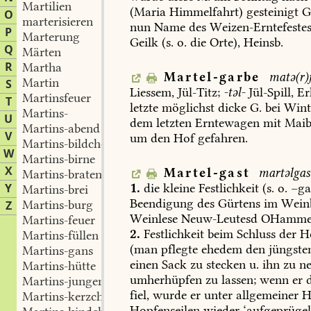
Martilien
(Maria
Himmelfahrt)
gesteinigt
G
O
marterisieren
nun
Name
des
Weizen-Erntefeste
P
Marterung
Geilk
(s.
o.
die
Orte),
Heinsb
.
Q
Märten
R
Martha
Martel-garbe
matə(r)j
Martin
S
Liessem
,
Jül-Titz
;
-təl-
Jül-Spill,
Er
Martinsfeuer
T
letzte
möglichst
dicke
G.
bei
Winte
Martins-
U
dem
letzten
Erntewagen
mit
Maib
Martins-abend
V
um
den
Hof
gefahren.
Martins-bildchen
W
Martins-birne
X
Martel-gast
martəlgas
Martins-braten
1.
die
kleine
Festlichkeit
(s.
o.
–ga
Y
Martins-brei
Beendigung
des
Gürtens
im
Weinb
Martins-burg
Z
Weinlese
Neuw-Leutesd
OHammer
Martins-feuer
2.
Festlichkeit
beim
Schluss
der
Ho
Martins-füllen
(man
pflegte
ehedem
den
jüngste
Martins-gans
einen
Sack
zu
stecken
u.
ihn
zu
ne
Martins-hütte
umherhüpfen
zu
lassen;
wenn
er
d
Martins-jungen
fiel,
wurde
er
unter
allgemeiner
He
Martins-kerzchen
Hopfenseilen
wieder
‘aufgeprügelt