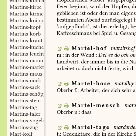
Martins-kindchen
Feier
beginnt,
wird
der
Hopfen,
d
Martins-kirbe
geblieben
ist
oder
den
man
eigens
Martins-kirmes
bestimmten
Abend
zurückgelegt
h
Martins-knippchen
‘aufgepflückt’,
ist
dies
erledigt,
be
Martins-kopf
Kaffeeschmaus
bei
Spiel
u.
Gesan
Martins-korb
Martins-kraut
Martins-kuchen
Martel-hof
matəltshf
Martins-leuchte
m.:
in
der
Wend.:
Det
es
do
och
op
Martins-mann
Landwirt,
der
immer
bis
in
die
Na
Martins-markt
arbeitet
u.
doch
nicht
fertig
wird.
Martins-maus
Martins-nück
Martel-hose
matəlh·ə
Martins-sack
Oberbr
f.:
Arbeiter,
der
sich
sehr
a
Martins-schöppchen
Martins-stein
Martel-mensch
matə
Martins-tag
Oberbr
n.:
dass.
Martins-taler
Martins-vögelchen
Martel-tage
mardərd
Martins-zug
t.:
Gedenktage,
die
in
der
Kirche
S
Mart-kolf