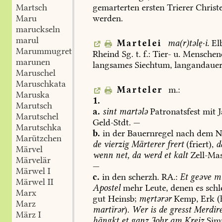
gemarterten
ersten
Trierer
Christ
Martsch
werden.
Maru
maruckseln
marul
Martelei
ma(r)təlę·i.
El
Marummugret
Rheind
Sg.
t.
f.:
Tier-
u.
Menschenq
marunen
langsames
Siechtum,
langandaue
Maruschel
Maruschkata
Marteler
m.:
Maruska
1.
Marutsch
a.
sint
martələ
Patronatsfest
mit
J
Marutschel
Geld-Stdt
.
—
Marutschka
b.
in
der
Bauernregel
nach
dem
N
Marützchen
de
vierzig
Märterer
frert
(friert),
d
Märvel
wenn
net,
da
werd
et
kalt
Zell-Ma
Märvelär
—
Märwel I
c.
in
den
scherzh.
RA.:
Et
geəve
mi
Märwel II
Apostel
mehr
Leute,
denen
es
schl
Marx
gut
Heinsb
;
męrtərər
Kemp
,
Erk
(
Marz
martĭrər
).
Wer
is
de
gresst
Merdire
März I
hängkt
et
ganz
Johr
am
Kreiz
Sim