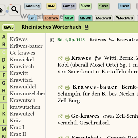
1
2
Adelung
BMZ
Campe
DWb
DWb
ElsWb
N
LmL
LothWb
MLW
MNWB
MeckWB
MeckWB
Rheinisches Wörterbuch
RhWb
A
Kräwes
Kräwes
bis
Krawuts
Bd. 4, Sp. 1443
B
Kräwes-bauer
C
Ge-krawes
Kräwes
-w-
Wittl
,
Bernk
,
Krawickel
D
Kobl
(überall
Mosel-Orte)
Sg.
t.
m.
Krawitsch
E
von
Sauerkraut
u.
Kartoffeln
durc
Krawitt
F
Krawitzel
G
Krawuddel
Kräwes-bauer
Bernk
H
Krawunzelchen
Schimpfn.
für
den
B.,
bes.
Neckn.
I
Krawutsch
Zell-Burg
.
J
krawutschen
K
Krawutzel
Ge-krawes
-awəs
Zell-Senh
Kräz
L
verächtl.
Geschreibsel.
Kraz I
M
Kraz II
N
Krawickel

Gummb-Bec