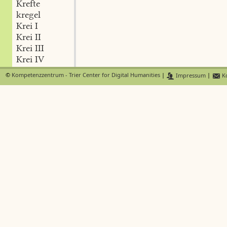
Krefte
kregel
Krei I
Krei II
Krei III
Krei IV
Kreibank
©
Kompetenzzentrum - Trier Center for Digital Humanities
|
Impressum
|
Ko
Kreich
kreichen
Kreichel
Kreide
kreid-achtig
Kreid-beissert
Kreid-beutel
Kreid-birne
kreid-blass
kreid-bleich
Kreid-drisser
kreid-fahl
Kreid-farbe
Kreid-feister