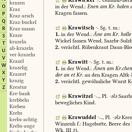
krazen
O
in
der
Wend.:
Enen
am
Kr.
holen
Kraz
Kragen
fassen.
P
Kraz-arsch
Q
Kraz-buckel
Krawitsch

Sg.
t.
m.:
R
Kraz-mann
1.
in
der
Wend.:
Äne
am
Kr.
holle
Kraze
S
Wickel
fassen
Wend
,
Saarbr-Sulz
krazeln
T
2.
verächtl.
Rübenkraut
Daun-Ble
ab-krazeln
U
ver-krazeln
V
Krazel
Krawitt

Sg.
t.
m.:
W
krazelig
1.
in
der
Wend.:
Änen
am
Kr.che
X
Krazert
der
an
et
Kr.
an
den
Kragen
Altk
Y
krazig
2.
verächtl.
gewöhnliche
Wurst
K
Kreatur
Z
Kre-bank
Krawitzel
,
Pl.
-ələ
Saarb
krebbeln
bewegliches
Kind.
Kreben
Krebs
Krawuddel
,
Pl.
-ələ
Kreu
krebs-achtig
Winzenh
f.:
Hagebutte,
Beere
des
Krebs-auge
Wk.
III
2).