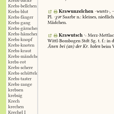
Krebs-backe
Krebs-bellchen
Krawunzelchen
-wunts-,
–
Krebs-blut
Pl.
-χər
Saarbr
n.:
kleines,
niedlich
Krebs-fänger
Mädchen.
Krebs-gang
Krebs-gärnchen
Krebs-hämchen
Krawutsch

Merz-Mettla
Krebs-knopf
Wittl-Bombogen
Stdt
Sg.
t.
f.:
in
d
Krebs-knoten
Änen
bei
(an)
der
Kr.
holen
beim
W
Krebs-kraut
Krebs-mändchen
krebs-rot
Krebs-schere
Krebs-schüttelchen
Krebs-taster
Krebs-zange
krebsen
krebsig
Krech
krechen
Krechel I