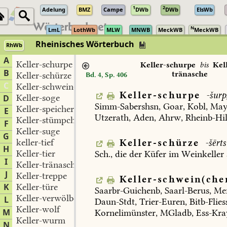
1
2
Adelung
BMZ
Campe
DWb
DWb
ElsWb
N
LmL
LothWb
MLW
MNWB
MeckWB
MeckWB
Rheinisches Wörterbuch
RhWb
A
Keller-schurpe
Keller-schurpe
bis
Kel
B
tränasche
Keller-schürze
Bd. 4, Sp. 406
C
Keller-schwein(chen)
Keller-schurpe
-šurp
Keller-soge
D
Simm-Sabershsn
,
Goar
,
Kobl
,
Ma
Keller-speicher
E
Utzerath
,
Aden
,
Ahrw
,
Rheinb-Hi
Keller-stümpchen
F
Keller-suge
G
keller-tief
Keller-schürze
-šērts
H
Keller-tier
Sch.,
die
der
Küfer
im
Weinkeller
I
Keller-tränasche
J
Keller-treppe
Keller-schwein(che
K
Keller-türe
Saarbr-Guichenb
,
Saarl-Berus
,
Me
Keller-verwölbe
L
Daun-Stdt
,
Trier-Euren
,
Bitb-Flie
Keller-wolf
M
Kornelimünster
,
MGladb
,
Ess-Kra
Keller-wurm
N