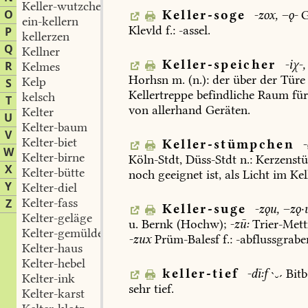
Keller-wutzchen
O
Keller-soge
-zox,
–ǫ-
G
ein-kellern
Klevld
f.:
-assel.
P
kellerzen
Q
Kellner
Keller-speicher
-iχ-,
R
Kelmes
Horhsn
m.
(n.):
der
über
der
Türe
Kelp
S
Kellertreppe
befindliche
Raum
fü
kelsch
T
von
allerhand
Geräten.
Kelter
U
Kelter-baum
V
Kelter-biet
Keller-stümpchen
-
W
Kelter-birne
Köln-Stdt
,
Düss-Stdt
n.:
Kerzenst
X
Kelter-bütte
noch
geeignet
ist,
als
Licht
im
Kel
Y
Kelter-diel
Kelter-fass
Z
Keller-suge
-zǫu,
–zǫ·u
Kelter-geläge
u.
Bernk
(Hochw);
-zū:
Trier-Met
Kelter-gemülde
-zux
Prüm-Balesf
f.:
-abflussgrabe
Kelter-haus
Kelter-hebel
keller-tief
-dī:f

Bit
Kelter-ink
sehr
tief.
Kelter-karst