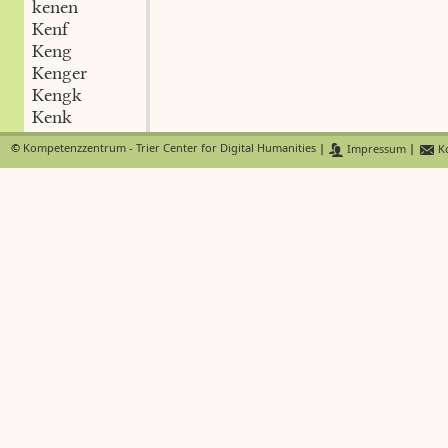
kenen
Kenf
Keng
Kenger
Kengk
Kenk
Kenkel
©
Kompetenzzentrum - Trier Center for Digital Humanities
|
Impressum
|
Ko
Kenki
Kenk-olig
kenn
Kenn I
Kenn II
Kenn III
kennen I
kennen II
aus-kennen
be-kennen
er-kennen
ver-kennen
Kenn
kenn-bar