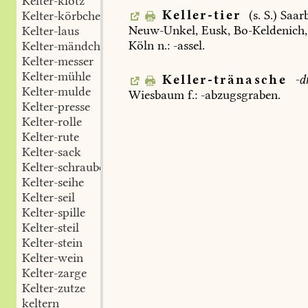
Kelter-klotz
Keller-tier
(s.
S.)
Saar
Kelter-körbchen
Neuw-Unkel
,
Eusk
,
Bo-Keldenich
,
Kelter-laus
Köln
n.:
-assel.
Kelter-mändchen
Kelter-messer
Kelter-mühle
Keller-tränasche
-d
Kelter-mulde
Wiesbaum
f.:
-abzugsgraben.
Kelter-presse
Kelter-rolle
Kelter-rute
Kelter-sack
Kelter-schraube
Kelter-seihe
Kelter-seil
Kelter-spille
Kelter-steil
Kelter-stein
Kelter-wein
Kelter-zarge
Kelter-zutze
keltern