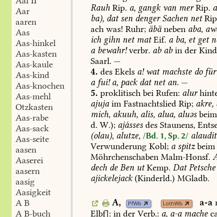
Aal II
Rauh
Rip.
a,
gangk
van
mer
Rip.
Aar
ba),
dat
sen
denger
Sachen
net
Rip
aaren
ach
was!
Ruhr;
äbä
neben
aba,
aw
Aas
ich
gihn
net
mat
Eif.
a
ba,
et
get
ne
Aas-hinkel
a
bewahr!
verbr.
ab
ab
in
der
Kind
Aas-kasten
Saarl
.
—
Aas-kaule
4.
des
Ekels
a!
wat
machste
do
für
Aas-kind
a
fui!
a,
pack
dat
net
an.
—
Aas-knochen
5.
proklitisch
bei
Rufen:
alur
hint
Aas-mehl
ajuja
im
Fastnachtslied
Rip;
akre,
Otzkasten
mich,
akuuh,
alis,
alua,
aluəs
bei
Aas-rabe
d.
W.);
ajásses
des
Staunens,
Entse
Aas-sack
(olau),
alutze,
alaudit
/Bd. 1, Sp. 2/
Aas-seite
Verwunderung
Kobl
;
a
spitz
beim
aasen
Möhrchenschaben
Malm-Honsf
.
A
Aaserei
dech
de
Ben
ut
Kemp
.
Dat
Petsche
aasern
ajickelejack
(Kinderld.)
MGladb
.
aasig
Aasigkeit
A,
a-a
A B
PfWb
LothWb
Elbf
]:
in
der
Verb.:
a,
a-a
mache
ca
A B-buch