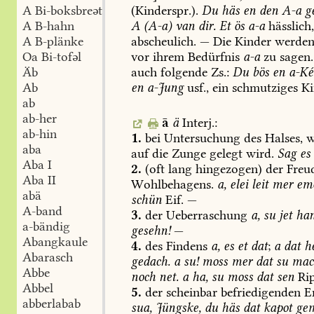
(Kinderspr.).
Du
häs
en
den
A-a
ge
A Bi-boksbreət
A
(A-a)
van
dir.
Et
ös
a-a
hässlich
A B-hahn
abscheulich.
—
Die
Kinder
werde
A B-plänke
vor
ihrem
Bedürfnis
a-a
zu
sagen.
Oa Bi-tofəl
auch
folgende
Zs.:
Du
bös
en
a-Ké
Äb
en
a-Jung
usf.,
ein
schmutziges
Ki
Ab
ab
ab-her
ā
ä
Interj.:
ab-hin
1.
bei
Untersuchung
des
Halses,
w
aba
auf
die
Zunge
gelegt
wird.
Sag
es
Aba I
2.
(oft
lang
hingezogen)
der
Freud
Aba II
Wohlbehagens.
a,
elei
leit
mer
em
abä
schün
Eif.
—
A-band
3.
der
Ueberraschung
a,
su
jet
ha
a-bändig
gesehn!
—
Abangkaule
4.
des
Findens
a,
es
et
dat
;
a
dat
h
Abarasch
gedach.
a
su!
moss
mer
dat
su
mac
Abbe
noch
net.
a
ha,
su
moss
dat
sen
Rip
Abbel
5.
der
scheinbar
befriedigenden
En
abberlabab
sua,
Jüngske,
du
häs
dat
kapot
ge