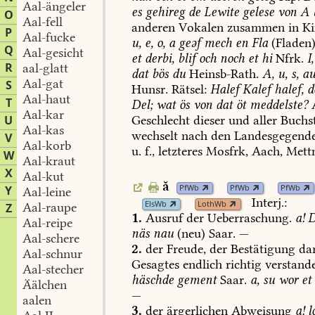
Aal-ängeler
es
gehireg
de
Lewite
gelese
von
A
O
Aal-fell
anderen
Vokalen
zusammen
in
Ki
P
Aal-fucke
u,
e,
o,
a
geəf
mech
en
Fla
(Fladen)
Q
Aal-gesicht
et
derbi,
blif
och
noch
et
hi
Nfrk.
I,
R
aal-glatt
dat
bös
du
Heinsb-Rath
.
A,
u,
s,
au
Aal-gat
S
Hunsr.
Rätsel:
Halef
Kalef
halef,
d
Aal-haut
T
Del;
wat
ös
von
dat
öt
meddelste?
A
Aal-kar
U
Geschlecht
dieser
und
aller
Buchs
Aal-kas
wechselt
nach
den
Landesgegend
V
Aal-korb
u.
f.,
letzteres
Mosfrk,
Aach
,
Mett
W
Aal-kraut
X
Aal-kut
ă
PfWb
PfWb
PfWb
Y
Aal-leine
Interj.:
ElsWb
LothWb
Aal-raupe
Z
1.
Ausruf
der
Ueberraschung.
a!
D
Aal-reipe
näs
nau
(neu)
Saar.
—
Aal-schere
2.
der
Freude,
der
Bestätigung
dar
Aal-schnur
Gesagtes
endlich
richtig
verstand
Aal-stecher
häschde
gement
Saar.
a,
su
wor
et
Äälchen
—
aalen
3.
der
ärgerlichen
Abweisung
a!
l