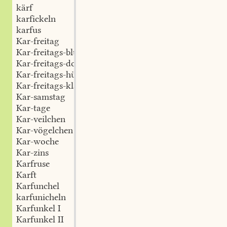
kärf
karfickeln
karfus
Kar-freitag
Kar-freitags-blume
Kar-freitags-dorf
Kar-freitags-hünkel
Kar-freitags-kläpper
Kar-samstag
Kar-tage
Kar-veilchen
Kar-vögelchen
Kar-woche
Kar-zins
Karfruse
Karft
Karfunchel
karfunicheln
Karfunkel I
Karfunkel II