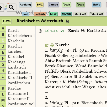
1
2
Adelung
BMZ
Campe
DWb
DWb
ElsWb
N
LmL
LothWb
MLW
MNWB
MeckWB
MeckWB
Rheinisches Wörterbuch
RhWb
A
Karch
Karch
bis
Kardätsche 
Bd. 4, Sp. 179
B
Kärchelchens-leute
C
Karcheln
Karch:
Karcher
D
1.
kar(ə)χ,
–ā-,
Pl.
-χə
m.
Kreuzn
,
karchen
E
Fischb
Gollenbg
Hintertiefenb
Wi
Kardabel
F
Abtw
Breitenh
Meisenh
Raumb
St
Kardangs
G
Bernk-Rhaunen
,
Wend-Baumhold
kardatsch
H
Pfeffelb
Oberk
Nahbollenb
Schwa
Kardätsche I
I
ę-
)
Sien
,
Saarbr-Stdt
Sulzb
m.
zwei
Kardätsche II
Karren;
e
K.
Holz
(
Schupp-,
Schnap
J
kardätschen
meist
verächtl.
alter
Wagen,
altes
K
Kardau
—
Kardaune I
L
2.
Kardaune II
M
a.
kār(ə)χ,
Pl.
-χə
n.
Bienenkorb,
F
kardaunen-voll
N