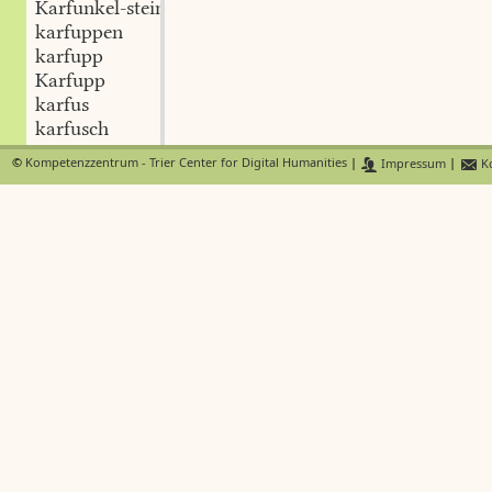
Karfunkel-stein
karfuppen
karfupp
Karfupp
karfus
karfusch
karg
©
Kompetenzzentrum - Trier Center for Digital Humanities
|
Impressum
|
Ko
kargen
ab-kargen
Karg-heit
Karg-sack
kärg-lich
kärgtig
Kargitschtich
kariesch
kariljonen
Kariole
kariolen
karios
karius
kariusch