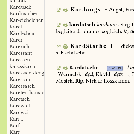
karduk
Kardusch
Kardangs
=
Angst,
Fur
Kardüs-chen
Kar-eichelchen
kardatsch
kardā:ts

Sieg
I
Karel
begleitend,
plumps,
sogleich;
k.,
d
Kärel-chen
Karer
Kardätsche
I
=
dicks
Karerich
s.
Kartätsche.
Karessant
Karessen
karessieren
Kardätsche
II
kar
PfWb
Karessier-stengel
[
Wermelsk
-d:š
;
Klevld
-dts
]
,
P
Karessant
Mosfrk,
Rip,
Nfrk
f.:
Rosskamm.
Karessasch
Kareten-häus-chen
Karetsch
Karewatt
Karewei
Karf I
Karf II
Kärf