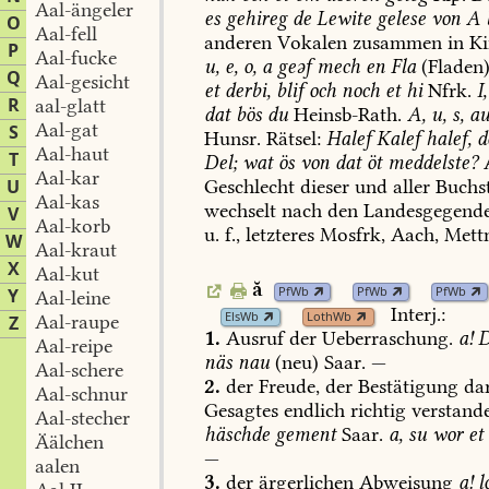
Aal-ängeler
es
gehireg
de
Lewite
gelese
von
A
O
Aal-fell
anderen
Vokalen
zusammen
in
Ki
P
Aal-fucke
u,
e,
o,
a
geəf
mech
en
Fla
(Fladen)
Q
Aal-gesicht
et
derbi,
blif
och
noch
et
hi
Nfrk.
I,
R
aal-glatt
dat
bös
du
Heinsb-Rath
.
A,
u,
s,
au
Aal-gat
S
Hunsr.
Rätsel:
Halef
Kalef
halef,
d
Aal-haut
T
Del;
wat
ös
von
dat
öt
meddelste?
A
Aal-kar
U
Geschlecht
dieser
und
aller
Buchs
Aal-kas
wechselt
nach
den
Landesgegend
V
Aal-korb
u.
f.,
letzteres
Mosfrk,
Aach
,
Mett
W
Aal-kraut
X
Aal-kut
ă
PfWb
PfWb
PfWb
Y
Aal-leine
Interj.:
ElsWb
LothWb
Aal-raupe
Z
1.
Ausruf
der
Ueberraschung.
a!
D
Aal-reipe
näs
nau
(neu)
Saar.
—
Aal-schere
2.
der
Freude,
der
Bestätigung
dar
Aal-schnur
Gesagtes
endlich
richtig
verstand
Aal-stecher
häschde
gement
Saar.
a,
su
wor
et
Äälchen
—
aalen
3.
der
ärgerlichen
Abweisung
a!
l