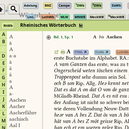
1
2
Adelung
BMZ
Campe
DWb
DWb
ElsWb
N
LmL
LothWb
MLW
MNWB
MeckWB
MeckWB
Rheinisches Wörterbuch
RhWb
A
A
A
bis
Aachen
Bd. 1, Sp. 1
B
ă
C
A
A
PfWb
ElsWb
LothWb
a-a
D
erste
Buchstabe
im
Alphabet.
RA.:
ā
E
A
vam
Ganzen
das
erste,
was
zu
t
ä
F
Ongerscheid
weten
töschen
einem
ä
Trappenpost
sehr
dumm
sein
Sol
.
G
a
och
B
son
Rip,
Allg.
Heə
kennt
net
H
A
Dat
es
dat
A
on
dat
O
von
de
ganz
I
a-
MGladb-Rheind
.
Dat
A
es
nit
esu
J
Aachen
der
Anfang
ist
nicht
so
schwer
be
K
Aacher
wie
deren
Vollendung
Neuw-Datt
Aacherfähre
L
heər
van
A
bes
Z.
Dat
ös
van
A
bö
aachisch
M
hät
van
A
bes
Z
möt
geisse
Rip,
Al
Aal I
han
ech
et
em
useren
geleg
Rip.
D
N