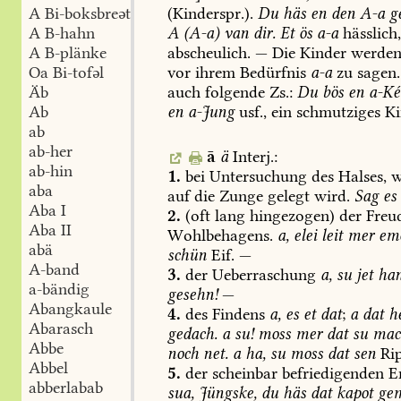
(Kinderspr.).
Du
häs
en
den
A-a
ge
A Bi-boksbreət
A
(A-a)
van
dir.
Et
ös
a-a
hässlich
A B-hahn
abscheulich.
—
Die
Kinder
werde
A B-plänke
vor
ihrem
Bedürfnis
a-a
zu
sagen.
Oa Bi-tofəl
auch
folgende
Zs.:
Du
bös
en
a-Ké
Äb
en
a-Jung
usf.,
ein
schmutziges
Ki
Ab
ab
ab-her
ā
ä
Interj.:
ab-hin
1.
bei
Untersuchung
des
Halses,
w
aba
auf
die
Zunge
gelegt
wird.
Sag
es
Aba I
2.
(oft
lang
hingezogen)
der
Freud
Aba II
Wohlbehagens.
a,
elei
leit
mer
em
abä
schün
Eif.
—
A-band
3.
der
Ueberraschung
a,
su
jet
ha
a-bändig
gesehn!
—
Abangkaule
4.
des
Findens
a,
es
et
dat
;
a
dat
h
Abarasch
gedach.
a
su!
moss
mer
dat
su
mac
Abbe
noch
net.
a
ha,
su
moss
dat
sen
Rip
Abbel
5.
der
scheinbar
befriedigenden
En
abberlabab
sua,
Jüngske,
du
häs
dat
kapot
ge