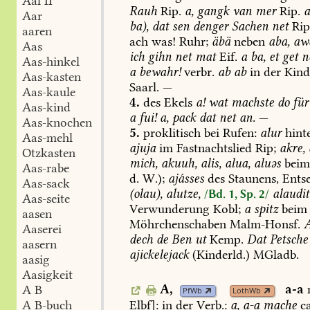
Aal II
Rauh
Rip.
a,
gangk
van
mer
Rip.
Aar
ba),
dat
sen
denger
Sachen
net
Rip
aaren
ach
was!
Ruhr;
äbä
neben
aba,
aw
Aas
ich
gihn
net
mat
Eif.
a
ba,
et
get
ne
Aas-hinkel
a
bewahr!
verbr.
ab
ab
in
der
Kind
Aas-kasten
Saarl
.
—
Aas-kaule
4.
des
Ekels
a!
wat
machste
do
für
Aas-kind
a
fui!
a,
pack
dat
net
an.
—
Aas-knochen
5.
proklitisch
bei
Rufen:
alur
hint
Aas-mehl
ajuja
im
Fastnachtslied
Rip;
akre,
Otzkasten
mich,
akuuh,
alis,
alua,
aluəs
bei
Aas-rabe
d.
W.);
ajásses
des
Staunens,
Entse
Aas-sack
(olau),
alutze,
alaudit
/Bd. 1, Sp. 2/
Aas-seite
Verwunderung
Kobl
;
a
spitz
beim
aasen
Möhrchenschaben
Malm-Honsf
.
A
Aaserei
dech
de
Ben
ut
Kemp
.
Dat
Petsche
aasern
ajickelejack
(Kinderld.)
MGladb
.
aasig
Aasigkeit
A,
a-a
A B
PfWb
LothWb
Elbf
]:
in
der
Verb.:
a,
a-a
mache
ca
A B-buch