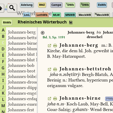
1
2
Adelung
BMZ
Campe
DWb
DWb
ElsWb
N
LmL
LothWb
MLW
MNWB
MeckWB
MeckWB
Rheinisches Wörterbuch
RhWb
A
Johannes-berg
Johannes-berg
bis
Joha
B
droschel
Johannes-bettstroh
Bd. 3, Sp. 1191
C
Johannes-birne
Johannes-berg
m.:
B.
Johannes-blume
D
Kirche,
die
dem
hl.
Joh.
geweiht
is
Johannes-blut I
E
B.
May-Hatzenport
.
Johannes-blut II
F
Johannes-bob
G
Johannes-bettstroh
Johannes-brot
H
joha·n.əsbętštrȳ:
Bergh-Blatzh
,
A
Johannes-bübchen
Breinig
n.:
Hartheu,
hypericum
pe
I
Johannes-droschel
origanum
vulgare.
J
Johannes-düppchen
K
Johannes-engelchen
Johannes-birne
Johannes-erdapfel
L
PfW
joha·n.əs-
Koch-Laub
,
May-Bell
,
K
Johannes-essen
M
Goar-Salzig
;
gəhants-
Wend-Bers
Johannes-fest
N