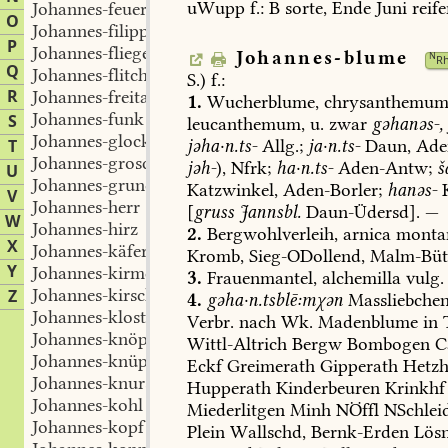
uWupp
f.:
B
sorte,
Ende
Juni
reife
Johannes-feuer
O
Johannes-filippchen
P
Johannes-fliege
Johannes-blume
N
R
Q
Johannes-flitchen
S.)
f.:
R
Johannes-freitag
1.
Wucherblume,
chrysanthemu
Johannes-funk
S
leucanthemum,
u.
zwar
gəhanəs-,
Johannes-glocke
T
jəha·n.ts-
Allg.;
ja·n.ts-
Daun
,
Ade
Johannes-groscheln
jəh-
),
Nfrk;
ha·n.ts-
Aden-Antw
;
š
U
Johannes-grundbirne
Katzwinkel
,
Aden-Borler
;
hanəs-
V
Johannes-herr
[
gruss
Jannsbl.
Daun-Üdersd
].
—
W
Johannes-hirz
2.
Bergwohlverleih,
arnica
monta
X
Johannes-käferchen
Kromb
,
Sieg-ODollend
,
Malm-Büt
Y
Johannes-kirmes
3.
Frauenmantel,
alchemilla
vulg.
Johannes-kirschen
Z
4.
gəha·n.tsblē:mχən
Massliebchen
Johannes-klostern
Verbr.
nach
Wk.
Madenblume
in
Johannes-knöpfchen
Wittl-Altrich
Bergw
Bombogen
C
Johannes-knüppel
Eckf
Greimerath
Gipperath
Hetzh
Johannes-knursche(l)n
Hupperath
Kinderbeuren
Krinkhf
Johannes-kohl
Miederlitgen
Minh
NÖffl
NSchlei
Johannes-kopf
Plein
Wallschd
,
Bernk-Erden
Lös