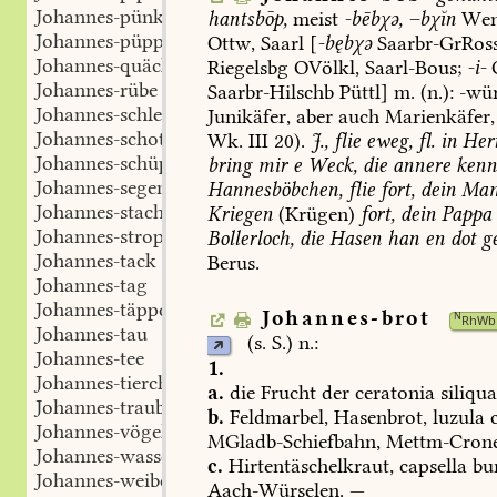
Johannes-pünktelchen
hantsbōp,
meist
-bēbχə,
–bχĭn
We
Johannes-püppchen
Ottw
,
Saarl
[
-bębχə
Saarbr-GrRos
Johannes-quäckelchen
Riegelsbg
OVölkl
,
Saarl-Bous
;
-i-
Johannes-rübe
Saarbr-Hilschb
Püttl
]
m.
(n.):
-wü
Johannes-schlehen
Junikäfer,
aber
auch
Marienkäfer,
Johannes-schote
Wk.
III
20).
J.,
flie
eweg,
fl.
in
Herr
Johannes-schüppe
bring
mir
e
Weck,
die
annere
kenn
Johannes-segen
Hannesböbchen,
flie
fort,
dein
Ma
Johannes-stachel
Kriegen
(Krügen)
fort,
dein
Pappa
Johannes-strop
Bollerloch,
die
Hasen
han
en
dot
ge
Johannes-tack
Berus
.
Johannes-tag
Johannes-täppchen
Johannes-brot
N
RhWb
Johannes-tau
(s.
S.)
n.:
Johannes-tee
1.
Johannes-tierchen
a.
die
Frucht
der
ceratonia
siliqu
Johannes-traube
b.
Feldmarbel,
Hasenbrot,
luzula
c
Johannes-vögelchen
MGladb-Schiefbahn
,
Mettm-Cron
Johannes-wasser
c.
Hirtentäschelkraut,
capsella
bu
Johannes-weibchen
Aach-Würselen
.
—