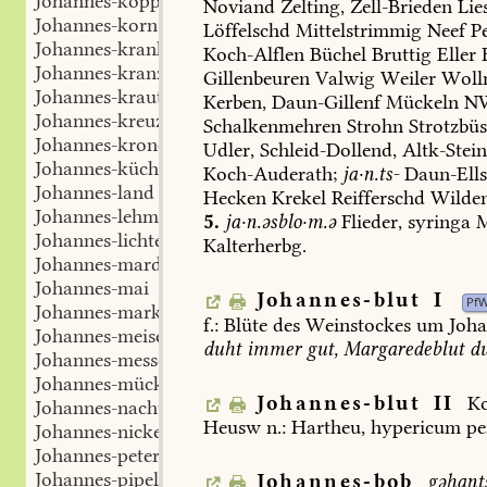
Johannes-koppeln
Noviand
Zelting
,
Zell-Brieden
Lie
Johannes-korn
Löffelschd
Mittelstrimmig
Neef
P
Johannes-krankheit
Koch-Alflen
Büchel
Bruttig
Eller
Johannes-kranz
Gillenbeuren
Valwig
Weiler
Woll
Johannes-kraut
Kerben
,
Daun-Gillenf
Mückeln
NW
Johannes-kreuz
Schalkenmehren
Strohn
Strotzbü
Johannes-krone
Udler
,
Schleid-Dollend
,
Altk-Stei
Johannes-küche
Koch-Auderath
;
ja·n.ts-
Daun-Ell
Johannes-land
Hecken
Krekel
Reifferschd
Wilde
Johannes-lehm
5.
ja·n.əsblo·m.ə
Flieder,
syringa
M
Johannes-lichten
Kalterherbg
.
Johannes-mardaunen
Johannes-mai
Johannes-blut
I
Pf
Johannes-markt
f.:
Blüte
des
Weinstockes
um
Joha
Johannes-meise
duht
immer
gut,
Margaredeblut
du
Johannes-messe
Johannes-mücke
Johannes-blut
II
K
Johannes-nacht
Heusw
n.:
Hartheu,
hypericum
pe
Johannes-nickelchen
Johannes-peter
Johannes-pipelchen
Johannes-bob
gəhants