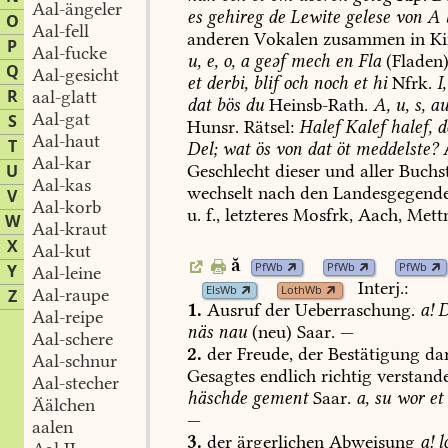
Aal-ängeler
es
gehireg
de
Lewite
gelese
von
A
O
Aal-fell
anderen
Vokalen
zusammen
in
Ki
P
Aal-fucke
u,
e,
o,
a
geəf
mech
en
Fla
(Fladen)
Q
Aal-gesicht
et
derbi,
blif
och
noch
et
hi
Nfrk.
I,
R
aal-glatt
dat
bös
du
Heinsb-Rath
.
A,
u,
s,
au
Aal-gat
S
Hunsr.
Rätsel:
Halef
Kalef
halef,
d
Aal-haut
T
Del;
wat
ös
von
dat
öt
meddelste?
A
Aal-kar
U
Geschlecht
dieser
und
aller
Buchs
Aal-kas
wechselt
nach
den
Landesgegend
V
Aal-korb
u.
f.,
letzteres
Mosfrk,
Aach
,
Mett
W
Aal-kraut
X
Aal-kut
ă
PfWb
PfWb
PfWb
Y
Aal-leine
Interj.:
ElsWb
LothWb
Aal-raupe
Z
1.
Ausruf
der
Ueberraschung.
a!
D
Aal-reipe
näs
nau
(neu)
Saar.
—
Aal-schere
2.
der
Freude,
der
Bestätigung
dar
Aal-schnur
Gesagtes
endlich
richtig
verstand
Aal-stecher
häschde
gement
Saar.
a,
su
wor
et
Äälchen
—
aalen
3.
der
ärgerlichen
Abweisung
a!
l