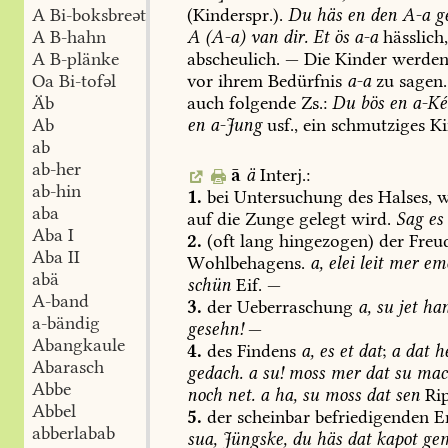
(Kinderspr.).
Du
häs
en
den
A-a
ge
A Bi-boksbreət
A
(A-a)
van
dir.
Et
ös
a-a
hässlich
A B-hahn
abscheulich.
—
Die
Kinder
werde
A B-plänke
vor
ihrem
Bedürfnis
a-a
zu
sagen.
Oa Bi-tofəl
auch
folgende
Zs.:
Du
bös
en
a-Ké
Äb
en
a-Jung
usf.,
ein
schmutziges
Ki
Ab
ab
ab-her
ā
ä
Interj.:
ab-hin
1.
bei
Untersuchung
des
Halses,
w
aba
auf
die
Zunge
gelegt
wird.
Sag
es
Aba I
2.
(oft
lang
hingezogen)
der
Freud
Aba II
Wohlbehagens.
a,
elei
leit
mer
em
abä
schün
Eif.
—
A-band
3.
der
Ueberraschung
a,
su
jet
ha
a-bändig
gesehn!
—
Abangkaule
4.
des
Findens
a,
es
et
dat
;
a
dat
h
Abarasch
gedach.
a
su!
moss
mer
dat
su
mac
Abbe
noch
net.
a
ha,
su
moss
dat
sen
Rip
Abbel
5.
der
scheinbar
befriedigenden
En
abberlabab
sua,
Jüngske,
du
häs
dat
kapot
ge