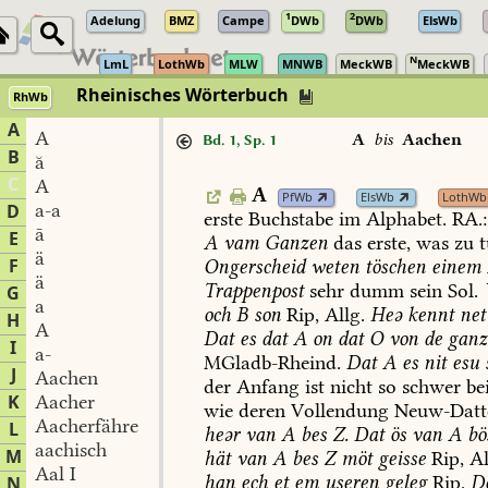
1
2
Adelung
BMZ
Campe
DWb
DWb
ElsWb
N
LmL
LothWb
MLW
MNWB
MeckWB
MeckWB
Rheinisches Wörterbuch
RhWb
A
A
A
bis
Aachen
Bd. 1, Sp. 1
B
ă
C
A
A
PfWb
ElsWb
LothWb
a-a
D
erste
Buchstabe
im
Alphabet.
RA.:
ā
E
A
vam
Ganzen
das
erste,
was
zu
t
ä
F
Ongerscheid
weten
töschen
einem
ä
Trappenpost
sehr
dumm
sein
Sol
.
G
a
och
B
son
Rip,
Allg.
Heə
kennt
net
H
A
Dat
es
dat
A
on
dat
O
von
de
ganz
I
a-
MGladb-Rheind
.
Dat
A
es
nit
esu
J
Aachen
der
Anfang
ist
nicht
so
schwer
be
K
Aacher
wie
deren
Vollendung
Neuw-Datt
Aacherfähre
L
heər
van
A
bes
Z.
Dat
ös
van
A
bö
aachisch
M
hät
van
A
bes
Z
möt
geisse
Rip,
Al
Aal I
han
ech
et
em
useren
geleg
Rip.
D
N