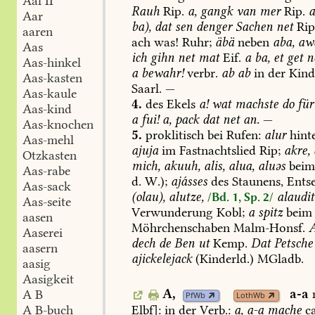
Aal II
Rauh
Rip.
a,
gangk
van
mer
Rip.
Aar
ba),
dat
sen
denger
Sachen
net
Rip
aaren
ach
was!
Ruhr;
äbä
neben
aba,
aw
Aas
ich
gihn
net
mat
Eif.
a
ba,
et
get
ne
Aas-hinkel
a
bewahr!
verbr.
ab
ab
in
der
Kind
Aas-kasten
Saarl
.
—
Aas-kaule
4.
des
Ekels
a!
wat
machste
do
für
Aas-kind
a
fui!
a,
pack
dat
net
an.
—
Aas-knochen
5.
proklitisch
bei
Rufen:
alur
hint
Aas-mehl
ajuja
im
Fastnachtslied
Rip;
akre,
Otzkasten
mich,
akuuh,
alis,
alua,
aluəs
bei
Aas-rabe
d.
W.);
ajásses
des
Staunens,
Entse
Aas-sack
(olau),
alutze,
alaudit
/Bd. 1, Sp. 2/
Aas-seite
Verwunderung
Kobl
;
a
spitz
beim
aasen
Möhrchenschaben
Malm-Honsf
.
A
Aaserei
dech
de
Ben
ut
Kemp
.
Dat
Petsche
aasern
ajickelejack
(Kinderld.)
MGladb
.
aasig
Aasigkeit
A,
a-a
A B
PfWb
LothWb
Elbf
]:
in
der
Verb.:
a,
a-a
mache
ca
A B-buch