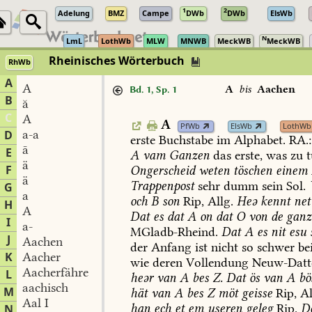
1
2
Adelung
BMZ
Campe
DWb
DWb
ElsWb
N
LmL
LothWb
MLW
MNWB
MeckWB
MeckWB
Rheinisches Wörterbuch
RhWb
A
A
A
bis
Aachen
Bd. 1, Sp. 1
B
ă
C
A
A
PfWb
ElsWb
LothWb
a-a
D
erste
Buchstabe
im
Alphabet.
RA.:
ā
E
A
vam
Ganzen
das
erste,
was
zu
t
ä
F
Ongerscheid
weten
töschen
einem
ä
Trappenpost
sehr
dumm
sein
Sol
.
G
a
och
B
son
Rip,
Allg.
Heə
kennt
net
H
A
Dat
es
dat
A
on
dat
O
von
de
ganz
I
a-
MGladb-Rheind
.
Dat
A
es
nit
esu
J
Aachen
der
Anfang
ist
nicht
so
schwer
be
K
Aacher
wie
deren
Vollendung
Neuw-Datt
Aacherfähre
L
heər
van
A
bes
Z.
Dat
ös
van
A
bö
aachisch
M
hät
van
A
bes
Z
möt
geisse
Rip,
Al
Aal I
han
ech
et
em
useren
geleg
Rip.
D
N