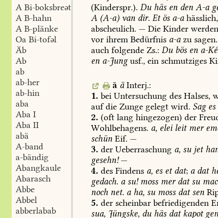
(Kinderspr.).
Du
häs
en
den
A-a
ge
A Bi-boksbreət
A
(A-a)
van
dir.
Et
ös
a-a
hässlich
A B-hahn
abscheulich.
—
Die
Kinder
werde
A B-plänke
vor
ihrem
Bedürfnis
a-a
zu
sagen.
Oa Bi-tofəl
auch
folgende
Zs.:
Du
bös
en
a-Ké
Äb
en
a-Jung
usf.,
ein
schmutziges
Ki
Ab
ab
ab-her
ā
ä
Interj.:
ab-hin
1.
bei
Untersuchung
des
Halses,
w
aba
auf
die
Zunge
gelegt
wird.
Sag
es
Aba I
2.
(oft
lang
hingezogen)
der
Freud
Aba II
Wohlbehagens.
a,
elei
leit
mer
em
abä
schün
Eif.
—
A-band
3.
der
Ueberraschung
a,
su
jet
ha
a-bändig
gesehn!
—
Abangkaule
4.
des
Findens
a,
es
et
dat
;
a
dat
h
Abarasch
gedach.
a
su!
moss
mer
dat
su
mac
Abbe
noch
net.
a
ha,
su
moss
dat
sen
Rip
Abbel
5.
der
scheinbar
befriedigenden
En
abberlabab
sua,
Jüngske,
du
häs
dat
kapot
ge