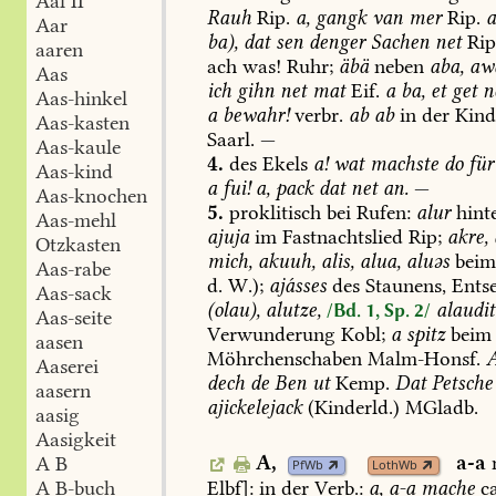
Aal II
Rauh
Rip.
a,
gangk
van
mer
Rip.
Aar
ba),
dat
sen
denger
Sachen
net
Rip
aaren
ach
was!
Ruhr;
äbä
neben
aba,
aw
Aas
ich
gihn
net
mat
Eif.
a
ba,
et
get
ne
Aas-hinkel
a
bewahr!
verbr.
ab
ab
in
der
Kind
Aas-kasten
Saarl
.
—
Aas-kaule
4.
des
Ekels
a!
wat
machste
do
für
Aas-kind
a
fui!
a,
pack
dat
net
an.
—
Aas-knochen
5.
proklitisch
bei
Rufen:
alur
hint
Aas-mehl
ajuja
im
Fastnachtslied
Rip;
akre,
Otzkasten
mich,
akuuh,
alis,
alua,
aluəs
bei
Aas-rabe
d.
W.);
ajásses
des
Staunens,
Entse
Aas-sack
(olau),
alutze,
alaudit
/Bd. 1, Sp. 2/
Aas-seite
Verwunderung
Kobl
;
a
spitz
beim
aasen
Möhrchenschaben
Malm-Honsf
.
A
Aaserei
dech
de
Ben
ut
Kemp
.
Dat
Petsche
aasern
ajickelejack
(Kinderld.)
MGladb
.
aasig
Aasigkeit
A,
a-a
A B
PfWb
LothWb
Elbf
]:
in
der
Verb.:
a,
a-a
mache
ca
A B-buch