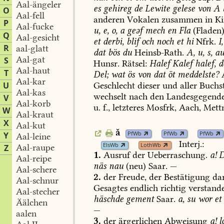
Aal-ängeler
es
gehireg
de
Lewite
gelese
von
A
O
Aal-fell
anderen
Vokalen
zusammen
in
Ki
P
Aal-fucke
u,
e,
o,
a
geəf
mech
en
Fla
(Fladen)
Q
Aal-gesicht
et
derbi,
blif
och
noch
et
hi
Nfrk.
I,
R
aal-glatt
dat
bös
du
Heinsb-Rath
.
A,
u,
s,
au
Aal-gat
S
Hunsr.
Rätsel:
Halef
Kalef
halef,
d
Aal-haut
T
Del;
wat
ös
von
dat
öt
meddelste?
A
Aal-kar
U
Geschlecht
dieser
und
aller
Buchs
Aal-kas
wechselt
nach
den
Landesgegend
V
Aal-korb
u.
f.,
letzteres
Mosfrk,
Aach
,
Mett
W
Aal-kraut
X
Aal-kut
ă
PfWb
PfWb
PfWb
Y
Aal-leine
Interj.:
ElsWb
LothWb
Aal-raupe
Z
1.
Ausruf
der
Ueberraschung.
a!
D
Aal-reipe
näs
nau
(neu)
Saar.
—
Aal-schere
2.
der
Freude,
der
Bestätigung
dar
Aal-schnur
Gesagtes
endlich
richtig
verstand
Aal-stecher
häschde
gement
Saar.
a,
su
wor
et
Äälchen
—
aalen
3.
der
ärgerlichen
Abweisung
a!
l