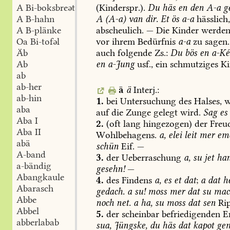
(Kinderspr.).
Du
häs
en
den
A-a
ge
A Bi-boksbreət
A
(A-a)
van
dir.
Et
ös
a-a
hässlich
A B-hahn
abscheulich.
—
Die
Kinder
werde
A B-plänke
vor
ihrem
Bedürfnis
a-a
zu
sagen.
Oa Bi-tofəl
auch
folgende
Zs.:
Du
bös
en
a-Ké
Äb
en
a-Jung
usf.,
ein
schmutziges
Ki
Ab
ab
ab-her
ā
ä
Interj.:
ab-hin
1.
bei
Untersuchung
des
Halses,
w
aba
auf
die
Zunge
gelegt
wird.
Sag
es
Aba I
2.
(oft
lang
hingezogen)
der
Freud
Aba II
Wohlbehagens.
a,
elei
leit
mer
em
abä
schün
Eif.
—
A-band
3.
der
Ueberraschung
a,
su
jet
ha
a-bändig
gesehn!
—
Abangkaule
4.
des
Findens
a,
es
et
dat
;
a
dat
h
Abarasch
gedach.
a
su!
moss
mer
dat
su
mac
Abbe
noch
net.
a
ha,
su
moss
dat
sen
Rip
Abbel
5.
der
scheinbar
befriedigenden
En
abberlabab
sua,
Jüngske,
du
häs
dat
kapot
ge