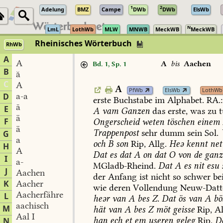
1
2
Adelung
BMZ
Campe
DWb
DWb
ElsWb
N
LmL
LothWb
MLW
MNWB
MeckWB
MeckWB
Rheinisches Wörterbuch
RhWb
A
A
A
bis
Aachen
Bd. 1, Sp. 1
B
ă
C
A
A
PfWb
ElsWb
LothWb
a-a
D
erste
Buchstabe
im
Alphabet.
RA.:
ā
E
A
vam
Ganzen
das
erste,
was
zu
t
ä
F
Ongerscheid
weten
töschen
einem
ä
Trappenpost
sehr
dumm
sein
Sol
.
G
a
och
B
son
Rip,
Allg.
Heə
kennt
net
H
A
Dat
es
dat
A
on
dat
O
von
de
ganz
I
a-
MGladb-Rheind
.
Dat
A
es
nit
esu
J
Aachen
der
Anfang
ist
nicht
so
schwer
be
K
Aacher
wie
deren
Vollendung
Neuw-Datt
Aacherfähre
L
heər
van
A
bes
Z.
Dat
ös
van
A
bö
aachisch
M
hät
van
A
bes
Z
möt
geisse
Rip,
Al
Aal I
han
ech
et
em
useren
geleg
Rip.
D
N