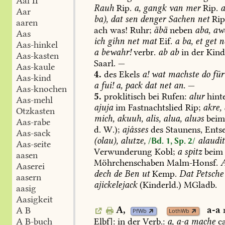
Aal II
Rauh
Rip.
a,
gangk
van
mer
Rip.
Aar
ba),
dat
sen
denger
Sachen
net
Rip
aaren
ach
was!
Ruhr;
äbä
neben
aba,
aw
Aas
ich
gihn
net
mat
Eif.
a
ba,
et
get
ne
Aas-hinkel
a
bewahr!
verbr.
ab
ab
in
der
Kind
Aas-kasten
Saarl
.
—
Aas-kaule
4.
des
Ekels
a!
wat
machste
do
für
Aas-kind
a
fui!
a,
pack
dat
net
an.
—
Aas-knochen
5.
proklitisch
bei
Rufen:
alur
hint
Aas-mehl
ajuja
im
Fastnachtslied
Rip;
akre,
Otzkasten
mich,
akuuh,
alis,
alua,
aluəs
bei
Aas-rabe
d.
W.);
ajásses
des
Staunens,
Entse
Aas-sack
(olau),
alutze,
alaudit
/Bd. 1, Sp. 2/
Aas-seite
Verwunderung
Kobl
;
a
spitz
beim
aasen
Möhrchenschaben
Malm-Honsf
.
A
Aaserei
dech
de
Ben
ut
Kemp
.
Dat
Petsche
aasern
ajickelejack
(Kinderld.)
MGladb
.
aasig
Aasigkeit
A,
a-a
A B
PfWb
LothWb
Elbf
]:
in
der
Verb.:
a,
a-a
mache
ca
A B-buch