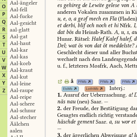
Aal-ängeler
es
gehireg
de
Lewite
gelese
von
A
O
Aal-fell
anderen
Vokalen
zusammen
in
Ki
P
Aal-fucke
u,
e,
o,
a
geəf
mech
en
Fla
(Fladen)
Q
Aal-gesicht
et
derbi,
blif
och
noch
et
hi
Nfrk.
I,
R
aal-glatt
dat
bös
du
Heinsb-Rath
.
A,
u,
s,
au
Aal-gat
S
Hunsr.
Rätsel:
Halef
Kalef
halef,
d
Aal-haut
T
Del;
wat
ös
von
dat
öt
meddelste?
A
Aal-kar
U
Geschlecht
dieser
und
aller
Buchs
Aal-kas
wechselt
nach
den
Landesgegend
V
Aal-korb
u.
f.,
letzteres
Mosfrk,
Aach
,
Mett
W
Aal-kraut
X
Aal-kut
ă
PfWb
PfWb
PfWb
Y
Aal-leine
Interj.:
ElsWb
LothWb
Aal-raupe
Z
1.
Ausruf
der
Ueberraschung.
a!
D
Aal-reipe
näs
nau
(neu)
Saar.
—
Aal-schere
2.
der
Freude,
der
Bestätigung
dar
Aal-schnur
Gesagtes
endlich
richtig
verstand
Aal-stecher
häschde
gement
Saar.
a,
su
wor
et
Äälchen
—
aalen
3.
der
ärgerlichen
Abweisung
a!
l