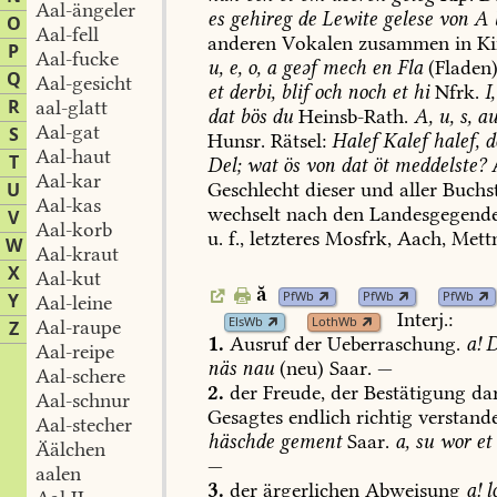
Aal-ängeler
es
gehireg
de
Lewite
gelese
von
A
O
Aal-fell
anderen
Vokalen
zusammen
in
Ki
P
Aal-fucke
u,
e,
o,
a
geəf
mech
en
Fla
(Fladen)
Q
Aal-gesicht
et
derbi,
blif
och
noch
et
hi
Nfrk.
I,
R
aal-glatt
dat
bös
du
Heinsb-Rath
.
A,
u,
s,
au
Aal-gat
S
Hunsr.
Rätsel:
Halef
Kalef
halef,
d
Aal-haut
T
Del;
wat
ös
von
dat
öt
meddelste?
A
Aal-kar
U
Geschlecht
dieser
und
aller
Buchs
Aal-kas
wechselt
nach
den
Landesgegend
V
Aal-korb
u.
f.,
letzteres
Mosfrk,
Aach
,
Mett
W
Aal-kraut
X
Aal-kut
ă
PfWb
PfWb
PfWb
Y
Aal-leine
Interj.:
ElsWb
LothWb
Aal-raupe
Z
1.
Ausruf
der
Ueberraschung.
a!
D
Aal-reipe
näs
nau
(neu)
Saar.
—
Aal-schere
2.
der
Freude,
der
Bestätigung
dar
Aal-schnur
Gesagtes
endlich
richtig
verstand
Aal-stecher
häschde
gement
Saar.
a,
su
wor
et
Äälchen
—
aalen
3.
der
ärgerlichen
Abweisung
a!
l