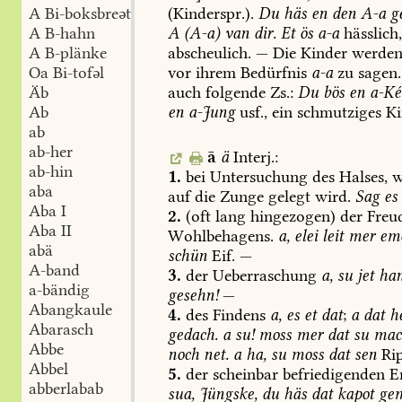
(Kinderspr.).
Du
häs
en
den
A-a
ge
A Bi-boksbreət
A
(A-a)
van
dir.
Et
ös
a-a
hässlich
A B-hahn
abscheulich.
—
Die
Kinder
werde
A B-plänke
vor
ihrem
Bedürfnis
a-a
zu
sagen.
Oa Bi-tofəl
auch
folgende
Zs.:
Du
bös
en
a-Ké
Äb
en
a-Jung
usf.,
ein
schmutziges
Ki
Ab
ab
ab-her
ā
ä
Interj.:
ab-hin
1.
bei
Untersuchung
des
Halses,
w
aba
auf
die
Zunge
gelegt
wird.
Sag
es
Aba I
2.
(oft
lang
hingezogen)
der
Freud
Aba II
Wohlbehagens.
a,
elei
leit
mer
em
abä
schün
Eif.
—
A-band
3.
der
Ueberraschung
a,
su
jet
ha
a-bändig
gesehn!
—
Abangkaule
4.
des
Findens
a,
es
et
dat
;
a
dat
h
Abarasch
gedach.
a
su!
moss
mer
dat
su
mac
Abbe
noch
net.
a
ha,
su
moss
dat
sen
Rip
Abbel
5.
der
scheinbar
befriedigenden
En
abberlabab
sua,
Jüngske,
du
häs
dat
kapot
ge