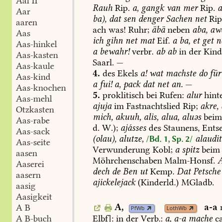
Aal II
Rauh
Rip.
a,
gangk
van
mer
Rip.
Aar
ba),
dat
sen
denger
Sachen
net
Rip
aaren
ach
was!
Ruhr;
äbä
neben
aba,
aw
Aas
ich
gihn
net
mat
Eif.
a
ba,
et
get
ne
Aas-hinkel
a
bewahr!
verbr.
ab
ab
in
der
Kind
Aas-kasten
Saarl
.
—
Aas-kaule
4.
des
Ekels
a!
wat
machste
do
für
Aas-kind
a
fui!
a,
pack
dat
net
an.
—
Aas-knochen
5.
proklitisch
bei
Rufen:
alur
hint
Aas-mehl
ajuja
im
Fastnachtslied
Rip;
akre,
Otzkasten
mich,
akuuh,
alis,
alua,
aluəs
bei
Aas-rabe
d.
W.);
ajásses
des
Staunens,
Entse
Aas-sack
(olau),
alutze,
alaudit
/Bd. 1, Sp. 2/
Aas-seite
Verwunderung
Kobl
;
a
spitz
beim
aasen
Möhrchenschaben
Malm-Honsf
.
A
Aaserei
dech
de
Ben
ut
Kemp
.
Dat
Petsche
aasern
ajickelejack
(Kinderld.)
MGladb
.
aasig
Aasigkeit
A,
a-a
A B
PfWb
LothWb
Elbf
]:
in
der
Verb.:
a,
a-a
mache
ca
A B-buch