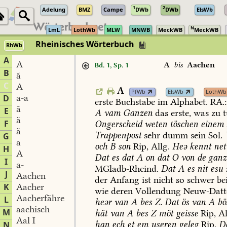
1
2
Adelung
BMZ
Campe
DWb
DWb
ElsWb
N
LmL
LothWb
MLW
MNWB
MeckWB
MeckWB
Rheinisches Wörterbuch
RhWb
A
A
A
bis
Aachen
Bd. 1, Sp. 1
B
ă
C
A
A
PfWb
ElsWb
LothWb
a-a
D
erste
Buchstabe
im
Alphabet.
RA.:
ā
E
A
vam
Ganzen
das
erste,
was
zu
t
ä
F
Ongerscheid
weten
töschen
einem
ä
Trappenpost
sehr
dumm
sein
Sol
.
G
a
och
B
son
Rip,
Allg.
Heə
kennt
net
H
A
Dat
es
dat
A
on
dat
O
von
de
ganz
I
a-
MGladb-Rheind
.
Dat
A
es
nit
esu
J
Aachen
der
Anfang
ist
nicht
so
schwer
be
K
Aacher
wie
deren
Vollendung
Neuw-Datt
Aacherfähre
L
heər
van
A
bes
Z.
Dat
ös
van
A
bö
aachisch
M
hät
van
A
bes
Z
möt
geisse
Rip,
Al
Aal I
han
ech
et
em
useren
geleg
Rip.
D
N