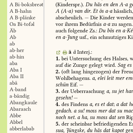
(Kinderspr.).
Du
häs
en
den
A-a
ge
A Bi-boksbreət
A
(A-a)
van
dir.
Et
ös
a-a
hässlich
A B-hahn
abscheulich.
—
Die
Kinder
werde
A B-plänke
vor
ihrem
Bedürfnis
a-a
zu
sagen.
Oa Bi-tofəl
auch
folgende
Zs.:
Du
bös
en
a-Ké
Äb
en
a-Jung
usf.,
ein
schmutziges
Ki
Ab
ab
ab-her
ā
ä
Interj.:
ab-hin
1.
bei
Untersuchung
des
Halses,
w
aba
auf
die
Zunge
gelegt
wird.
Sag
es
Aba I
2.
(oft
lang
hingezogen)
der
Freud
Aba II
Wohlbehagens.
a,
elei
leit
mer
em
abä
schün
Eif.
—
A-band
3.
der
Ueberraschung
a,
su
jet
ha
a-bändig
gesehn!
—
Abangkaule
4.
des
Findens
a,
es
et
dat
;
a
dat
h
Abarasch
gedach.
a
su!
moss
mer
dat
su
mac
Abbe
noch
net.
a
ha,
su
moss
dat
sen
Rip
Abbel
5.
der
scheinbar
befriedigenden
En
abberlabab
sua,
Jüngske,
du
häs
dat
kapot
ge