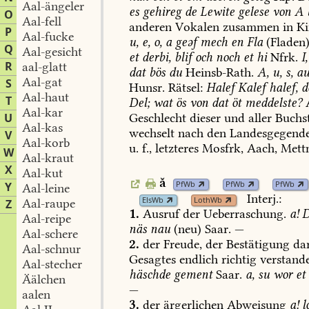
Aal-ängeler
es
gehireg
de
Lewite
gelese
von
A
O
Aal-fell
anderen
Vokalen
zusammen
in
Ki
P
Aal-fucke
u,
e,
o,
a
geəf
mech
en
Fla
(Fladen)
Q
Aal-gesicht
et
derbi,
blif
och
noch
et
hi
Nfrk.
I,
R
aal-glatt
dat
bös
du
Heinsb-Rath
.
A,
u,
s,
au
Aal-gat
S
Hunsr.
Rätsel:
Halef
Kalef
halef,
d
Aal-haut
T
Del;
wat
ös
von
dat
öt
meddelste?
A
Aal-kar
U
Geschlecht
dieser
und
aller
Buchs
Aal-kas
wechselt
nach
den
Landesgegend
V
Aal-korb
u.
f.,
letzteres
Mosfrk,
Aach
,
Mett
W
Aal-kraut
X
Aal-kut
ă
PfWb
PfWb
PfWb
Y
Aal-leine
Interj.:
ElsWb
LothWb
Aal-raupe
Z
1.
Ausruf
der
Ueberraschung.
a!
D
Aal-reipe
näs
nau
(neu)
Saar.
—
Aal-schere
2.
der
Freude,
der
Bestätigung
dar
Aal-schnur
Gesagtes
endlich
richtig
verstand
Aal-stecher
häschde
gement
Saar.
a,
su
wor
et
Äälchen
—
aalen
3.
der
ärgerlichen
Abweisung
a!
l