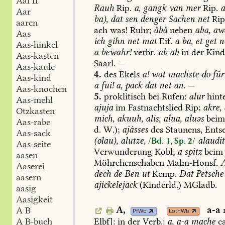
Aal II
Rauh
Rip.
a,
gangk
van
mer
Rip.
Aar
ba),
dat
sen
denger
Sachen
net
Rip
aaren
ach
was!
Ruhr;
äbä
neben
aba,
aw
Aas
ich
gihn
net
mat
Eif.
a
ba,
et
get
ne
Aas-hinkel
a
bewahr!
verbr.
ab
ab
in
der
Kind
Aas-kasten
Saarl
.
—
Aas-kaule
4.
des
Ekels
a!
wat
machste
do
für
Aas-kind
a
fui!
a,
pack
dat
net
an.
—
Aas-knochen
5.
proklitisch
bei
Rufen:
alur
hint
Aas-mehl
ajuja
im
Fastnachtslied
Rip;
akre,
Otzkasten
mich,
akuuh,
alis,
alua,
aluəs
bei
Aas-rabe
d.
W.);
ajásses
des
Staunens,
Entse
Aas-sack
(olau),
alutze,
alaudit
/Bd. 1, Sp. 2/
Aas-seite
Verwunderung
Kobl
;
a
spitz
beim
aasen
Möhrchenschaben
Malm-Honsf
.
A
Aaserei
dech
de
Ben
ut
Kemp
.
Dat
Petsche
aasern
ajickelejack
(Kinderld.)
MGladb
.
aasig
Aasigkeit
A,
a-a
A B
PfWb
LothWb
Elbf
]:
in
der
Verb.:
a,
a-a
mache
ca
A B-buch