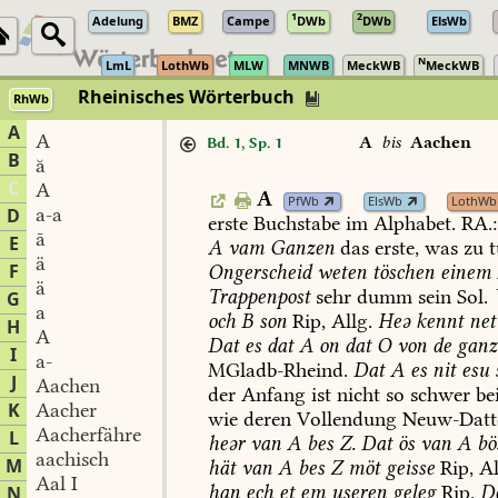
1
2
Adelung
BMZ
Campe
DWb
DWb
ElsWb
N
LmL
LothWb
MLW
MNWB
MeckWB
MeckWB
Rheinisches Wörterbuch
RhWb
A
A
A
bis
Aachen
Bd. 1, Sp. 1
B
ă
C
A
A
PfWb
ElsWb
LothWb
a-a
D
erste
Buchstabe
im
Alphabet.
RA.:
ā
E
A
vam
Ganzen
das
erste,
was
zu
t
ä
F
Ongerscheid
weten
töschen
einem
ä
Trappenpost
sehr
dumm
sein
Sol
.
G
a
och
B
son
Rip,
Allg.
Heə
kennt
net
H
A
Dat
es
dat
A
on
dat
O
von
de
ganz
I
a-
MGladb-Rheind
.
Dat
A
es
nit
esu
J
Aachen
der
Anfang
ist
nicht
so
schwer
be
K
Aacher
wie
deren
Vollendung
Neuw-Datt
Aacherfähre
L
heər
van
A
bes
Z.
Dat
ös
van
A
bö
aachisch
M
hät
van
A
bes
Z
möt
geisse
Rip,
Al
Aal I
han
ech
et
em
useren
geleg
Rip.
D
N