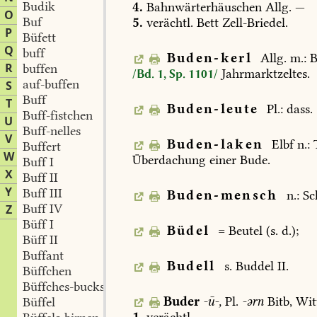
Budik
4.
Bahnwärterhäuschen
Allg.
—
O
Buf
5.
verächtl.
Bett
Zell-Briedel
.
P
Büfett
Q
buff
Buden-kerl
Allg.
m.:
B
R
buffen
Jahrmarktzeltes.
/Bd. 1, Sp. 1101/
auf-buffen
S
Buff
T
Buden-leute
Pl.:
dass.
Buff-fistchen
U
Buff-nelles
V
Buden-laken
Elbf
n.:
Buffert
W
Überdachung
einer
Bude.
Buff I
X
Buff II
Y
Buff III
Buden-mensch
n.:
Sc
Buff IV
Z
Büff I
Büdel
=
Beutel
(s.
d.);
Büff II
Buffant
Budell
s.
Buddel
II.
Büffchen
Büffches-buckse
Buder
-ū-,
Pl.
-ərn
Bitb
,
Wit
Büffel