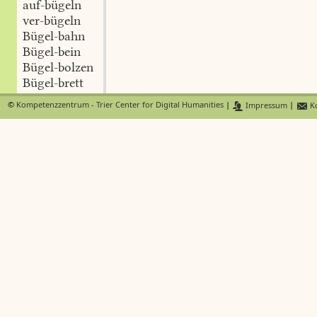
auf-bügeln
ver-bügeln
Bügel-bahn
Bügel-bein
Bügel-bolzen
Bügel-brett
Bügel-decke
©
Kompetenzzentrum - Trier Center for Digital Humanities
|
Impressum
|
Ko
Bügel-eisen
Bügel-frau
Bügel-fuss
Bügel-griff
Bügel-karre
Bügel-kissen
Bügel-mädchen
Bügel-netz
Bügel-ring
Bügel-säge
Bügel-schacht
Bügel-sense
Bügel-stahl
Bügel-stock