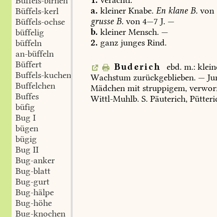
1.
verächtl.
Büffels-birnen
a.
kleiner
Knabe.
En
klane
B.
von
Büffels-kerl
grusse
B.
von
4—7
J.
—
Büffels-ochse
b.
kleiner
Mensch.
—
büffelig
2.
ganz
junges
Rind.
büffeln
an-büffeln
Büffert
Buderich
ebd.
m.:
klein
Buffels-kuchen
Wachstum
zurückgeblieben.
—
Ju
Buffelchen
Mädchen
mit
struppigem,
verwor
Buffes
Wittl-Muhlb
.
S.
Päuterich,
Pütteri
büfig
Bug I
bügen
bügig
Bug II
Bug-anker
Bug-blatt
Bug-gurt
Bug-hälpe
Bug-höhe
Bug-knochen