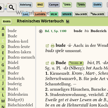
1
2
Adelung
BMZ
Campe
DWb
DWb
ElsWb
N
LmL
LothWb
MLW
MNWB
MeckWB
MeckWB
Rheinisches Wörterbuch
RhWb
A
bude
bude
bis
Buderich
Bd. 1, Sp. 1100
B
Bude
C
Buden-kerl
bude
-ū-
Aach
:
in
der
Wend.
Buden-leute
D
budə
spele
umsonst.
Buden-laken
E
Buden-mensch
F
Büdel
Bude
bū:t,
Pl.
-də
N
RhWb
G
Budell
Sg.
u.
Pl.
-də
(NBerg);
bot
Aach-Me
H
Buder
1.
Kirmeszelt.
Krom-,
Mart-,
Sches
I
Buderich
Selterschwasserb.,
B.
für
jede
Art
J
buderig
Schaustellung.
—
K
Budri
2.
armseliges
Häuschen,
Baracke
Büdesheim
3.
Studentenwohnung,
verächtl.
Z
L
Büdge(t)
Eweile
get
et
äwer
Lewen
on
de
B.
M
Bidschizeddel
be
en
on
de
Hehnerstall
kom
Koch
N