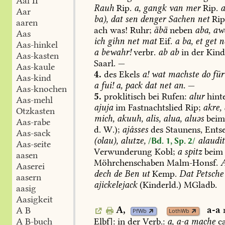
Aal II
Rauh
Rip.
a,
gangk
van
mer
Rip.
Aar
ba),
dat
sen
denger
Sachen
net
Rip
aaren
ach
was!
Ruhr;
äbä
neben
aba,
aw
Aas
ich
gihn
net
mat
Eif.
a
ba,
et
get
ne
Aas-hinkel
a
bewahr!
verbr.
ab
ab
in
der
Kind
Aas-kasten
Saarl
.
—
Aas-kaule
4.
des
Ekels
a!
wat
machste
do
für
Aas-kind
a
fui!
a,
pack
dat
net
an.
—
Aas-knochen
5.
proklitisch
bei
Rufen:
alur
hint
Aas-mehl
ajuja
im
Fastnachtslied
Rip;
akre,
Otzkasten
mich,
akuuh,
alis,
alua,
aluəs
bei
Aas-rabe
d.
W.);
ajásses
des
Staunens,
Entse
Aas-sack
(olau),
alutze,
alaudit
/Bd. 1, Sp. 2/
Aas-seite
Verwunderung
Kobl
;
a
spitz
beim
aasen
Möhrchenschaben
Malm-Honsf
.
A
Aaserei
dech
de
Ben
ut
Kemp
.
Dat
Petsche
aasern
ajickelejack
(Kinderld.)
MGladb
.
aasig
Aasigkeit
A,
a-a
A B
PfWb
LothWb
Elbf
]:
in
der
Verb.:
a,
a-a
mache
ca
A B-buch