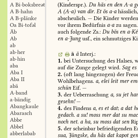
(Kinderspr.).
Du
häs
en
den
A-a
ge
A Bi-boksbreət
A
(A-a)
van
dir.
Et
ös
a-a
hässlich
A B-hahn
abscheulich.
—
Die
Kinder
werde
A B-plänke
vor
ihrem
Bedürfnis
a-a
zu
sagen.
Oa Bi-tofəl
auch
folgende
Zs.:
Du
bös
en
a-Ké
Äb
en
a-Jung
usf.,
ein
schmutziges
Ki
Ab
ab
ab-her
ā
ä
Interj.:
ab-hin
1.
bei
Untersuchung
des
Halses,
w
aba
auf
die
Zunge
gelegt
wird.
Sag
es
Aba I
2.
(oft
lang
hingezogen)
der
Freud
Aba II
Wohlbehagens.
a,
elei
leit
mer
em
abä
schün
Eif.
—
A-band
3.
der
Ueberraschung
a,
su
jet
ha
a-bändig
gesehn!
—
Abangkaule
4.
des
Findens
a,
es
et
dat
;
a
dat
h
Abarasch
gedach.
a
su!
moss
mer
dat
su
mac
Abbe
noch
net.
a
ha,
su
moss
dat
sen
Rip
Abbel
5.
der
scheinbar
befriedigenden
En
abberlabab
sua,
Jüngske,
du
häs
dat
kapot
ge