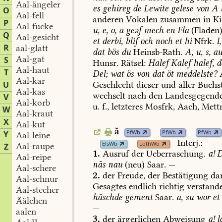
Aal-ängeler
es
gehireg
de
Lewite
gelese
von
A
O
Aal-fell
anderen
Vokalen
zusammen
in
Ki
P
Aal-fucke
u,
e,
o,
a
geəf
mech
en
Fla
(Fladen)
Q
Aal-gesicht
et
derbi,
blif
och
noch
et
hi
Nfrk.
I,
R
aal-glatt
dat
bös
du
Heinsb-Rath
.
A,
u,
s,
au
Aal-gat
S
Hunsr.
Rätsel:
Halef
Kalef
halef,
d
Aal-haut
T
Del;
wat
ös
von
dat
öt
meddelste?
A
Aal-kar
U
Geschlecht
dieser
und
aller
Buchs
Aal-kas
wechselt
nach
den
Landesgegend
V
Aal-korb
u.
f.,
letzteres
Mosfrk,
Aach
,
Mett
W
Aal-kraut
X
Aal-kut
ă
PfWb
PfWb
PfWb
Y
Aal-leine
Interj.:
ElsWb
LothWb
Aal-raupe
Z
1.
Ausruf
der
Ueberraschung.
a!
D
Aal-reipe
näs
nau
(neu)
Saar.
—
Aal-schere
2.
der
Freude,
der
Bestätigung
dar
Aal-schnur
Gesagtes
endlich
richtig
verstand
Aal-stecher
häschde
gement
Saar.
a,
su
wor
et
Äälchen
—
aalen
3.
der
ärgerlichen
Abweisung
a!
l