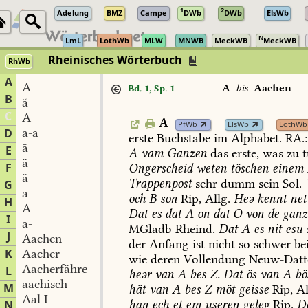
1
2
Adelung
BMZ
Campe
DWb
DWb
ElsWb
N
LmL
LothWb
MLW
MNWB
MeckWB
MeckWB
Rheinisches Wörterbuch
RhWb
A
A
A
bis
Aachen
Bd. 1, Sp. 1
B
ă
C
A
A
PfWb
ElsWb
LothWb
a-a
D
erste
Buchstabe
im
Alphabet.
RA.:
ā
E
A
vam
Ganzen
das
erste,
was
zu
t
ä
F
Ongerscheid
weten
töschen
einem
ä
Trappenpost
sehr
dumm
sein
Sol
.
G
a
och
B
son
Rip,
Allg.
Heə
kennt
net
H
A
Dat
es
dat
A
on
dat
O
von
de
ganz
I
a-
MGladb-Rheind
.
Dat
A
es
nit
esu
J
Aachen
der
Anfang
ist
nicht
so
schwer
be
K
Aacher
wie
deren
Vollendung
Neuw-Datt
Aacherfähre
L
heər
van
A
bes
Z.
Dat
ös
van
A
bö
aachisch
M
hät
van
A
bes
Z
möt
geisse
Rip,
Al
Aal I
han
ech
et
em
useren
geleg
Rip.
D
N