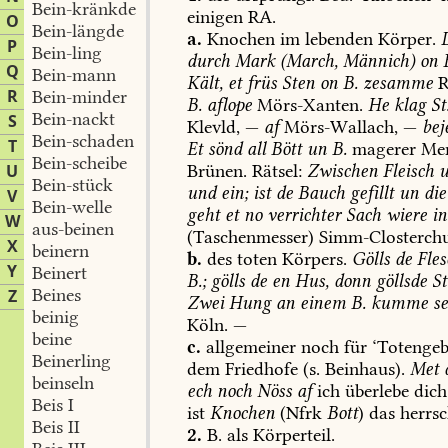
Bein-kränkde
einigen
RA.
O
Bein-längde
a.
Knochen
im
lebenden
Körper.
P
Bein-ling
durch
Mark
(March,
Männich)
on
Q
Bein-mann
Kält,
et
früs
Sten
on
B.
zesamme
R
R
Bein-minder
B.
aflope
Mörs-Xanten
.
He
klag
St
Bein-nackt
S
Klevld,
—
af
Mörs-Wallach
,
—
bej
Bein-schaden
T
Et
sönd
all
Bött
un
B.
magerer
Me
Bein-scheibe
U
Brünen
.
Rätsel:
Zwischen
Fleisch
u
Bein-stück
und
ein;
ist
de
Bauch
gefillt
un
die
V
Bein-welle
geht
et
no
verrichter
Sach
wiere
in
W
aus-beinen
(Taschenmesser)
Simm-Closterc
X
beinern
b.
des
toten
Körpers.
Gölls
de
Fles
Y
Beinert
B.;
gölls
de
en
Hus,
donn
göllsde
St
Beines
Z
Zwei
Hung
an
einem
B.
kumme
se
beinig
Köln
.
—
beine
c.
allgemeiner
noch
für
‘Totengeb
Beinerling
dem
Friedhofe
(s.
Beinhaus).
Met
beinseln
ech
noch
Nöss
af
ich
überlebe
dich
Beis I
ist
Knochen
(Nfrk
Bott
)
das
herrsc
Beis II
2.
B.
als
Körperteil.