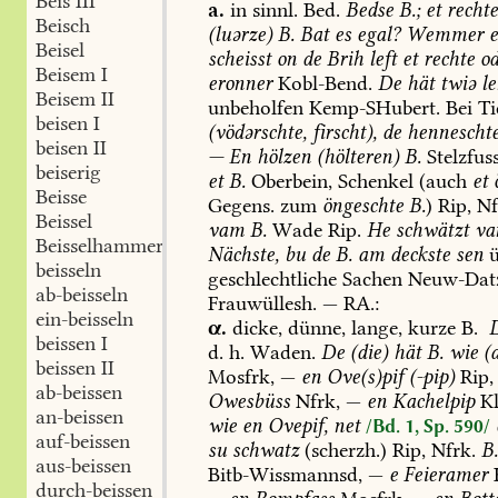
Beis III
a.
in
sinnl.
Bed.
Bedse
B.;
et
rechte
Beisch
(luərze)
B.
Bat
es
egal?
Wemmer
e
Beisel
scheisst
on
de
Brih
left
et
rechte
od
Beisem I
eronner
Kobl-Bend
.
De
hät
twiə
le
Beisem II
unbeholfen
Kemp-SHubert
.
Bei
Ti
beisen I
(vödərschte,
firscht),
de
hennescht
beisen II
—
En
hölzen
(hölteren)
B.
Stelzfuss
beiserig
et
B.
Oberbein,
Schenkel
(auch
et
ö
Beisse
Gegens.
zum
öngeschte
B.
)
Rip,
Nf
Beissel
vam
B.
Wade
Rip.
He
schwätzt
va
Beisselhammer
Nächste,
bu
de
B.
am
deckste
sen
ü
beisseln
geschlechtliche
Sachen
Neuw-Dat
ab-beisseln
Frauwüllesh
.
—
RA.:
ein-beisseln
α.
dicke,
dünne,
lange,
kurze
B.
beissen I
d.
h.
Waden.
De
(die)
hät
B.
wie
(a
beissen II
Mosfrk,
—
en
Ove(s)pif
(-pip)
Rip,
ab-beissen
Owesbüss
Nfrk,
—
en
Kachelpip
K
an-beissen
wie
en
Ovepif,
net
/Bd. 1, Sp. 590/
auf-beissen
su
schwatz
(scherzh.)
Rip,
Nfrk.
B
aus-beissen
Bitb-Wissmannsd
,
—
e
Feieramer
durch-beissen