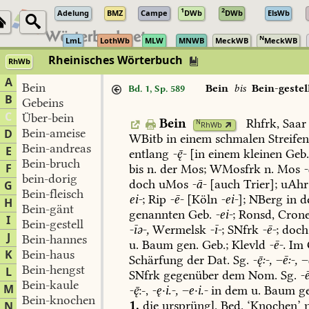
1
2
Adelung
BMZ
Campe
DWb
DWb
ElsWb
N
LmL
LothWb
MLW
MNWB
MeckWB
MeckWB
Rheinisches Wörterbuch
RhWb
A
Bein
Bein
bis
Bein-gestel
Bd. 1, Sp. 589
B
Gebeins
C
Über-bein
Bein
Rhfrk,
Saar
N
RhWb
Bein-ameise
D
WBitb
in
einem
schmalen
Streife
Bein-andreas
E
entlang
--
[in
einem
kleinen
Geb
Bein-bruch
F
bis
n.
der
Mos;
WMosfrk
n.
Mos
-
bein-dorig
doch
uMos
-ā-
[auch
Trier
];
uAhr
G
Bein-fleisch
ei-
;
Rip
-ē-
[
Köln
-ei-
];
NBerg
in
d
H
Bein-gänt
genannten
Geb.
-ei-
;
Ronsd,
Crone
I
Bein-gestell
-īə-,
Wermelsk
-ī-
;
SNfrk
-ē-
;
doch
J
Bein-hannes
u.
Baum
gen.
Geb.;
Klevld
-ē-.
Im
K
Bein-haus
Schärfung
der
Dat.
Sg.
-:-,
–ē:-,
–e
Bein-hengst
L
SNfrk
gegenüber
dem
Nom.
Sg.
-
Bein-kaule
M
-
:-,
-ę·i.-,
–e·i.-
in
dem
u.
Baum
ge
Bein-knochen
1.
die
ursprüngl.
Bed.
‘Knochen’
n
N