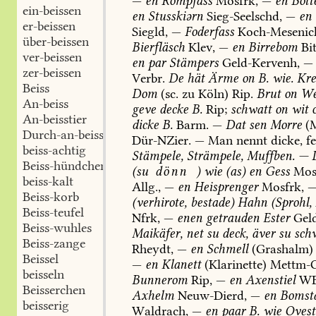
—
en
Rompfass
Mosfrk,
—
en
Bott
ein-beissen
en
Stusskiərn
Sieg-Seelschd
,
—
en
er-beissen
Siegld
,
—
Foderfass
Koch-Mesenic
über-beissen
Bierfläsch
Klev
,
—
en
Birrebom
Bi
ver-beissen
en
par
Stämpers
Geld-Kervenh
,
—
zer-beissen
Verbr.
De
hät
Ärme
on
B.
wie.
Kre
Beiss
Dom
(sc.
zu
Köln
)
Rip.
Brut
on
We
An-beiss
geve
decke
B.
Rip;
schwatt
on
wit
o
An-beisstier
dicke
B.
Barm
.
—
Dat
sen
Morre
(M
Durch-an-beisstier
Dür-NZier
.
—
Man
nennt
dicke,
fe
beiss-achtig
Stämpele,
Strämpele,
Muffben.
—
Beiss-hündchen
(su
dönn
)
wie
(as)
en
Gess
Mos
beiss-kalt
Allg.,
—
en
Heisprenger
Mosfrk,
Beiss-korb
(verhirote,
bestade)
Hahn
(Sprohl,
Beiss-teufel
Nfrk,
—
enen
getrauden
Ester
Gel
Beiss-wuhles
Maikäfer,
net
su
deck,
äver
su
sch
Beiss-zange
Rheydt
,
—
en
Schmell
(Grashalm)
Beissel
—
en
Klanett
(Klarinette)
Mettm-
beisseln
Bunnerom
Rip,
—
en
Axenstiel
WE
Beisserchen
Axhelm
Neuw-Dierd
,
—
en
Bomst
beisserig
Waldrach
,
—
en
paar
B.
wie
Ovest