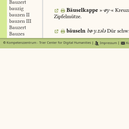
Bauzert
bauzig
Bäuselkappe
»
-øy-
«
Kreuz
bauzen II
Zipfelmütze.
bauzen III
Bauzert
bäuseln
bø·y.zələ
Dür
schw.
Bauzes
bav-
©
Kompetenzzentrum - Trier Center for Digital Humanities
|
Impressum
|
Ko
Bausen
bo·u.zə
Dür
m.:
Fehl
Bavegäng
Bavett
Bavian
Bavei
baw-
Bawelatsch
Bawelottchen
Bawolē
Bawer
bax-
bäzen
Bäz
Beat(us)
beben