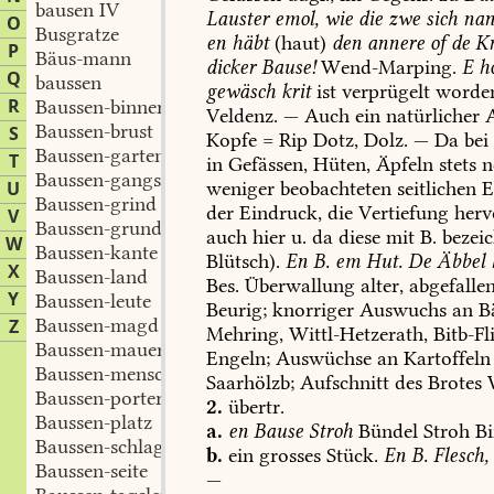
bausen IV
Lauster
emol,
wie
die
zwe
sich
nan
O
Busgratze
en
häbt
(haut)
den
annere
of
de
Kn
P
Bäus-mann
dicker
Bause!
Wend-Marping
.
E
h
Q
baussen
gewäsch
krit
ist
verprügelt
worde
R
Baussen-binner
Veldenz
.
—
Auch
ein
natürlicher
A
Baussen-brust
S
Kopfe
=
Rip
Dotz,
Dolz.
—
Da
bei
Baussen-garten
T
in
Gefässen,
Hüten,
Äpfeln
stets
n
Baussen-gangs
U
weniger
beobachteten
seitlichen
E
Baussen-grind
der
Eindruck,
die
Vertiefung
hervo
V
Baussen-grund
auch
hier
u.
da
diese
mit
B.
bezeic
W
Baussen-kante
Blütsch).
En
B.
em
Hut.
De
Äbbel
X
Baussen-land
Bes.
Überwallung
alter,
abgefalle
Y
Baussen-leute
Beurig
;
knorriger
Auswuchs
an
B
Baussen-magd
Z
Mehring
,
Wittl-Hetzerath
,
Bitb-Fl
Baussen-mauer
Engeln
;
Auswüchse
an
Kartoffeln
Baussen-menschen
Saarhölzb
;
Aufschnitt
des
Brotes
Baussen-porter
2.
übertr.
Baussen-platz
a.
en
Bause
Stroh
Bündel
Stroh
Bi
Baussen-schlag
b.
ein
grosses
Stück.
En
B.
Flesch,
Baussen-seite
—