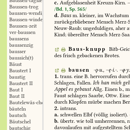
Baussen-tagsleute
c.
Aufgeblasenheit
Kreuzn-Kirn
.
Baussen-trog
/Bd. 1, Sp. 565/
baussen-wendig
d.
Baus
m.
kleiner,
im
Wachstum
Baussen-windel
zurückgebliebener
Mensch
Merz-
Baussen-zeit
Neuw-Raub
;
ungeduldiges,
aher
a
ver-baussen
Kind;
übereilter
Mensch
Merz-Saa
baussens
baussenzig
Baus-knupp
Bitb-Geic
bausser
des
frisch
gebackenen
Brotes.
baussich(t)
Bäust
bausen
-ǫ·u.,
–ę·i.-.
–·y.
Baustert I
1.
trans.
eine
B.
hervorrufen
durc
baustig
Schlagen,
Fallen.
Ich
han
mich
geb
Baustert II
Appel
es
gebaust
Allg.
Einen
b.,
mi
Baut I
Faust
schlagen
Saarbr
,
Ottw
.
Eine
Baut II
durch
Klopfen
mürbe
machen
Be
Bautelewäs-chen
2.
intrans.
bäuteln
a.
schwellen
Elbf
(völlig
isoliert).
bautsch
b.
übertr.
wie
toll
umherrennen,
r
Bäutschel
davonlaufen
mit
aufgestelltem
Sc
bautschig