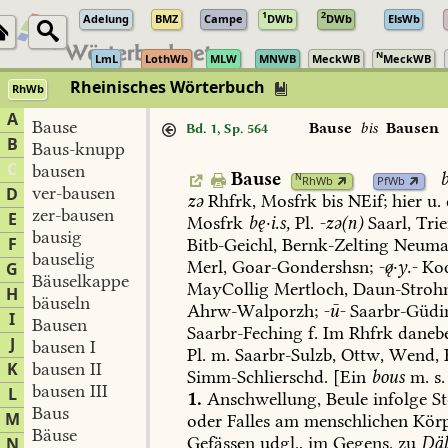
1
2
Adelung
BMZ
Campe
DWb
DWb
ElsWb
N
LmL
LothWb
MLW
MNWB
MeckWB
MeckWB
Rheinisches Wörterbuch
RhWb
A
Bause
Bause
bis
Bausen
Bd. 1, Sp. 564
B
Baus-knupp
C
bausen
Bause
b
N
RhWb
PfWb
ver-bausen
D
zə
Rhfrk,
Mosfrk
bis
NEif;
hier
u.
zer-bausen
E
Mosfrk
bę·i.s,
Pl.
-zə(n)
Saarl
,
Trie
bausig
F
Bitb-Geichl
,
Bernk-Zelting
Neum
bauselig
Merl
,
Goar-Gondershsn
;
-·y.-
Ko
G
Bäuselkappe
MayCollig
Mertloch
,
Daun-Stroh
H
bäuseln
Ahrw-Walporzh
;
-ū-
Saarbr-Güdi
I
Bausen
Saarbr-Feching
f.
Im
Rhfrk
daneb
J
bausen I
Pl.
m.
Saarbr-Sulzb
,
Ottw
,
Wend
,
K
bausen II
Simm-Schlierschd
.
[Ein
bous
m.
s.
bausen III
L
1.
Anschwellung,
Beule
infolge
St
Baus
M
oder
Falles
am
menschlichen
Körp
Bäuse
Gefässen
udgl.,
im
Gegens.
zu
Däl
N