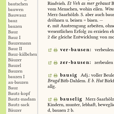
Rindvieh.
Et
Veh
as
mer
gebaust
B
bautschen
vom
Menschen,
wohin
eilen.
Wou
bauwen
Merz-Saarhölzb
.
S.
aber
auch
bau
Bauwauz
dröhnen
u.
beisen
=
bisen.
—
bauz
c.
mit
Anstrengung
arbeiten,
ohn
bauzen
wesentlichen
Erfolg
zu
erzielen
eb
Bauz
2
die
gleiche
Entwicklung
von
mo
Bauz I
Bauzemann
Bauz II
ver-bausen:
verbeulen
Bauz-kälbchen
Bäuzer
zer-bausen:
zerbeulen
Bauzel
Bauzen
bausig
Adj.:
voller
Beule
bauzen I
Brugd
Bitb-Dahlem
.
E
b.
Hut
Birk
an-bauzen
allg.
Bauz
Bautz-kopf
Bautz-madam
bauselig
Merz-Saarhöl
Bautz-sack
Kindern,
munter,
lebhaft,
bewegli
Bäuzer
d,
bausen
2
b.