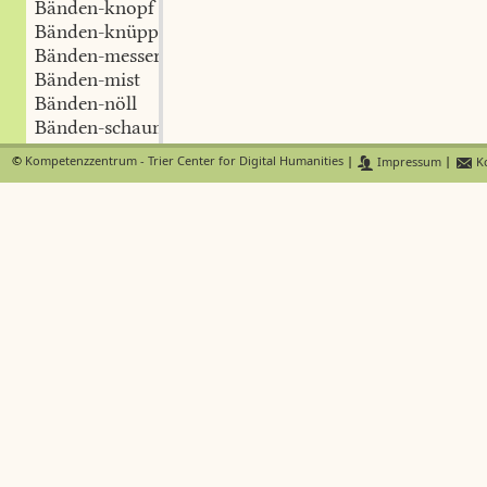
Bänden-knopf
Bänden-knüppel
Bänden-messer
Bänden-mist
Bänden-nöll
Bänden-schaum
Bänden-steg
©
Kompetenzzentrum - Trier Center for Digital Humanities
|
Impressum
|
Ko
Bänden-tier
Bänden-wasser
Bänden-weg
Bandel
Bandellappen
Bandel-schisser
Bandement
Bändfess
Bandi
bandusen
bang
bang-achtig
Bang-affe
Bang-arsch