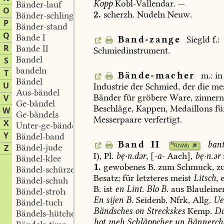
Kopp
Kobl-Vallendar
.
—
Bänder-lauf
O
2.
scherzh.
Nudeln
Neuw
.
Bänder-schlinge
P
Bänder-stand
Q
Bande I
Band-zange
Siegld
f.:
R
Bande II
Schmiedinstrument.
Bandel
S
bandeln
T
Bände-macher
m.:
in
Bändel
U
Industrie
der
Schmied,
der
die
mes
Aus-bändel
Bänder
für
gröbere
Ware,
zinnern
V
Ge-bändel
Beschläge,
Kappen,
Medaillons
fü
W
Ge-bändels
Messerpaare
verfertigt.
X
Unter-ge-bändels
Y
Bändel-band
Band
II
ban
N
RhWb
Bändel-jude
Z
I),
Pl.
bę·n.dər,
[
-a-
Aach
],
bę·n.ər
Bändel-klee
1.
gewobenes
B.
zum
Schmuck,
z
Bändel-schürze
Besatz;
für
letzteres
meist
Litsch,
e
Bändel-schuh
B.
ist
en
Lint.
Blo
B.
aus
Blauleine
Bändel-stroh
En
sijen
B.
Seidenb.
Nfrk,
Allg.
Ue
Bändel-tuch
Bändsches
on
Streckskes
Kemp
.
Da
Bändels-hütchen
hot
meh
Schläppcher
un
Bännerch