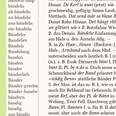
Bändels-timp
Hunsr.
De
Kerl
is
awei
(jetzt)
wie
bändeln
geschmeidig,
gefügig
Simm-Laub
ab-bändeln
Mettlach
.
Dat
send
mär
so
blaue
B
an-bändeln
Dunst
Ruhr-Hünxe.
Det
hängt
ebb
aus-bändeln
un
glitzert
wie
e
B.
Rotzfahne
Wes
ein-bändeln
2.
das
Demin.
Bändche
Einfassun
Bändeler
am
Hals
u.
den
Ärmeln
Allg.
—
Bandelier
3.
in
Zs.
Hoor-,
Hosen-
(Bucksen-),
Bändels
Hals-,
Armband
nach
dem
Nhd.
Bandelung
unterscheiden
auch
lautlich
B.
I
(
banden
(n.),
z.
B.
Eusk-Dirmerzh
bānt
I,
Pl
bänden
bant
II,
Pl.
bę·n.də
n.
Doch
muss
a
bänder
Schmuckband
der
Band
gelautet
h
bänderlich
»
städig
Benn
«
stattliche
Bänder
P
Bänder
S.
der
Mos.
ist
das
m.
B.
I,
wie
es
s
Bänder-geschirr
noch
für
Rebband
im
Gebrauch;
f
Bänder-handwerk
meist
Ref,
aber
der
Pl.
de
Bänn
in
bändern
Wehing
,
Trier-Fell
.
Durchweg
gil
bandig
Bann,
Pl.
Bannen
f.
u.
für
B.
II
dat
bändig
sonst;
aber
auch
die
Bann
scheint
aus-bändig