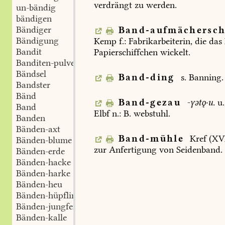
verdrängt
zu
werden.
un-bändig
bändigen
Bändiger
Band-aufmächersc
Bändigung
Kemp
f.:
Fabrikarbeiterin,
die
das
Bandit
Papierschiffchen
wickelt.
Banditen-pulver
Bändsel
Band-ding
s.
Banning.
Bandster
Bänd
Band-gezau
-γətǫ·u.
u.
Band
Elbf
n.:
B.
webstuhl.
Banden
Bänden-axt
Band-mühle
Kref
(XVI
Bänden-blume
zur
Anfertigung
von
Seidenband.
Bänden-erde
Bänden-hacke
Bänden-harke
Bänden-heu
Bänden-hüpfling
Bänden-jungfer
Bänden-kalle