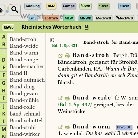
1
2
Adelung
BMZ
Campe
DWb
DWb
ElsWb
N
LmL
LothWb
MLW
MNWB
MeckWB
MeckWB
Rheinisches Wörterbuch
RhWb
A
Band-stroh
Band-stroh
bis
Band-m
B
Band-weide
Bd. 1, Sp. 431
C
Band-wurm
Band-stroh
Bergh
,
Dü
Band-zange
D
Bändelstroh,
geeignet
für
Strohbä
Bände-macher
E
Garbenbinden.
RA.:
Wann
de
Bur
Band II
F
dann
git
et
Bandstrüh
on
och
Zand
Band-aufmächersche
Blatzh
.
G
Band-ding
H
Band-gezau
Band-weide
f.:
W.
zu
I
Band-mühle
geeignet,
bes.
der
/Bd. 1, Sp. 432/
J
Band-rolle
Weinstöcke.
K
band-schmal
Band-schuttel
L
Band-wurm
Band-stuhl
PfWb
M
1.
wie
nhd.
Du
has
wahl
B.wirme
Band-wirker
N