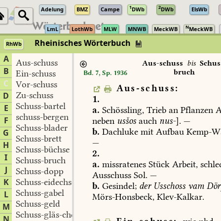
1
2
Adelung
BMZ
Campe
DWb
DWb
ElsWb
N
LmL
LothWb
MLW
MNWB
MeckWB
MeckWB
Rheinisches Wörterbuch
RhWb
A
Aus-schuss
Aus-schuss
bis
Schus
B
bruch
Ein-schuss
Bd. 7, Sp. 1936
C
Vor-schuss
Aus-schuss:
Zu-schuss
D
1.
Schuss-bartel
E
a.
Schössling,
Trieb
an
Pflanzen
A
schuss-bergen
F
neben
usšos
auch
nus-
].
—
Schuss-blader
b.
Dachluke
mit
Aufbau
Kemp-Wa
G
Schuss-brett
—
H
Schuss-büchse
2.
I
Schuss-bruch
a.
missratenes
Stück
Arbeit,
schle
J
Schuss-dopp
Ausschuss
Sol
.
—
K
Schuss-eidechse
b.
Gesindel;
der
Usschoss
vam
Dör
Schuss-gabel
L
Mörs-Honsbeck,
Klev-Kalkar
.
Schuss-geld
M
Schuss-gläs-chen
N