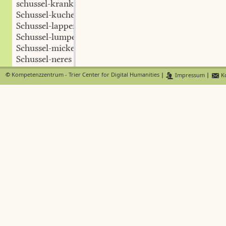
schussel-krank
Schussel-kuchen
Schussel-lappen
Schussel-lumpen
Schussel-micke
Schussel-neres
Schussel-ohr
©
Kompetenzzentrum - Trier Center for Digital Humanities
|
Impressum
|
Ko
Schussel-pfanne
Schussel-plack
Schussel-plangen
Schussel-platil
Schussel-plätsche
Schussel-plätz
Schussel-plätze
Schussel-rahm
Schussel-rand
Schussel-richel
Schussel-rick
Schussel-rümchen
Schussel-rütsche
Schussel-schaff