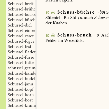
Kastenwagens.
Schussel-brett
Schussel-brühe
Schuss-büchse
-bøs
S
Schussel-buckse
Sötenich
,
Bo-Stdt
;
s.
auch
Schiess-
Schussel-büsch
der
Knaben.
Schussel-diel
Schussel-eimer
Schuss-bruch
-o-
Aac
Schussel-essen
Fehler
im
Webstück.
Schussel-feger
Schussel-fest
Schussel-fladem
Schussel-füsse
Schussel-futte
schussel-gesund
Schussel-handel
Schussel-hudel
Schussel-jann
Schussel-kopf
Schussel-korb
Schussel-kost
Schussel-krämer