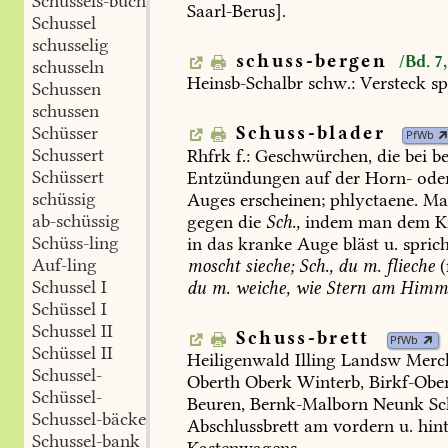
Schüssels-büchse
Saarl-Berus
].
Schussel
schusselig
schuss-bergen
/Bd. 7
schusseln
Heinsb-Schalbr
schw.:
Versteck
sp
Schussen
schussen
Schüsser
Schuss-blader
PfWb
Schussert
Rhfrk
f.:
Geschwürchen,
die
bei
be
Schüssert
Entzündungen
auf
der
Horn-
ode
schüssig
Auges
erscheinen;
phlyctaene.
Ma
ab-schüssig
gegen
die
Sch.,
indem
man
dem
K
Schüss-ling
in
das
kranke
Auge
bläst
u.
sprich
Auf-ling
moscht
sieche;
Sch.,
du
m.
flieche
(
Schussel I
du
m.
weiche,
wie
Stern
am
Himm
Schüssel I
Schussel II
Schuss-brett
PfWb
Schüssel II
Heiligenwald
Illing
Landsw
Mer
Schussel-
Oberth
Oberk
Winterb
,
Birkf-Obe
Schüssel-
Beuren
,
Bernk-Malborn
Neunk
S
Schussel-bäcker
Abschlussbrett
am
vordern
u.
hin
Schussel-bank