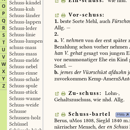
Ein-schuss:
wie
nhd.
Schuss-kändel
O
Schuss-kuh
P
Vor-schuss:
Schuss-länder
Q
1.
beste
Sorte
Mehl,
auch
Fürscho
Schuss-lappen
Allg.
—
R
Schuss-leder
2.
Schuss-linie
S
a.
V.
nehmen
von
der
erst
später
z
Schuss-lumpen
T
Bezahlung
schon
vorher
nehmen
schuss-mass
U
han
V.
gehat
gesagt
von
jungen
Eh
Schuss-mass
V
vor
neunmonatiger
Ehe
ein
Kind
Schuss-melde
W
Saarl
.
—
Schuss-nebel
X
b.
jemes
der
Vüərschüət
afduəhn
j
Schuss-rinne
zuvorkommen
Kemp-AmernSAnt
Y
Schuss-schale
Schuss-spule
Z
Schuss-stück
Zu-schuss:
Lohn-,
Schuss-wanne
Gehaltszuschuss,
wie
nhd.
Allg.
Schuss-weide
Schusse
Schuss-bartel
PfWb
Schussen-holz
Berus
,
uMos
1808,
Siegld
1840
m.
Schüssel
närrischer
Mensch,
der
en
Schuss