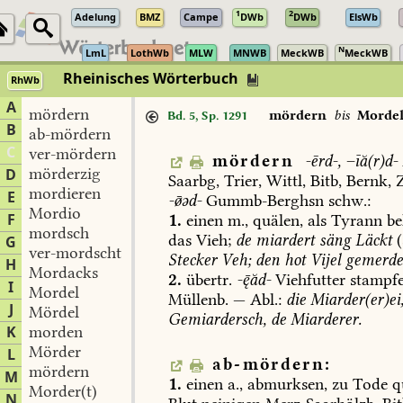
1
2
Adelung
BMZ
Campe
DWb
DWb
ElsWb
N
LmL
LothWb
MLW
MNWB
MeckWB
MeckWB
Rheinisches Wörterbuch
RhWb
A
mördern
mördern
bis
Morde
Bd. 5, Sp. 1291
B
ab-mördern
C
ver-mördern
mördern
-ērd-,
–īă(r)d-
mörderzig
D
Saarbg
,
Trier
,
Wittl
,
Bitb
,
Bernk
,
Z
mordieren
E
-əd-
Gummb-Berghsn
schw.:
Mordio
F
1.
einen
m.,
quälen,
als
Tyrann
be
mordsch
das
Vieh;
de
miardert
säng
Läckt
(
G
ver-mordscht
Stecker
Veh;
den
hot
Vijel
gemerde
H
Mordacks
2.
übertr.
-ăd-
Viehfutter
stampf
I
Mordel
Müllenb
.
—
Abl.:
die
Miarder(er)ei
J
Mördel
Gemiardersch,
de
Miarderer.
K
morden
Mörder
L
ab-mördern:
mördern
M
1.
einen
a.,
abmurksen,
zu
Tode
q
Morder(t)
N