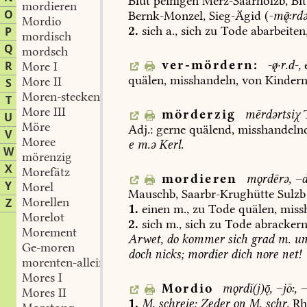
Blut
peinigen
Merz-Saarhölzb
,
Bi
mordieren
O
Bernk-Monzel
,
Sieg-Ägid
(
-m:rd
Mordio
2.
sich
a.,
sich
zu
Tode
abarbeiten
P
mordisch
Q
mordsch
ver-mördern:
-·r.d-,
e
R
More I
quälen,
misshandeln,
von
Kinder
More II
S
Moren-stecken
T
More III
mörderzig
mērdərtsiχ
U
Möre
Adj.:
gerne
quälend,
misshandeln
V
Moree
e
m.ə
Kerl.
W
mörenzig
X
Morefätz
mordieren
mǫrdērə,
–d
Y
Morel
Mauschb
,
Saarbr-Krughütte
Sulzb
Morellen
Z
1.
einen
m.,
zu
Tode
quälen,
miss
Morelot
2.
sich
m.,
sich
zu
Tode
abrackern
Morement
Arwet,
do
kommer
sich
grad
m.
u
Ge-moren
doch
nicks;
mordier
dich
nore
net!
morenten-allein
Mores I
Mordio
mǫrdĭ(j),
–jō:,
–
Mores II
1.
M.
schreie;
Zeder
on
M.
schr.
Rh