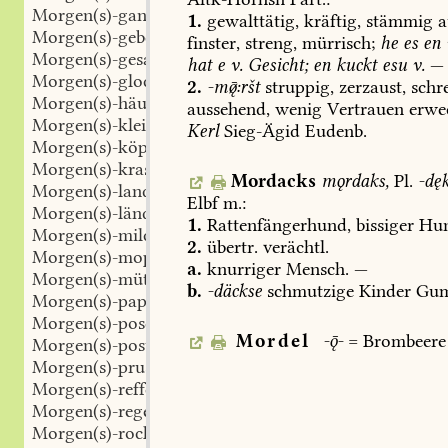
Morgen(s)-gang
1.
gewalttätig,
kräftig,
stämmig
a
Morgen(s)-gebet
finster,
streng,
mürrisch;
he
es
en
Morgen(s)-gesang
hat
e
v.
Gesicht;
en
kuckt
esu
v.
—
Morgen(s)-glocke
2.
-m:ršt
struppig,
zerzaust,
schre
Morgen(s)-häubchen
aussehend,
wenig
Vertrauen
erwe
Morgen(s)-kleidchen
Kerl
Sieg-Ägid
Eudenb
.
Morgen(s)-köpfe
Morgen(s)-kras
Mordacks
mǫrdaks,
Pl.
-dę
Morgen(s)-land
Elbf
m.:
Morgen(s)-länder
1.
Rattenfängerhund,
bissiger
Hun
Morgen(s)-milch
2.
übertr.
verächtl.
Morgen(s)-mopp
a.
knurriger
Mensch.
—
Morgen(s)-mütsche
b.
-däckse
schmutzige
Kinder
Gum
Morgen(s)-papp
Morgen(s)-pose
Mordel
--
=
Brombeere
Morgen(s)-post
Morgen(s)-prust
Morgen(s)-reffe
Morgen(s)-regen
Morgen(s)-rock