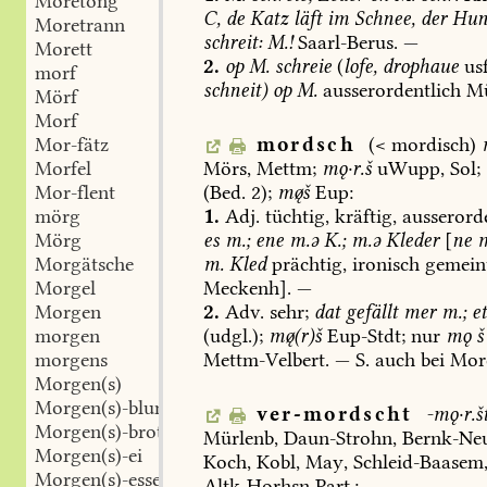
Moretong
C,
de
Katz
läft
im
Schnee,
der
Hun
Moretrann
schreit:
M.!
Saarl-Berus
.
—
Morett
2.
op
M.
schreie
(
lofe,
drophaue
usf
morf
schneit)
op
M.
ausserordentlich
M
Mörf
Morf
mordsch
(<
mordisch)
Mor-fätz
Mörs
,
Mettm
;
mǫ·r.š
uWupp,
Sol
;
Morfel
(Bed.
2);
mš
Eup
:
Mor-flent
1.
Adj.
tüchtig,
kräftig,
ausserorde
mörg
es
m.;
ene
m.ə
K.;
m.ə
Kleder
[
ne
m
Mörg
m.
Kled
prächtig,
ironisch
gemein
Morgätsche
Meckenh
].
—
Morgel
2.
Adv.
sehr;
dat
gefällt
mer
m.;
e
Morgen
(udgl.);
m(r)š
Eup-Stdt
;
nur
mǫ
š
morgen
Mettm-Velbert
.
—
S.
auch
bei
Mord
morgens
Morgen(s)
Morgen(s)-blume
ver-mordscht
-mǫ·r.št
Morgen(s)-brot
Mürlenb
,
Daun-Strohn
,
Bernk-N
Morgen(s)-ei
Koch
,
Kobl
,
May
,
Schleid-Baasem
Morgen(s)-essen
Altk-Horhsn
Part.: