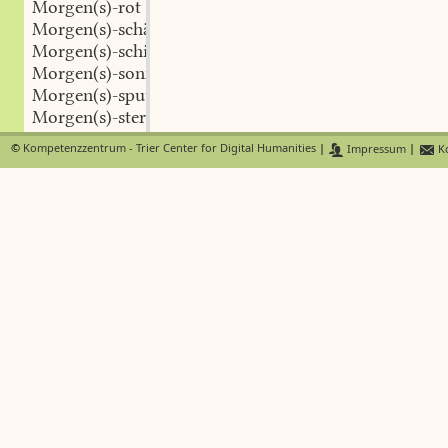
Morgen(s)-rot
Morgen(s)-schäfchen
Morgen(s)-schicht
Morgen(s)-sonne
Morgen(s)-sput
Morgen(s)-stern
Morgen(s)-stümmel
©
Kompetenzzentrum - Trier Center for Digital Humanities
|
Impressum
|
Ko
Morgen(s)-stunde
Morgen(s)-suppe
Morgen(s)-tau
Morgen(s)-zahl
Morgemotten-birne
Morgü
Moriko
Moritäter
Moritz
Morjalling
Morjon
Mor-jändi
Morjäng
Morjänn