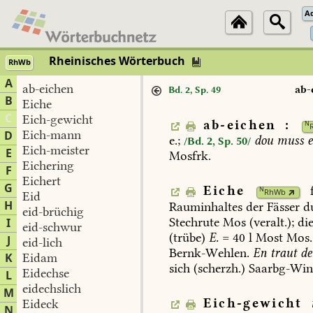
A
Rheinisches Wörterbuch
RhWb
A
ab-eichen
ab-
Bd. 2, Sp. 49
B
Eiche
C
Eich-gewicht
ab-eichen
:
N
Eich-mann
D
e.;
dou
muss
e
/Bd. 2, Sp. 50/
Eich-meister
E
Mosfrk.
Eichering
F
Eichert
G
Eiche
N
RhWb
Eid
H
Rauminhaltes
der
Fässer
d
eid-brüchig
Stechrute
Mos
(veralt.);
di
I
eid-schwur
(trübe)
E.
=
40
l
Most
Mos.
J
eid-lich
Bernk-Wehlen
.
En
traut
de
K
Eidam
sich
(scherzh.)
Saarbg-Win
Eidechse
L
eidechslich
M
Eich-gewicht
Eideck
N