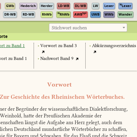
N
GWb
Hederich
Herder
LD-WB
DL-WB
LW
Lexer
Lexer
N
Spl
DR-WB
RD-WB
RhWb
RhWb
AWB
UWB
WWb
Wander
Stichwort suchen
orte
rt zu Band 1
•
Vorwort zu Band 3
•
Abkürzungsverzeichnis
ort zu Band 1
•
Nachwort Band 9
Vorwort
 Zur Geschichte des Rheinischen Wörterbuches.
ner der Begründer der wissenschaftlichen Dialektforschung,
 Weinhold, hatte der Preußischen Akademie der
enschaften längst die Aufgabe ans Herz gelegt, auch dem
lichen Deutschland mundartliche Wörterbücher zu schaffen,
sie für Bayern und Schwaben, für das Elsaß und die Schweiz