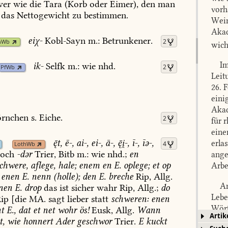
wer
wie
die
Tara
(Korb
oder
Eimer),
den
man
vorh
das
Nettogewicht
zu
bestimmen.
Wein
Akad
eiχ-
Kobl-Sayn
m.:
Betrunkener.
2
hWb
wich
Im
ik-
Selfk
m.:
wie
nhd.
2
PfWb
Leit
26. 
eini
Akad
rnchen
s.
Eiche.
2
für 
eine
t,
ē-,
ai-,
ei-,
ā-,
-,
ī-,
īə-,
erla
4
LothWb
och
-dər
Trier
,
Bitb
m.:
wie
nhd.;
en
ange
chwere,
aflege,
hale;
enem
en
E.
oplege;
et
op
Arbe
enen
E.
nenn
(holle);
den
E.
breche
Rip,
Allg.
Am
nen
E.
drop
das
ist
sicher
wahr
Rip,
Allg.;
do
Lebe
ip
[die
MA.
sagt
lieber
statt
schweren:
enen
Wört
t
E.,
dat
et
net
wohr
ös!
Eusk
,
Allg.
Wann
Artik
beso
t,
wie
honnert
Ader
geschwor
Trier
.
E
kuckt