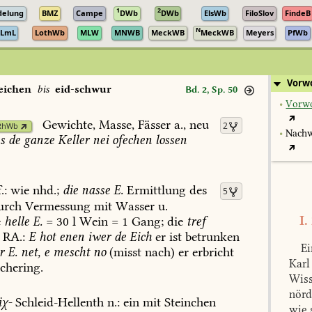
1
2
delung
BMZ
Campe
DWb
DWb
ElsWb
FiloSlov
FindeB
N
LmL
LothWb
MLW
MNWB
MeckWB
MeckWB
Meyers
PfWb
Vorw
eichen
bis
eid-schwur
Bd. 2, Sp. 50
•
Vorwo
Gewichte,
Masse,
Fässer
a.,
neu
2
RhWb
•
Nachw
s
de
ganze
Keller
nei
ofechen
lossen
f.:
wie
nhd.;
die
nasse
E.
Ermittlung
des
5
urch
Vermessung
mit
Wasser
u.
I.
e
helle
E.
=
30
l
Wein
=
1
Gang;
die
tref
RA.:
E
hot
enen
iwer
de
Eich
er
ist
betrunken
Ei
r
E.
net,
e
mescht
no
(misst
nach)
er
erbricht
Karl
chering
.
Wiss
nörd
iχ-
Schleid-Hellenth
n.:
ein
mit
Steinchen
wie 