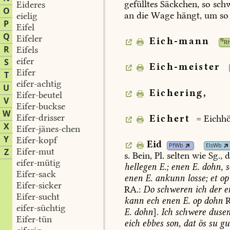
gefülltes
Säckchen,
so
sch
Eideres
O
an
die
Wage
hängt,
um
so
eielig
P
Eifel
Q
Eifeler
Eich-mann
N
R
R
Eifels
eifer
S
Eich-meister
Eifer
T
eifer-achtig
U
Eichering,
Eifer-beutel
V
Eifer-buckse
W
Eifer-drisser
Eichert
=
Eichhö
X
Eifer-jänes-chen
Y
Eifer-kopf
Eid
PfWb
ElsWb
Eifer-mut
Z
s.
Bein,
Pl.
selten
wie
Sg.,
d
eifer-mütig
hellegen
E.;
enen
E.
dohn,
s
Eifer-sack
enen
E.
ankunn
losse;
et
op
Eifer-sicker
RA.:
Do
schweren
ich
der
e
Eifer-sucht
kann
ech
enen
E.
op
dohn
R
eifer-süchtig
E.
dohn
].
Ich
schwere
dusen
Eifer-tün
eich
ebbes
son,
dat
ös
su
gu