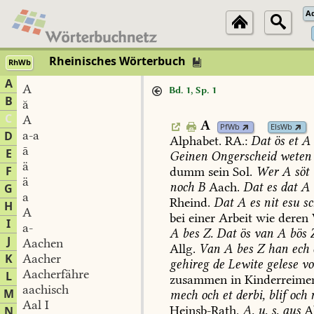
A
Rheinisches Wörterbuch
RhWb
A
A
Bd. 1, Sp. 1
B
ă
C
A
A
PfWb
ElsWb
a-a
D
Alphabet.
RA.:
Dat
ös
et
A
ā
E
Geinen
Ongerscheid
weten
ä
F
dumm
sein
Sol
.
Wer
A
söt
ä
noch
B
Aach
.
Dat
es
dat
A
G
a
Rheind
.
Dat
A
es
nit
esu
sc
H
A
bei
einer
Arbeit
wie
deren
I
a-
A
bes
Z.
Dat
ös
van
A
bös
J
Aachen
Allg.
Van
A
bes
Z
han
ech
K
Aacher
gehireg
de
Lewite
gelese
vo
Aacherfähre
L
zusammen
in
Kinderreime
aachisch
M
mech
och
et
derbi,
blif
och
Aal I
Heinsb-Rath
.
A,
u,
s,
aus
A
N