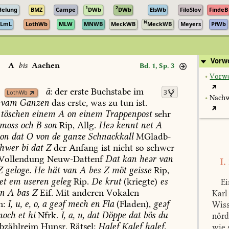
1
2
delung
BMZ
Campe
DWb
DWb
ElsWb
FiloSlov
FindeB
N
LmL
LothWb
MLW
MNWB
MeckWB
MeckWB
Meyers
PfWb
Vorw
A
bis
Aachen
Bd. 1, Sp. 3
•
Vorwo
ā
:
der
erste
Buchstabe
im
3
LothWb
•
Nachw
vam
Ganzen
das
erste,
was
zu
tun
ist.
töschen
einem
A
on
einem
Trappenpost
sehr
moss
och
B
son
Rip,
Allg.
Heə
kennt
net
A
on
dat
O
von
de
ganze
Schnackkall
MGladb-
hwer
bi
dat
Z
der
Anfang
ist
nicht
so
schwer
Vollendung
Neuw-Dattenf
Dat
kan
heər
van
I.
Z
geloge.
He
hät
van
A
bes
Z
möt
geisse
Rip,
et
em
useren
geleg
Rip.
De
krut
(kriegte)
es
Ei
n
A
bas
Z
Eif.
Mit
anderen
Vokalen
Karl
n:
I,
u,
e,
o,
a
geəf
mech
en
Fla
(Fladen),
geəf
Wiss
noch
et
hi
Nfrk.
I,
a,
u,
dat
Döppe
dat
bös
du
nörd
bzählreim
Hunsr.
Rätsel:
Halef
Kalef
halef,
wie 