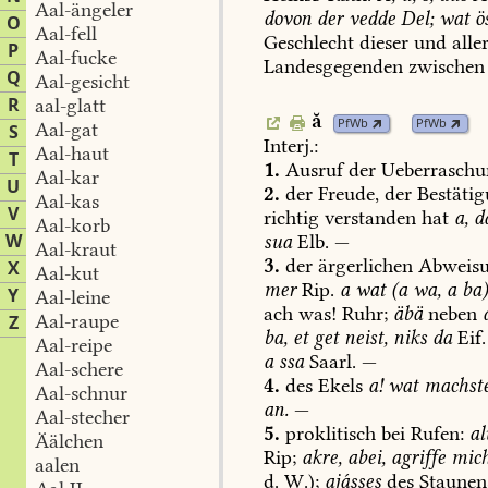
Aal-ängeler
dovon
der
vedde
Del;
wat
ö
O
Aal-fell
Geschlecht
dieser
und
alle
P
Aal-fucke
Landesgegenden
zwischen
Q
Aal-gesicht
R
aal-glatt
ă
PfWb
PfWb
Aal-gat
S
Interj.:
Aal-haut
T
1.
Ausruf
der
Ueberraschu
Aal-kar
U
2.
der
Freude,
der
Bestäti
Aal-kas
V
richtig
verstanden
hat
a,
d
Aal-korb
W
sua
Elb.
—
Aal-kraut
3.
der
ärgerlichen
Abweis
X
Aal-kut
mer
Rip.
a
wat
(a
wa,
a
ba)
Y
Aal-leine
ach
was!
Ruhr;
äbä
neben
Aal-raupe
Z
ba,
et
get
neist,
niks
da
Eif.
Aal-reipe
a
ssa
Saarl
.
—
Aal-schere
4.
des
Ekels
a!
wat
machst
Aal-schnur
an.
—
Aal-stecher
5.
proklitisch
bei
Rufen:
al
Äälchen
Rip;
akre,
abei,
agriffe
mich
aalen
d.
W.);
ajásses
des
Staunen