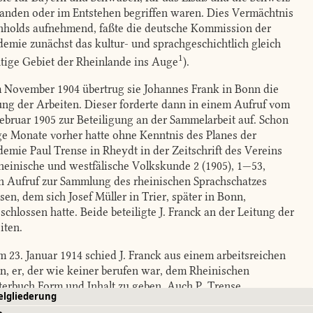
anden oder im Entstehen begriffen waren. Dies Vermächtnis
holds aufnehmend, faßte die deutsche Kommission der
emie zunächst das kultur- und sprachgeschichtlich gleich
1
tige Gebiet der Rheinlande ins Auge
)
.
 November 1904 übertrug sie Johannes Frank in Bonn die
ung der Arbeiten. Dieser forderte dann in einem Aufruf vom
Februar 1905 zur Beteiligung an der Sammelarbeit auf. Schon
ge Monate vorher hatte ohne Kenntnis des Planes der
emie Paul Trense in Rheydt in der Zeitschrift des Vereins
rheinische und westfälische Volkskunde 2 (1905), 1—53,
n Aufruf zur Sammlung des rheinischen Sprachschatzes
ssen, dem sich Josef Müller in Trier, später in Bonn,
schlossen hatte. Beide beteiligte J. Franck an der Leitung der
iten.
 23. Januar 1914 schied J. Franck aus einem arbeitsreichen
n, er, der wie keiner berufen war, dem Rheinischen
erbuch Form und Inhalt zu geben. Auch P. Trense,
elgliederung
nders in der Erschließung des niederfränkischen Teiles