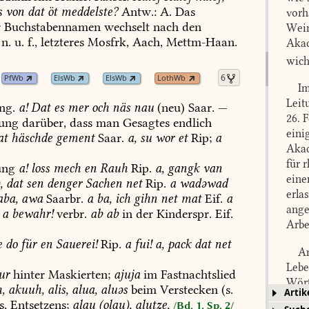
s
von
dat
öt
meddelste?
Antw.:
A.
Das
vorh
r
Buchstabennamen
wechselt
nach
den
Wein
n.
u.
f.,
letzteres
Mosfrk,
Aach
,
Mettm-Haan
.
Akad
wich
6
PfWb
ElsWb
ElsWb
LothWb
Im
Leit
ng.
a!
Dat
es
mer
och
näs
nau
(neu)
Saar.
—
26. 
gung
darüber,
dass
man
Gesagtes
endlich
eini
at
häschde
gement
Saar.
a,
su
wor
et
Rip;
a
Akad
für 
ung
a!
loss
mech
en
Rauh
Rip.
a,
gangk
van
eine
,
dat
sen
denger
Sachen
net
Rip.
a
wadəwad
erla
aba,
awa
Saarbr
.
a
ba,
ich
gihn
net
mat
Eif.
a
ange
a
bewahr!
verbr.
ab
ab
in
der
Kinderspr.
Eif.
Arbe
e
do
für
en
Sauerei!
Rip.
a
fui!
a,
pack
dat
net
Am
Lebe
ur
hinter
Maskierten;
ajuja
im
Fastnachtslied
Wört
,
akuuh,
alis,
alua,
aluəs
beim
Verstecken
(s.
Artik
beso
s,
Entsetzens;
alau
(olau),
alutze,
/Bd. 1, Sp. 2/