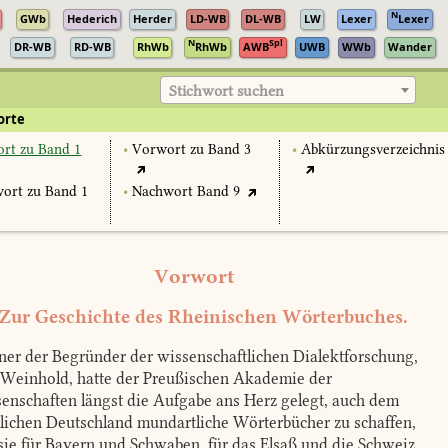
N
GWb
Hederich
Herder
LD-WB
DL-WB
LW
Lexer
Lexer
N
Spl
DR-WB
RD-WB
RhWb
RhWb
AWB
UWB
WWb
Wander
Stichwort suchen
orte
rt zu Band 1
•
Vorwort zu Band 3
•
Abkürzungsverzeichnis
ort zu Band 1
•
Nachwort Band 9
Vorwort
 Zur Geschichte des Rheinischen Wörterbuches.
ner der Begründer der wissenschaftlichen Dialektforschung,
 Weinhold, hatte der Preußischen Akademie der
enschaften längst die Aufgabe ans Herz gelegt, auch dem
lichen Deutschland mundartliche Wörterbücher zu schaffen,
sie für Bayern und Schwaben, für das Elsaß und die Schweiz