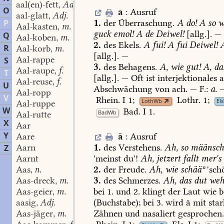
aal(en)-fett
Adj.
,
O
a
:
Ausruf
aal-glatt
Adj.
,
1.
der
Überraschung.
A
do!
A
so
w
P
Aal-kasten
m.
,
guck
emol!
A
de
Deiwel!
[allg.].
—
Q
Aal-koben
m.
,
2.
des
Ekels.
A
fui!
A
fui
Deiwel!
R
Aal-korb
m.
,
[allg.].
—
Aal-rappe
S
3.
des
Behagens.
A,
wie
gut!
A,
da
Aal-raupe
f.
,
T
[allg.].
—
Oft
ist
interjektionales
Aal-reuse
f.
,
U
Abschwächung
von
ach.
—
F.:
a.
Aal-ropp
V
Rhein.
I
1
;
Lothr.
1
;
LothWb
El
Aal-ruppe
W
Bad.
I
1
.
BadWb
Aal-rutte
X
Aar
Y
ā
:
Ausruf
Aare
1.
des
Verstehens.
Ah,
so
määnsch(
Aarn
Z
'meinst
du'!
Ah,
jetzert
fallt
mer's
Aarnt
2.
der
Freude.
Ah,
wie
schääⁿ
'sch
Aas
n.
,
3.
des
Schmerzes.
Ah,
das
dut
weh
Aas-dreck
m.
,
bei
1.
und
2.
klingt
der
Laut
wie
b
Aas-geier
m.
,
(Buchstabe);
bei
3.
wird
ā
mit
star
aasig
Adj.
,
Zähnen
und
nasaliert
gesprochen
Aas-jäger
m.
,