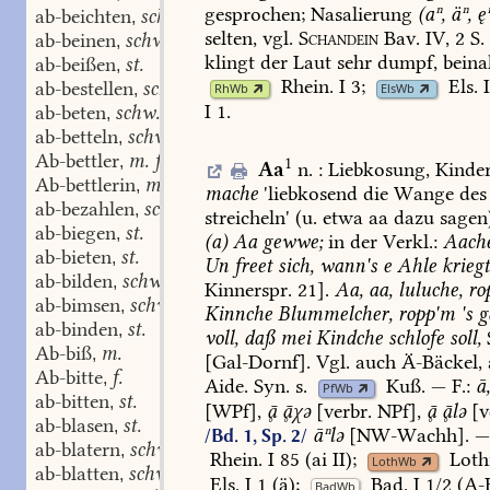
gesprochen;
Nasalierung
(aⁿ,
äⁿ,
ęⁿ
ab-beichten
schw.
,
selten,
vgl.
Schandein
Bav.
IV,
2
S.
ab-beinen
schw.
,
klingt
der
Laut
sehr
dumpf,
beina
ab-beißen
st.
,
Rhein.
I
3
;
Els.
I
ab-bestellen
schw.
,
RhWb
ElsWb
I
1
.
ab-beten
schw.
,
ab-betteln
schw.
,
Ab-bettler
m. f.
,
1
Aa
n.
:
Liebkosung,
Kinder
Ab-bettlerin
m. f.
,
mache
'liebkosend
die
Wange
des
ab-bezahlen
schw.
,
streicheln'
(u.
etwa
aa
dazu
sagen
ab-biegen
st.
,
(a)
Aa
gewwe;
in
der
Verkl.:
Aache
ab-bieten
st.
,
Un
freet
sich,
wann's
e
Ahle
krieg
ab-bilden
schw.
,
Kinnerspr.
21].
Aa,
aa,
luluche,
ro
ab-bimsen
schw.
,
Kinnche
Blummelcher,
ropp'm
's
g
ab-binden
st.
,
voll,
daß
mei
Kindche
schlofe
soll,
Ab-biß
m.
,
[
Gal-Dornf
].
Vgl.
auch
Ä-
Bäckel,
Ab-bitte
f.
,
Aide.
Syn.
s.
Kuß
.
—
F.:
ā
PfWb
ab-bitten
st.
,
[WPf],

χə
[verbr.
NPf],

lə
[v
ab-blasen
st.
,
āⁿlə
[
NW-Wachh
].
/Bd. 1, Sp. 2/
ab-blatern
schw.
,
Rhein.
I
85
(ai
II);
Loth
LothWb
ab-blatten
schw.
,
Els.
I
1
(ä);
Bad.
I
1/2
(A-B
BadWb