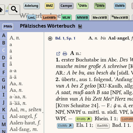
1
2
Adelung
BMZ
Campe
DWb
DWb
ElsWb
N
LmL
LothWb
MLW
MNWB
MeckWB
MeckWB
Pfälzisches Wörterbuch
PfWb
A
A
n.
,
A
,
n.
bis
Aal-angel
,
f
Bd. 1, Sp. 1
B
a
C
ā
A
n.
:
ä
D
1.
erster
Buchstabe
im
Abc.
Des
W
ǟ
E
musche
mime
große
A
schreiwe
[K
a-a
F
AR.:
A
be
bu,
aus
besch
du
[südl.
V
ä-ä
2.
übertr.,
aus
1.
folgend,
'Anfang'
G
Aa
n.
,
vun
A
bes
Z
geloo
[
KU-Kaulb
,
allg
H
Aa
n.
,
A
saat,
muß
aach
B
saa
[NPf,
allg.
I
a-ˈaa
n.
,
drinn
vun
A
bis
Zett
Meiⁿ
Herz
mo
J
ä-ˈää
n.
,
[
Kühn
Schnitze
24].
—
F.:

u.
ā,
er
K
Aal
m., selten f.
,
NPf,
NWPf
u.
mittl.
u.
südl.
VPf,
l
Aal-angel
f.
L
,
WPf.
—
Rhein.
I
1
;
RhWb
LothW
Aalen-haut
f.
,
M
Els.
I
1
;
Bad.
I
1
.
ElsWb
BadWb
Aal-fang
m.
,
N