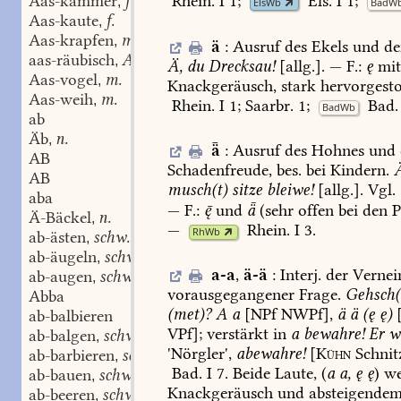
Aas-kammer
f.
Rhein.
I
1
;
Els.
I
1
;
,
ElsWb
BadW
Aas-kaute
f.
,
Aas-krapfen
m.
,
ä
:
Ausruf
des
Ekels
und
de
aas-räubisch
Adj.
,
Ä,
du
Drecksau!
[allg.].
—
F.:
ę
mi
Aas-vogel
m.
,
Knackgeräusch,
stark
hervorgesto
Aas-weih
m.
,
Rhein.
I
1
;
Saarbr.
1;
Bad.
BadWb
ab
Äb
n.
,
ǟ
:
Ausruf
des
Hohnes
und
AB
Schadenfreude,
bes.
bei
Kindern.
AB
musch(t)
sitze
bleiwe!
[allg.].
Vgl.
aba
—
F.:

und
ǟ
(sehr
offen
bei
den
P
Ä-Bäckel
n.
,
—
Rhein.
I
3
.
RhWb
ab-ästen
schw.
,
ab-äugeln
schw.
,
a-a
,
ä-ä
:
Interj.
der
Vernei
ab-augen
schw.
,
vorausgegangener
Frage.
Gehsch(
Abba
(met)?
A
a
[NPf
NWPf],
ä
ä
(ę
ę)
[
ab-balbieren
VPf];
verstärkt
in
a
bewahre!
Er
w
ab-balgen
schw.
,
'Nörgler',
abewahre!
[
Kühn
Schnit
ab-barbieren
schw.
,
Bad.
I
7
.
Beide
Laute,
(
a
a,
ę
ę
)
we
ab-bauen
schw.
,
Knackgeräusch
und
absteigende
ab-beeren
schw.
,