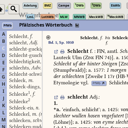
1
2
Adelung
BMZ
Campe
DWb
DWb
ElsWb
N
LmL
LothWb
MLW
MNWB
MeckWB
MeckWB
Pfälzisches Wörterbuch
PfWb
A
Schlecht
f.
,
Schlecht
,
f.
bis
Schleck
B
schlecht
Adj.
Bd. 5, Sp. 1050
,
f.
C
schlecht-guckig
Adj.
,
Schlecht
f.
:
FlN,
amtl.
Sch
Schlecht-gusche
f.
D
,
Lauteck
Ulm
(
Zink
FlN
74)].
a.
150
Schlechtigkeit
f.
,
E
Schlecht
uf
der
hinter
Steigen
[
Zin
schlechts
Adv.
,
F
(Stumpfwald)];
a.
1577:
1
morgen
Schlecht-schwätzer
m.
,
der
schlechten
[Zweibr
I
17r
(HB-W
G
Schleck
m.
,
Etymologie
vgl.
Schlicht
PfWb
H
Schleck-dings
n.
,
I
1
Schlecke
f.
,
schlecht
Adj.
:
J
2
Schlecke
1.
K
Schleck-eis
n.
,
a.
'einfach,
schlicht';
a.
1425:
vo
L
Schleckel
m. (n.)
,
slechter
wullen
hosen
vngefutert
[
M
schlecken
schw.
,
(Löhne)];
a.
1425:
von
eyme
slech
Schlecken-nudel
N