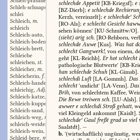
Schleh-praume
schlechde
Appetit
[
KB-Kriegsf
];
e
s
Schleh-schnaps
m.
,
[
BZ-Dierb
];
e
schlechde
Rechierun
schlei
Kerzh
,
vereinzelt];
e
schlechdeʳ
Sch
Schleich
m.
,
[
RO-Als
];
e
schlecht
Gesicht
haww
schleich
sehen
können'
[
KU-Schmittw/O
].
Schleich-auto
n.
,
(sieht)
arig
sch.
[RO-Rehborn,
verb
Schleich-boden
m.
,
schlechde
Auwe
[Kus].
Was
hat
do
Schleich-brett
n.
,
schlecht
Gangwerk!,
von
einem,
de
Schleiche
geht
[
KL-Reichb
].
Er
hot
schlecht
schleichen
st.
,
pathologische
Blutwerte'
[
KB-Kri
Schleicher
m.
,
han
schlechde
Schuh
[
KL-Gimsb
].
Schleicherin
f.
,
schlechdi
Luft
[
LA-Gommh
].
Das
Schleich-handel
m.
,
schlecht
'undicht'
[
LA-Venn
].
Das
schleichig
Adj.
,
Brih,
von
schlechtem
Kaffee,
Wei
Schleich-katze
f.
,
Die
Rewe
treiwen
sch.
[
LU-Alsh
].
Schleich-kuppe
f.
,
awwer
e
schlechdi
Stroß
gehatt,
w
Schleich-sand
m.
,
viel
Kleingeld
ankommt
[Kaislt].
Schleich-weg
m.
,
schlechdeʳ
Gaul
freßt
grad
so
viel
schleich-weiden
schw.
,
Saalstdt
].
—
Schleich-wein
m.
,
b.
'(wirtschaftlich)
ungünstig,
wen
Schleid-berg
m.
,