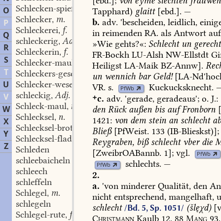
[ebd.];
von
eyme
slechten
frauwe
Schlecken-spieß
O
Tapphard
)
glaitt
[ebd.].
—
Schlecker
m.
,
b.
adv.
'bescheiden,
leidlich,
einig
P
Schleckerei
f.
,
in
reimenden
RA.
als
Antwort
au
Q
schleckerig
Adj.
,
»Wie
gehts?«:
Schlecht
un
gerecht
R
Schleckerin
f.
,
FR-Bockh
LU-Alsh
NW-Ellstdt
G
S
Schlecker-maul
n.
,
Heiligst
LA-Maik
BZ-Annw
].
Rec
T
Schleckers-gesellschaft
f.
,
un
wennich
bar
Geld!
[
LA-Nd'hoc
U
Schlecker-wesen
n.
,
VR.
s.
Kuckucksknecht
.
PfWb
schleckig
Adj.
V
,
c.
adv.
'gerade,
geradeaus';
o.
J.:
Schleck-maul
n.
,
W
den
Rück
außen
bis
auf
Fronborn
Schlecksel
n.
,
1421:
von
dem
stein
an
schlecht
a
X
Schlecksel-brot
n.
,
Bließ
[PfWeist.
133
(IB-Blieskst)];
Y
Schlecksel-fladen
m.
,
Reygraben,
biß
schlecht
vber
die
M
Z
Schleden
[ZweibrOABannb.
1];
vgl.
PfWb
schleebaicheln
schlechts
.
—
PfWb
schleech
2.
schleffeln
a.
'von
minderer
Qualität,
den
An
Schlegel
m.
,
nicht
entsprechend,
mangelhaft,
u
schlegeln
schlecht
(šlęχd)
[v
/Bd. 5, Sp. 1051/
Schlegel-rute
f.
,
Christmann
Kaulb
12,
88
Mang
93,