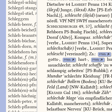
Schlegel-schlagerleins
n.
,
Dietschw
64
Lambert
Penns
134
K
Schlegel-stange
f.
,
(šleχd)
Junge,
(šlexd)
Alte
[PS-Erf
Schlegel-stiel
m.
,
Nachl.)],
schlescht
(šlęšd)
(neuer)
[
Schleggem
nördl.
VPf
NPf
SWPf
mancherort
Schleh-beere
f.
,
Schneckenburger
49,
57],
schlacht
(
schleh-beiche(le)
Rehborn
PS-Busbg
Fischb
],
schlee
Schleh-branntwein
m.
,
Dornf
(Alte)],
Kompar.
schlechdeʳ
Schleh-büchse
f.
,
[verbr.,
Lambert
Penns
134],
Super
Schleh-dorn
m.
,
schlechschd(e)
[verbr.,
Lambert
Pe
Schlehdorn-hecke
f.
,
schlescht
[vereinzelt];
Zs.:
PfWb
Schlehe
f. (m.)
,
gotts-
,
hart-
,
hu
PfWb
PfWb
Schlehendorn-hecke
f.
,
sauschlecht
;
schlecht
schaffe
'zu
w
Schleh(en)-garten
m.
,
schlampig
arbeiten'
[
PS-Ruhbk
];
Schleh(en)-hecke
f.
,
Mundur
'schlechte
Kleidung'
[
FR-
Schleh(en)-pflaume
f.
,
schlechdeʳ
Bollem
(Boden)
[
KU-Be
Schleh(en)-pfraume
f.
,
Feld
(Land)
[
NW-Kallstdt
];
schlec
Schleh(en)-schisser
m.
,
[
Krämer
Gal
186];
schlechde
Zähⁿ
schleh-hächsig
Adj.
,
schlechde
Mage
'ein
empfindliche
Schleh-peter
m.
,
Kallstdt
,
mancherorts];
schlechde
Schleh-pflaume
belastbare
Nerven'
[
KU-Brück
,
man