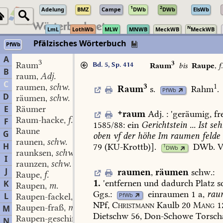
1
2
Adelung
BMZ
Campe
DWb
DWb
ElsWb
N
LmL
LothWb
MLW
MNWB
MeckWB
MeckWB
Pfälzisches Wörterbuch
PfWb
A
3
3
Raum
Bd. 5, Sp. 414
Raum
bis
Raupe
,
f.
B
raum
Adj.
,
C
raumen
schw.
3
1
,
Raum
s.
Rahm
.
PfWb
D
räumen
schw.
,
E
Räumer

raum
Adj.
:
'
geräumig,
fre
Raum-hacke
f.
F
,
1585/88:
ein
Gerichtstein
...
Ist
seh
Raune
G
oben
vf
der
höhe
Im
raumen
felde
raunen
schw.
,
H
79
(KU-Krottb)].
DWb.
V
1
DWb
raunksen
schw.
,
I
raunzen
schw.
,
J
raumen
,
räumen
schw.
:
Raupe
f.
,
1.
'entfernen
und
dadurch
Platz
sc
K
Raupen
m.
,
Ggs.:
einraumen
1
a,
rau
L
PfWb
Raupen-fackel
f.
,
NPf,
Christmann
Kaulb
20
Mang
1
Raupen-fraß
m.
M
,
Dietschw
56,
Don-Schowe
Torsch
Raupen-geschiß
n.
,
N