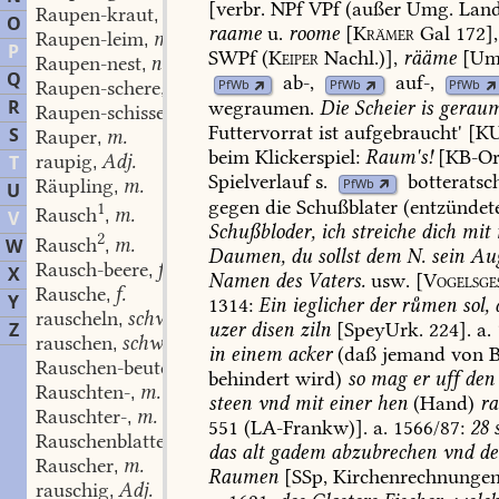
[verbr.
NPf
VPf
(außer
Umg.
Land
Raupen-kraut
n.
,
O
raame
u.
roome
[
Krämer
Gal
172],
Raupen-leim
m.
,
P
SWPf
(
Keiper
Nachl.)],
rääme
[Um
Raupen-nest
n.
,
Q
ab-
,
auf-
,
Raupen-schere
f.
PfWb
PfWb
PfWb
,
R
wegraumen
.
Die
Scheier
is
gerau
Raupen-schisser
m.
,
Futtervorrat
ist
aufgebraucht'
[
KU
S
Rauper
m.
,
beim
Klickerspiel:
Raum's!
[
KB-O
raupig
Adj.
T
,
Spielverlauf
s.
botteratsc
Räupling
m.
PfWb
,
U
gegen
die
Schußblater
(entzündet
1
Rausch
m.
V
,
Schußbloder,
ich
streiche
dich
mit
2
Rausch
m.
W
,
Daumen,
du
sollst
dem
N.
sein
Au
Rausch-beere
f.
,
X
Namen
des
Vaters.
usw.
[
Vogelsge
Rausche
f.
,
Y
1314:
Ein
ieglicher
der
rmen
sol,
rauscheln
schw.
,
uzer
disen
ziln
[SpeyUrk.
224].
a.
Z
rauschen
schw.
,
in
einem
acker
(daß
jemand
von
B
Rauschen-beutel
m.
,
behindert
wird)
so
mag
er
uff
den
Rauschten-
m.
,
steen
vnd
mit
einer
hen
(Hand)
r
Rauschter-
m.
,
551
(LA-Frankw)].
a.
1566/87:
28
s
Rauschenblatten-knecht
f.
,
das
alt
gadem
abzubrechen
vnd
de
Rauscher
m.
,
Raumen
[SSp,
Kirchenrechnunge
rauschig
Adj.
,