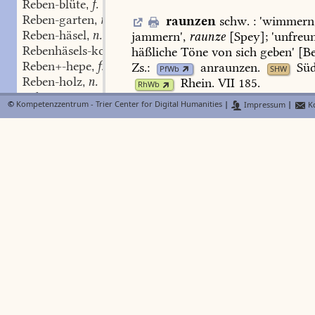
Reben-blüte
f.
,
Reben-garten
m.
raunzen
schw.
:
'
wimmern
,
Reben-häsel
n.
jammern
',
raunze
[Spey];
'unfreun
,
Rebenhäsels-kopf
m.
häßliche
Töne
von
sich
geben'
[Be
,
Reben+-hepe
f.
Zs.:
anraunzen
.
Süd
,
PfWb
SHW
Reben-holz
n.
Rhein.
VII
185
.
,
RhWb
Reb-
n.
,
©
Kompetenzzentrum - Trier Center for Digital Humanities
|
Impressum
|
Ko
Reben-igel
m.
,
Raupe
f.
:
Reb-
m.
,
1.
'wurmähnliche
Larve
des
Reben-könig
m.
,
Schmetterlings',
Raup
[verbr.,
Chr
Reben-kopf
m.
,
20
Müller
Dietschw
56
Heeger
Süd
Reben-land
n.
,
Heeger
Tiere
II
16
Lambert
Penns
Reb-
n.
,
172
Buch-Illisch],
Rauw
[KU-Roth
Reben-laub
n.
,
125)],
Rupp
[lothr.
SWPf];
Pl.
Rau
Reben-laus
Niedkch
ZW-Battw
RO-Dielkch
P
Reben-männchen
n.
,
Frankeck
Kallstdt
Wachh
LA-Nd'
reben-müde
Adj.
,
Dierb
],
Rauwe
[KU-Bedb
KB-Krie
Reben-ranken
m.
,
Opp
NW-Freinsh
LA-Gommh
Ilb
Reben-reifling
m.
,
Kand],
Ruppe
[
IB-Bliesmg/Bolch
]
Reben-saft
m.
,
Ensh
(
Glass
91)]
Dim.
Sg.
Raipche
Reb-
m.
,