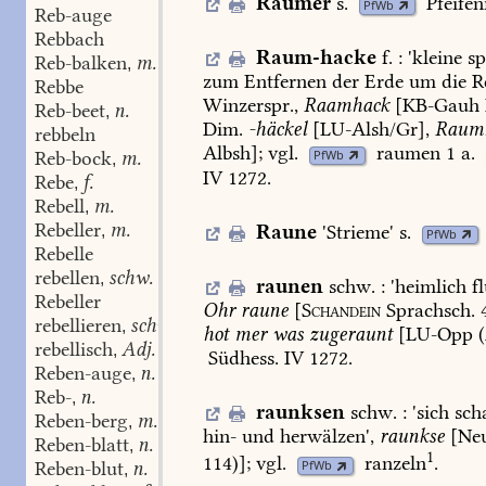
Räumer
s.
Pfeife
PfWb
Reb-auge
Rebbach
Raum-hacke
f.
:
'
kleine
sp
Reb-balken
m.
,
zum
Entfernen
der
Erde
um
die
R
Rebbe
Winzerspr.,
Raamhack
[
KB-Gauh
Reb-beet
n.
,
Dim.
-häckel
[
LU-Alsh/Gr
],
Raumh
rebbeln
Albsh
];
vgl.
raumen
1
a.
Reb-bock
m.
PfWb
,
IV
1272
.
Rebe
f.
,
Rebell
m.
,
Rebeller
m.
Raune
'Strieme'
s.
,
PfWb
Rebelle
rebellen
schw.
,
raunen
schw.
:
'
heimlich
fl
Rebeller
Ohr
raune
[
Schandein
Sprachsch.
4
rebellieren
schw.
,
hot
mer
was
zugeraunt
[LU-Opp
(
rebellisch
Adj.
,
Südhess.
IV
1272
.
Reben-auge
n.
,
Reb-
n.
,
raunksen
schw.
:
'
sich
sch
Reben-berg
m.
,
hin-
und
herwälzen
',
raunkse
[Neu
Reben-blatt
n.
,
1
114)];
vgl.
ranzeln
.
Reben-blut
n.
PfWb
,