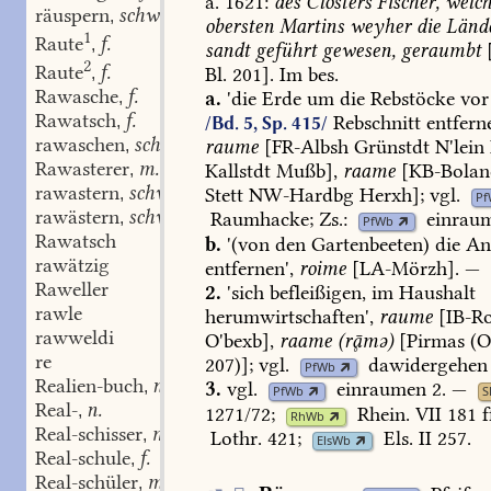
a.
1621:
des
Closters
Fischer,
welch
räuspern
schw.
,
obersten
Martins
weyher
die
Lände
1
Raute
f.
,
sandt
geführt
gewesen,
geraumbt
2
Raute
f.
Bl.
201].
Im
bes.
,
Rawasche
f.
a.
'die
Erde
um
die
Rebstöcke
vor
,
Rawatsch
f.
Rebschnitt
entferne
,
/Bd. 5, Sp. 415/
rawaschen
schw.
raume
[
FR-Albsh
Grünstdt
N'lein
,
Rawasterer
m.
Kallstdt
Mußb
],
raame
[
KB-Bolan
,
rawastern
schw.
Stett
NW-Hardbg
Herxh
];
vgl.
,
Pf
rawästern
schw.
Raumhacke
;
Zs.:
einrau
,
PfWb
Rawatsch
b.
'(von
den
Gartenbeeten)
die
An
rawätzig
entfernen',
roime
[
LA-Mörzh
].
—
Raweller
2.
'sich
befleißigen,
im
Haushalt
rawle
herumwirtschaften',
raume
[
IB-R
rawweldi
O'bexb
],
raame
(rmə)
[Pirmas
(
O
re
207)];
vgl.
dawidergehen
PfWb
Realien-buch
n.
,
3.
vgl.
einraumen
2.
—
PfWb
Real-
n.
,
1271/72
;
Rhein.
VII
181
ff
RhWb
Real-schisser
m.
,
Lothr.
421
;
Els.
II
257
.
ElsWb
Real-schule
f.
,
Real-schüler
m.
,