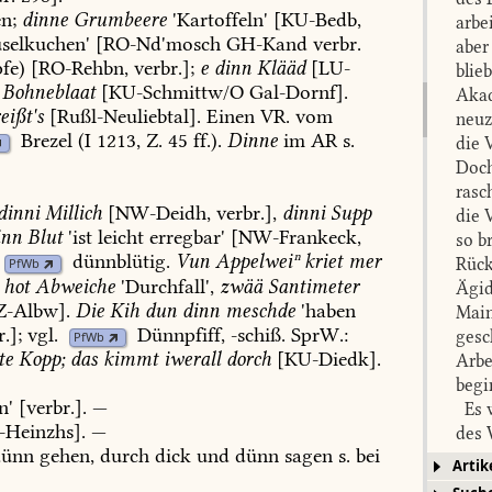
n;
dinne
Grumbeere
'Kartoffeln'
[KU-Bedb,
arbe
uselkuchen'
[RO-Nd'mosch
GH-Kand
verbr.
aber
fe)
[RO-Rehbn,
verbr.];
e
dinn
Klääd
[
LU-
blie
Bohneblaat
[
KU-Schmittw/O
Gal-Dornf
].
Akad
eißt's
[Rußl-Neuliebtal].
Einen
VR.
vom
neuz
Brezel
(I
1213,
Z.
45
ff.).
Dinne
im
AR
s.
die 
Doch
rasc
dinni
Millich
[NW-Deidh,
verbr.],
dinni
Supp
die 
inn
Blut
'ist
leicht
erregbar'
[
NW-Frankeck
,
so b
dünnblütig
.
Vun
Appelweiⁿ
kriet
mer
Rück
PfWb
hot
Abweiche
'Durchfall',
zwää
Santimeter
Ägid
Z-Albw
].
Die
Kih
dun
dinn
meschde
'haben
Main
.];
vgl.
Dünnpfiff
,
-schiß
.
SprW.:
gesc
PfWb
te
Kopp;
das
kimmt
iwerall
dorch
[
KU-Diedk
].
Arbe
begi
n'
[verbr.].
—
Es w
-Heinzhs
].
—
des 
ünn
gehen,
durch
dick
und
dünn
sagen
s.
bei
Vora
Artik
Grun