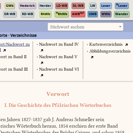
N
GWb
Hederich
Herder
LD-WB
DL-WB
LW
Lexer
Lexer
N
Spl
DR-WB
RD-WB
RhWb
RhWb
AWB
UWB
WWb
Wander
Stichwort suchen
rte · Verzeichnisse
rt/Nachwort zu
•
Nachwort zu Band IV
•
Kartenverzeichnis
I
•
Abbildungsverzeichnis
ort zu Band II
•
Nachwort zu Band V
ort zu Band III
•
Nachwort zu Band VI
Vorwort
I. Die Geschichte des Pfälzischen Wörterbuches
en Jahren 1827-1837 gab J. Andreas Schmeller sein
risches Wörterbuch heraus, 1854 erschien der erste Band
Deutschen Wörterbuches der Brüder Grimm, und schon 1858