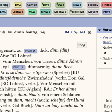
1
2
delung
BMZ
Campe
DWb
DWb
ElsWb
FiloSlov
FindeB
N
LmL
LothWb
MLW
MNWB
MeckWB
MeckWB
Meyers
PfWb
Vorwo
Adj.
bis
dünn-häutig
,
Adj.
Bd. 2, Sp. 624
•
Vorwo
Band 
15
•
Nachw
gensatz
zu
dick
;
dinn
(din)
PfWb
-Aßw
RO-Lohnsf
].
•
Nachw
,
vom
Menschen,
von
Tieren;
dinne
Äärem
,
vgl.
dünnarmig
;
dinne
Been
PfWb
Er
is
so
dinn
wie
e
Sperwer
(Sperber)
[
KU-
htsfädemche
'Zwirnsfaden'
[verbr.
Don
Gal
[RO-Lohnsf,
verbr.].
Vor
Menschen
mit
ch
hüten
[
KU-A'glan
].
RA.:
Er
hot
dinne
einsh
],
e
dinni
Naaⁿs,
von
einem
Schlauen
ang
un
dinn,
macht
(auch:
scheißt)
der
Hund
In d
verbr.
Gal
Buch].
Dinn
un
lang
macht
aa
'n
Baye
r.
298].
—
des 