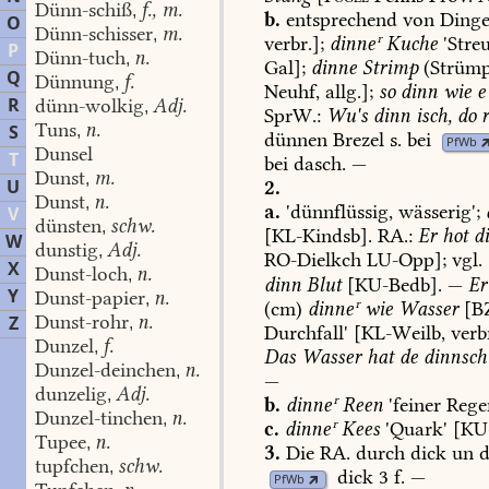
Dünn-schiß
f., m.
,
b.
entsprechend
von
Dinge
O
Dünn-schisser
m.
,
verbr.];
dinneʳ
Kuche
'Stre
P
Dünn-tuch
n.
,
Gal];
dinne
Strimp
(Strümp
Q
Dünnung
f.
,
Neuhf
,
allg.];
so
dinn
wie
e
R
dünn-wolkig
Adj.
,
SprW.:
Wu's
dinn
isch,
do
r
Tuns
n.
S
,
dünnen
Brezel
s.
bei
PfWb
Dunsel
T
bei
dasch
.
—
Dunst
m.
,
U
2.
Dunst
n.
,
a.
'dünnflüssig,
wässerig';
V
dünsten
schw.
,
[
KL-Kindsb
].
RA.:
Er
hot
d
W
dunstig
Adj.
,
RO-Dielkch
LU-Opp
];
vgl.
X
Dunst-loch
n.
,
dinn
Blut
[
KU-Bedb
].
—
Er
Y
Dunst-papier
n.
,
(cm)
dinneʳ
wie
Wasser
[
B
Dunst-rohr
n.
Z
,
Durchfall'
[KL-Weilb,
verbr
Dunzel
f.
,
Das
Wasser
hat
de
dinnsch
Dunzel-deinchen
n.
,
—
dunzelig
Adj.
,
b.
dinneʳ
Reen
'feiner
Rege
Dunzel-tinchen
n.
,
c.
dinneʳ
Kees
'Quark'
[
KU
Tupee
n.
,
3.
Die
RA.
durch
dick
un
d
tupfchen
schw.
,
dick
3
f.
—
PfWb