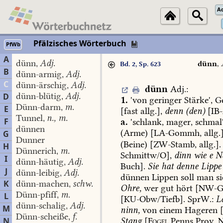
A
Pfälzisches Wörterbuch
PfWb
A
dünn
Adj.
,
dünn
,
Bd. 2, Sp. 623
B
dünn-armig
Adj.
,
C
dünn-ärschig
Adj.
,
dünn
Adj.
:
dünn-blütig
Adj.
D
,
1.
'von
geringer
Stärke',
Ge
Dünn-darm
m.
,
E
[fast
allg.],
denn
(den)
[
IB
Tunnel
n., m.
,
F
a.
'schlank,
mager,
schmal'
dünnen
(Arme)
[
LA-Gommh
,
allg.]
G
Dunner
(Beine)
[ZW-Stamb,
allg.].
H
Dünnerich
m.
,
Schmittw/O
],
dinn
wie
e
Nä
I
dünn-häutig
Adj.
,
Buch].
Sie
hat
denne
Lippe
J
dünn-leibig
Adj.
,
dünnen
Lippen
soll
man
si
K
dünn-machen
schw.
,
Ohre,
wer
gut
hört
[
NW-G
Dünn-pfiff
m.
L
,
[
KU-Obw/Tiefb
].
SprW.:
L
dünn-schalig
Adj.
,
M
ninn,
von
einem
Hageren
[
Dünn-scheiße
f.
,
Stang
[
Fogel
Penns
Prov.
N
N