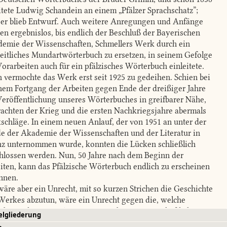
itete Ludwig Schandein an einem „Pfälzer Sprachschatz”;
 er blieb Entwurf. Auch weitere Anregungen und Anfänge
ben ergebnislos, bis endlich der Beschluß der Bayerischen
emie der Wissenschaften, Schmellers Werk durch ein
eitliches Mundartwörterbuch zu ersetzen, in seinem Gefolge
Vorarbeiten auch für ein pfälzisches Wörterbuch einleitete.
 vermochte das Werk erst seit 1925 zu gedeihen. Schien bei
hem Fortgang der Arbeiten gegen Ende der dreißiger Jahre
Veröffentlichung unseres Wörterbuches in greifbarer Nähe,
rachten der Krieg und die ersten Nachkriegsjahre abermals
schläge. In einem neuen Anlauf, der von 1951 an unter der
e der Akademie der Wissenschaften und der Literatur in
z unternommen wurde, konnten die Lücken schließlich
hlossen werden. Nun, 50 Jahre nach dem Beginn der
iten, kann das Pfälzische Wörterbuch endlich zu erscheinen
nnen.
äre aber ein Unrecht, mit so kurzen Strichen die Geschichte
Werkes abzutun, wäre ein Unrecht gegen die, welche
rbeiten leisteten, Anregungen gaben, wissenschaftliche
elgliederung
dlagen schufen, und erst recht gegen die früheren und