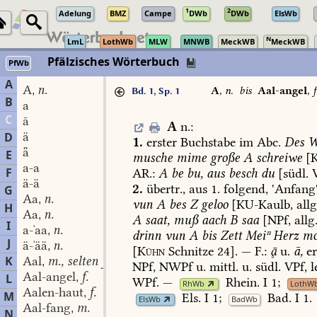
1
2
Adelung
BMZ
Campe
DWb
DWb
ElsWb
N
LmL
LothWb
MLW
MNWB
MeckWB
MeckWB
Pfälzisches Wörterbuch
PfWb
A
A
n.
,
A
,
n.
bis
Aal-angel
,
f
Bd. 1, Sp. 1
B
a
C
ā
A
n.
:
ä
D
1.
erster
Buchstabe
im
Abc.
Des
W
ǟ
E
musche
mime
große
A
schreiwe
[K
a-a
F
AR.:
A
be
bu,
aus
besch
du
[südl.
V
ä-ä
2.
übertr.,
aus
1.
folgend,
'Anfang'
G
Aa
n.
,
vun
A
bes
Z
geloo
[
KU-Kaulb
,
allg
H
Aa
n.
,
A
saat,
muß
aach
B
saa
[NPf,
allg.
I
a-ˈaa
n.
,
drinn
vun
A
bis
Zett
Meiⁿ
Herz
mo
J
ä-ˈää
n.
,
[
Kühn
Schnitze
24].
—
F.:

u.
ā,
er
K
Aal
m., selten f.
,
NPf,
NWPf
u.
mittl.
u.
südl.
VPf,
l
Aal-angel
f.
L
,
WPf.
—
Rhein.
I
1
;
RhWb
LothW
Aalen-haut
f.
,
M
Els.
I
1
;
Bad.
I
1
.
ElsWb
BadWb
Aal-fang
m.
,
N