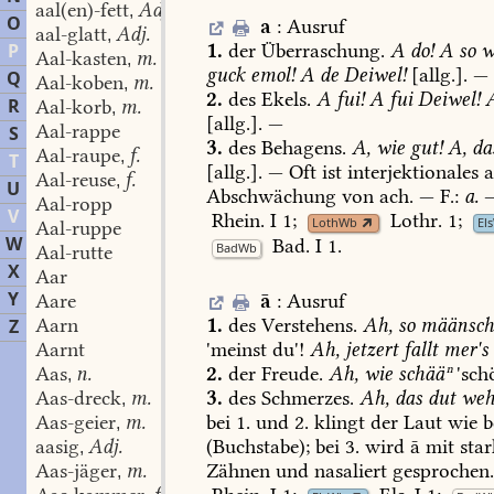
aal(en)-fett
Adj.
,
O
a
:
Ausruf
aal-glatt
Adj.
,
1.
der
Überraschung.
A
do!
A
so
w
P
Aal-kasten
m.
,
guck
emol!
A
de
Deiwel!
[allg.].
—
Q
Aal-koben
m.
,
2.
des
Ekels.
A
fui!
A
fui
Deiwel!
R
Aal-korb
m.
,
[allg.].
—
Aal-rappe
S
3.
des
Behagens.
A,
wie
gut!
A,
da
Aal-raupe
f.
,
T
[allg.].
—
Oft
ist
interjektionales
Aal-reuse
f.
,
U
Abschwächung
von
ach.
—
F.:
a.
Aal-ropp
V
Rhein.
I
1
;
Lothr.
1
;
LothWb
El
Aal-ruppe
W
Bad.
I
1
.
BadWb
Aal-rutte
X
Aar
Y
ā
:
Ausruf
Aare
1.
des
Verstehens.
Ah,
so
määnsch(
Aarn
Z
'meinst
du'!
Ah,
jetzert
fallt
mer's
Aarnt
2.
der
Freude.
Ah,
wie
schääⁿ
'sch
Aas
n.
,
3.
des
Schmerzes.
Ah,
das
dut
weh
Aas-dreck
m.
,
bei
1.
und
2.
klingt
der
Laut
wie
b
Aas-geier
m.
,
(Buchstabe);
bei
3.
wird
ā
mit
star
aasig
Adj.
,
Zähnen
und
nasaliert
gesprochen
Aas-jäger
m.
,