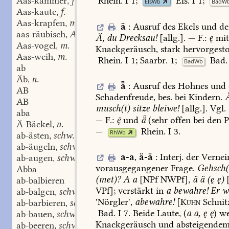
Aas-kammer
f.
Rhein.
I
1
;
Els.
I
1
;
,
ElsWb
BadW
Aas-kaute
f.
,
Aas-krapfen
m.
,
ä
:
Ausruf
des
Ekels
und
de
aas-räubisch
Adj.
,
Ä,
du
Drecksau!
[allg.].
—
F.:
ę
mi
Aas-vogel
m.
,
Knackgeräusch,
stark
hervorgesto
Aas-weih
m.
,
Rhein.
I
1
;
Saarbr.
1;
Bad.
BadWb
ab
Äb
n.
,
ǟ
:
Ausruf
des
Hohnes
und
AB
Schadenfreude,
bes.
bei
Kindern.
AB
musch(t)
sitze
bleiwe!
[allg.].
Vgl.
aba
—
F.:

und
ǟ
(sehr
offen
bei
den
P
Ä-Bäckel
n.
,
—
Rhein.
I
3
.
RhWb
ab-ästen
schw.
,
ab-äugeln
schw.
,
a-a
,
ä-ä
:
Interj.
der
Vernei
ab-augen
schw.
,
vorausgegangener
Frage.
Gehsch(
Abba
(met)?
A
a
[NPf
NWPf],
ä
ä
(ę
ę)
[
ab-balbieren
VPf];
verstärkt
in
a
bewahre!
Er
w
ab-balgen
schw.
,
'Nörgler',
abewahre!
[
Kühn
Schnit
ab-barbieren
schw.
,
Bad.
I
7
.
Beide
Laute,
(
a
a,
ę
ę
)
we
ab-bauen
schw.
,
Knackgeräusch
und
absteigende
ab-beeren
schw.
,