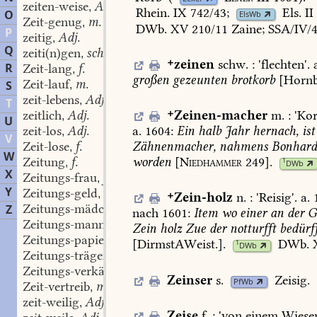
zeiten-weise
Adj.
,
Rhein.
IX
742/43
;
Els.
II
O
ElsWb
Zeit-genug
m.
,
DWb.
XV
210/11
Zaine;
SSA/IV/4
P
zeitig
Adj.
,
Q
zeiti(n)gen
schw.
,

zeinen
schw.
:
'
flechten
'.
a
R
Zeit-lang
f.
,
großen
gezeunten
brotkorb
[Hornb
Zeit-lauf
m.
S
,
zeit-lebens
Adj.
,
T

Zeinen-macher
m.
:
'
Ko
zeitlich
Adj.
,
U
a.
1604:
Ein
halb
Jahr
hernach,
ist
zeit-los
Adj.
,
V
Zähnenmacher,
nahmens
Bonhard
Zeit-lose
f.
,
W
worden
[
Niedhammer
249].
Zeitung
f.
1
,
DWb
X
Zeitungs-frau
f.
,
Y
Zeitungs-geld
n.
,

Zein-holz
n.
:
'
Reisig
'.
a.
Zeitungs-mädchen
n.
Z
,
nach
1601:
Item
wo
einer
an
der
G
Zeitungs-mann
m.
,
Zein
holz
Zue
der
notturfft
bedürf
Zeitungs-papier
n.
,
[DirmstAWeist.].
DWb.
1
DWb
Zeitungs-träger
m.
,
Zeitungs-verkäufer
m.
,
Zeinser
s.
Zeisig
.
PfWb
Zeit-vertreib
m.
,
zeit-weilig
Adj.
,
Zeise
f.
:
'
von
einem
Wiese