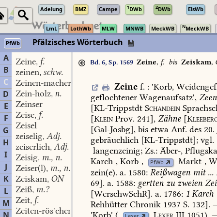
1
2
Adelung
BMZ
Campe
DWb
DWb
ElsWb
N
LmL
LothWb
MLW
MNWB
MeckWB
MeckWB
Pfälzisches Wörterbuch
PfWb
A
Zeine
f.
,
Zeine
,
f.
bis
Zeiskam
,
Bd. 6, Sp. 1569
B
zeinen
schw.
,
C
Zeinen-macher
m.
,
Zeine
f.
:
'
Korb,
Weidengefl
Zein-holz
n.
D
,
geflochtener
Wagenaufsatz
',
Zee
Zeinser
E
[KL-Trippstdt
Schandein
Sprachsc
Zeise
f.
,
F
[
Klein
Prov.
241],
Zähne
[
Kleeber
Zeisel
[
Gal-Josbg
],
bis
etwa
Anf.
des
20.
G
zeiselig
Adj.
,
gebräuchlich
[
KL-Trippstdt
];
vgl.
H
zeiserlich
Adj.
,
langenzeinig
;
Zs.:
Äber-,
Pflugska
I
Zeisig
m., n.
,
Karch-,
Korb-,
Markt-
,
Wa
PfWb
J
Zeiser(l)
m., n.
,
zein(e)
.
a.
1580:
Reißwagen
mit
...
K
Zeiskam
ON
,
69].
a.
1588:
gertten
zu
zweien
Zei
Zeiß
m.?
L
,
[WerschwSchR].
a.
1786:
1
Karch
Zeit
f.
,
M
Rehhütter
Chronik
1937
S.
132].
Zeiten-rös'chen
n.
,
'Korb'
(
Lexer
III
1051
).
N
Lexer