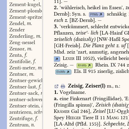
11].
—
Zement-kugel
f.
,
2.
'wählerisch,
heikel
im
Essen',
z
Zement-plombe
f.
,
Dernb
];
Syn.
s.
schnäkig
PfWb
Zement-spritze
f.
,
esch
z.
[
BZ-Dernb
].
—
Zendel
m.
,
3.
'verkümmert,
schlecht
entwickel
Zender
Pflanzen,
zeiseʳ
-
lich
[
LA-Hainf
G
Zenderling
m.
,
zeiselich
(dsaisəliχ)
[
NW-Haßl
Spe
Zeng-nessel
[
GH-Freisb
].
Die
Planz
geht
z.
uf
Zensor
m.
,
Mhd.
zeiz
'zart,
anmutig,
angeneh
Zenta
f.
,
Lexer
III
1052
),
vielleicht
beein
Zentifolie
f.
,
Zeisig.
—
Rhein.
IX
744
z
RhWb
Zenti-meter
m., n.
,
Els.
II
915
ziserlig,
zislich
ElsWb
Zentner
m.
,
Zentner-gewicht
n.
,
Zeisig
,
Zeiser(l)
m.,
n.
:
Zentner-last
f.
,
1.
Vogelname.
Zentner-sack
m.
,
a.
eine
Finkenart
(Fringillidae),
'E
zentner-schwer
Adj.
,
(Fringilla
spinus)',
Zeisich
(dsaisiχ
Zentner-stein
m.
,
Krämer
Gal
246],
Zeisel
[LU-Ogg
zentrieren
schw.
,
Spey
Heeger
Tiere
II
11
Mang
121]
Zentrifuge
f.
,
[LA-Altd
(PfId.
155)].
Schpechte,
D
Zentrum
n.
,