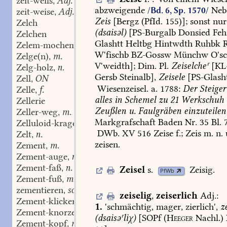
zeit-weils
Adj.
,
abzweigende
Neb
/Bd. 6, Sp. 1570/
zeit-weise
Adj.
,
Zeis
[Bergz
(PfId.
155)];
sonst
nur
Zelch
(dsaisəl)
[
PS-Burgalb
Donsied
Feh
Zelchen
Glashtt
Heltbg
Hintwdth
Ruhbk
R
Zelem-mochem
ON
,
W'fischb
BZ-Gossw
Münchw
O'sc
Zelge(n)
m.
,
V'weidth
];
Dim.
Pl.
Zeiselcheʳ
[
KL
Zelg-holz
n.
,
Gersb
Steinalb
],
Zeisele
[
PS-Glash
Zell
ON
,
Wiesenzeisel
.
a.
1788:
Der
Steiger
Zelle
f.
,
alles
in
Schemel
zu
21
Werkschuh
Zellerie
Zeußlen
u.
Faulgräben
einzuteilen
Zeller-weg
m.
,
Markgrafschaft
Baden
Nr.
35
Bl.
7
Zelluloid-kragen
m.
,
DWb.
XV
516
Zeise
f.;
Zeis
m.
n.
Zelt
n.
,
zeisen.
Zement
m.
,
Zement-auge
n.
,
Zement-faß
n.
,
Zeisel
s.
Zeisig
.
PfWb
Zement-fuß
m.
,
zementieren
schw.
,
zeiselig
,
zeiserlich
Adj.
:
Zement-klicker
m.
,
1.
'schmächtig,
mager,
zierlich',
z
Zement-knorzen
m.
,
(dsaisəʳliχ)
[SOPf
(
Heeger
Nachl.)
Zement-kopf
m.
,