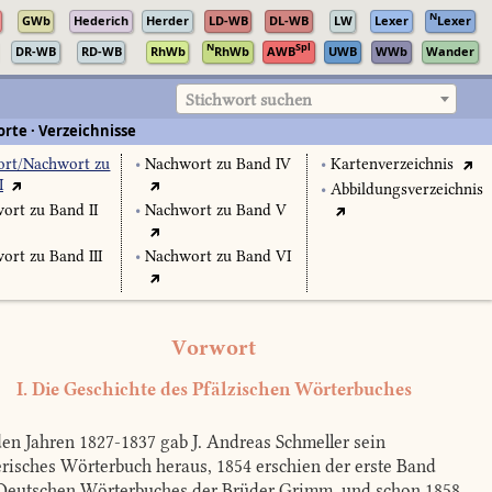
N
GWb
Hederich
Herder
LD-WB
DL-WB
LW
Lexer
Lexer
N
Spl
DR-WB
RD-WB
RhWb
RhWb
AWB
UWB
WWb
Wander
Stichwort suchen
rte · Verzeichnisse
rt/Nachwort zu
•
Nachwort zu Band IV
•
Kartenverzeichnis
I
•
Abbildungsverzeichnis
ort zu Band II
•
Nachwort zu Band V
ort zu Band III
•
Nachwort zu Band VI
Vorwort
I. Die Geschichte des Pfälzischen Wörterbuches
en Jahren 1827-1837 gab J. Andreas Schmeller sein
risches Wörterbuch heraus, 1854 erschien der erste Band
Deutschen Wörterbuches der Brüder Grimm, und schon 1858