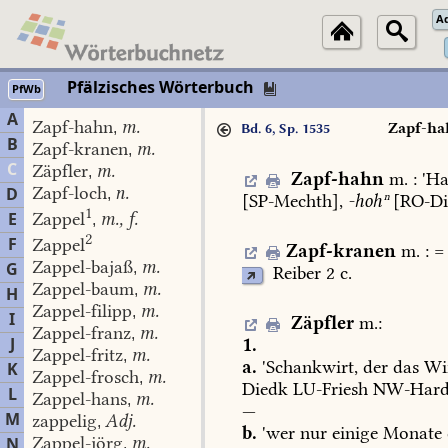
A
Pfälzisches Wörterbuch
PfWb
A
Zapf-hahn
m.
,
Zapf-ha
Bd. 6, Sp. 1535
B
Zapf-kranen
m.
,
C
Zäpfler
m.
,
Zapf-hahn
m.
:
'H
Zapf-loch
n.
D
,
[
SP-Mechth
],
-hohⁿ
[
RO-Di
1
E
Zappel
m., f.
,
2
F
Zappel
Zapf-kranen
m.
:
=
Zappel-bajaß
m.
G
,
Reiber
2
c.
Zappel-baum
m.
,
H
Zappel-filipp
m.
,
I
Zäpfler
m.
:
Zappel-franz
m.
,
J
1.
Zappel-fritz
m.
,
a.
'Schankwirt,
der
das
Wir
K
Zappel-frosch
m.
,
Diedk
LU-Friesh
NW-Hard
L
Zappel-hans
m.
,
—
M
zappelig
Adj.
,
b.
'wer
nur
einige
Monate
Zappel-jörg
m.
N
,