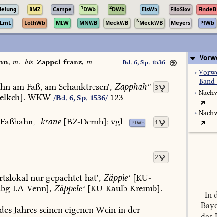
1
2
delung
BMZ
Campe
DWb
DWb
ElsWb
FiloSlov
FindeB
N
LmL
LothWb
MLW
MNWB
MeckWB
MeckWB
Meyers
PfWb
Vorwo
hn
,
m.
bis
Zappel-franz
,
m.
Bd. 6, Sp. 1536
•
Vorwo
Band 
ahn
am
Faß,
am
Schanktresen',
Zapphahⁿ
3
•
Nachw
elkch
].
WKW
123.
—
/Bd. 6, Sp. 1536/
•
Nachw
Faßhahn,
-krane
[
BZ-Dernb
];
vgl.
1
PfWb
2
tslokal
nur
gepachtet
hat',
Zäppleʳ
[
KU-
bg
LA-Venn
],
Zäppeleʳ
[
KU-Kaulb
Kreimb
].
In d
Baye
des
Jahres
seinen
eigenen
Wein
in
der
des 