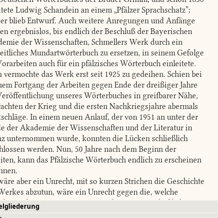
itete Ludwig Schandein an einem „Pfälzer Sprachschatz”;
 er blieb Entwurf. Auch weitere Anregungen und Anfänge
ben ergebnislos, bis endlich der Beschluß der Bayerischen
emie der Wissenschaften, Schmellers Werk durch ein
eitliches Mundartwörterbuch zu ersetzen, in seinem Gefolge
Vorarbeiten auch für ein pfälzisches Wörterbuch einleitete.
 vermochte das Werk erst seit 1925 zu gedeihen. Schien bei
hem Fortgang der Arbeiten gegen Ende der dreißiger Jahre
Veröffentlichung unseres Wörterbuches in greifbarer Nähe,
rachten der Krieg und die ersten Nachkriegsjahre abermals
schläge. In einem neuen Anlauf, der von 1951 an unter der
e der Akademie der Wissenschaften und der Literatur in
z unternommen wurde, konnten die Lücken schließlich
hlossen werden. Nun, 50 Jahre nach dem Beginn der
iten, kann das Pfälzische Wörterbuch endlich zu erscheinen
nnen.
äre aber ein Unrecht, mit so kurzen Strichen die Geschichte
Werkes abzutun, wäre ein Unrecht gegen die, welche
rbeiten leisteten, Anregungen gaben, wissenschaftliche
elgliederung
dlagen schufen, und erst recht gegen die früheren und