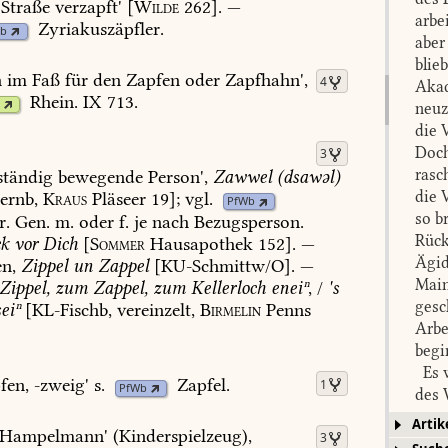
Straße
verzapft'
[
Wilde
262].
—
arbe
Zyriakuszäpfler
.
Wb
aber
blie
h
im
Faß
für
den
Zapfen
oder
Zapfhahn
',
4
Akad
Rhein.
IX
713
.
neuz
die 
Doch
3
rasc
ständig
bewegende
Person',
Zawwel
(dsawəl)
die 
ernb,
Kraus
Pläseer
19];
vgl.
PfWb
so b
r
.
Gen.
m.
oder
f.
je
nach
Bezugsperson.
Rück
k
vor
Dich
[
Sommer
Hausapothek
152].
—
Ägid
n,
Zippel
un
Zappel
[
KU-Schmittw/O
].
—
Main
Zippel,
zum
Zappel,
zum
Kellerloch
eneiⁿ
,
/
's
gesc
eiⁿ
[KL-Fischb,
vereinzelt,
Birmelin
Penns
Arbe
begi
Es w
fen,
-zweig'
s.
Zapfel
.
1
PfWb
des 
Vora
Artik
Hampelmann'
(Kinderspielzeug),
3
Grun