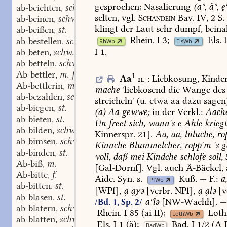
gesprochen;
Nasalierung
(aⁿ,
äⁿ,
ęⁿ
ab-beichten
schw.
,
selten,
vgl.
Schandein
Bav.
IV,
2
S.
ab-beinen
schw.
,
klingt
der
Laut
sehr
dumpf,
beina
ab-beißen
st.
,
Rhein.
I
3
;
Els.
I
ab-bestellen
schw.
,
RhWb
ElsWb
I
1
.
ab-beten
schw.
,
ab-betteln
schw.
,
Ab-bettler
m. f.
,
1
Aa
n.
:
Liebkosung,
Kinder
Ab-bettlerin
m. f.
,
mache
'liebkosend
die
Wange
des
ab-bezahlen
schw.
,
streicheln'
(u.
etwa
aa
dazu
sagen
ab-biegen
st.
,
(a)
Aa
gewwe;
in
der
Verkl.:
Aache
ab-bieten
st.
,
Un
freet
sich,
wann's
e
Ahle
krieg
ab-bilden
schw.
,
Kinnerspr.
21].
Aa,
aa,
luluche,
ro
ab-bimsen
schw.
,
Kinnche
Blummelcher,
ropp'm
's
g
ab-binden
st.
,
voll,
daß
mei
Kindche
schlofe
soll,
Ab-biß
m.
,
[
Gal-Dornf
].
Vgl.
auch
Ä-
Bäckel,
Ab-bitte
f.
,
Aide.
Syn.
s.
Kuß
.
—
F.:
ā
PfWb
ab-bitten
st.
,
[WPf],

χə
[verbr.
NPf],

lə
[v
ab-blasen
st.
,
āⁿlə
[
NW-Wachh
].
/Bd. 1, Sp. 2/
ab-blatern
schw.
,
Rhein.
I
85
(ai
II);
Loth
LothWb
ab-blatten
schw.
,
Els.
I
1
(ä);
Bad.
I
1/2
(A-B
BadWb