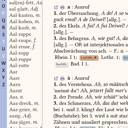
aal(en)-fett
Adj.
,
O
a
:
Ausruf
aal-glatt
Adj.
,
1.
der
Überraschung.
A
do!
A
so
w
P
Aal-kasten
m.
,
guck
emol!
A
de
Deiwel!
[allg.].
—
Q
Aal-koben
m.
,
2.
des
Ekels.
A
fui!
A
fui
Deiwel!
R
Aal-korb
m.
,
[allg.].
—
Aal-rappe
S
3.
des
Behagens.
A,
wie
gut!
A,
da
Aal-raupe
f.
,
T
[allg.].
—
Oft
ist
interjektionales
Aal-reuse
f.
,
U
Abschwächung
von
ach.
—
F.:
a.
Aal-ropp
V
Rhein.
I
1
;
Lothr.
1
;
LothWb
El
Aal-ruppe
W
Bad.
I
1
.
BadWb
Aal-rutte
X
Aar
Y
ā
:
Ausruf
Aare
1.
des
Verstehens.
Ah,
so
määnsch(
Aarn
Z
'meinst
du'!
Ah,
jetzert
fallt
mer's
Aarnt
2.
der
Freude.
Ah,
wie
schääⁿ
'sch
Aas
n.
,
3.
des
Schmerzes.
Ah,
das
dut
weh
Aas-dreck
m.
,
bei
1.
und
2.
klingt
der
Laut
wie
b
Aas-geier
m.
,
(Buchstabe);
bei
3.
wird
ā
mit
star
aasig
Adj.
,
Zähnen
und
nasaliert
gesprochen
Aas-jäger
m.
,