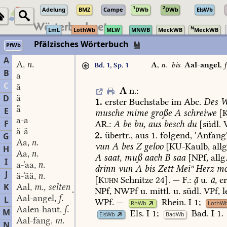
1
2
Adelung
BMZ
Campe
DWb
DWb
ElsWb
N
LmL
LothWb
MLW
MNWB
MeckWB
MeckWB
Pfälzisches Wörterbuch
PfWb
A
A
n.
,
A
,
n.
bis
Aal-angel
,
f
Bd. 1, Sp. 1
B
a
C
ā
A
n.
:
ä
D
1.
erster
Buchstabe
im
Abc.
Des
W
ǟ
E
musche
mime
große
A
schreiwe
[K
a-a
F
AR.:
A
be
bu,
aus
besch
du
[südl.
V
ä-ä
2.
übertr.,
aus
1.
folgend,
'Anfang'
G
Aa
n.
,
vun
A
bes
Z
geloo
[
KU-Kaulb
,
allg
H
Aa
n.
,
A
saat,
muß
aach
B
saa
[NPf,
allg.
I
a-ˈaa
n.
,
drinn
vun
A
bis
Zett
Meiⁿ
Herz
mo
J
ä-ˈää
n.
,
[
Kühn
Schnitze
24].
—
F.:

u.
ā,
er
K
Aal
m., selten f.
,
NPf,
NWPf
u.
mittl.
u.
südl.
VPf,
l
Aal-angel
f.
L
,
WPf.
—
Rhein.
I
1
;
RhWb
LothW
Aalen-haut
f.
,
M
Els.
I
1
;
Bad.
I
1
.
ElsWb
BadWb
Aal-fang
m.
,
N