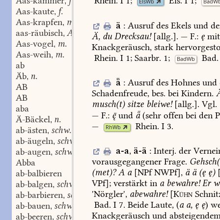
Aas-kammer
f.
Rhein.
I
1
;
Els.
I
1
;
,
ElsWb
BadW
Aas-kaute
f.
,
Aas-krapfen
m.
,
ä
:
Ausruf
des
Ekels
und
de
aas-räubisch
Adj.
,
Ä,
du
Drecksau!
[allg.].
—
F.:
ę
mi
Aas-vogel
m.
,
Knackgeräusch,
stark
hervorgesto
Aas-weih
m.
,
Rhein.
I
1
;
Saarbr.
1;
Bad.
BadWb
ab
Äb
n.
,
ǟ
:
Ausruf
des
Hohnes
und
AB
Schadenfreude,
bes.
bei
Kindern.
AB
musch(t)
sitze
bleiwe!
[allg.].
Vgl.
aba
—
F.:

und
ǟ
(sehr
offen
bei
den
P
Ä-Bäckel
n.
,
—
Rhein.
I
3
.
RhWb
ab-ästen
schw.
,
ab-äugeln
schw.
,
a-a
,
ä-ä
:
Interj.
der
Vernei
ab-augen
schw.
,
vorausgegangener
Frage.
Gehsch(
Abba
(met)?
A
a
[NPf
NWPf],
ä
ä
(ę
ę)
[
ab-balbieren
VPf];
verstärkt
in
a
bewahre!
Er
w
ab-balgen
schw.
,
'Nörgler',
abewahre!
[
Kühn
Schnit
ab-barbieren
schw.
,
Bad.
I
7
.
Beide
Laute,
(
a
a,
ę
ę
)
we
ab-bauen
schw.
,
Knackgeräusch
und
absteigende
ab-beeren
schw.
,