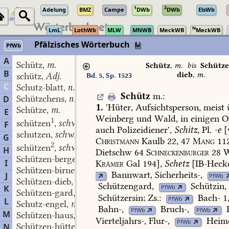
1
2
Adelung
BMZ
Campe
DWb
DWb
ElsWb
N
LmL
LothWb
MLW
MNWB
MeckWB
MeckWB
Pfälzisches Wörterbuch
PfWb
A
Schütz
m.
,
Schütz
,
m.
bis
Schütze
B
dieb
,
m.
schütz
Adj.
Bd. 5, Sp. 1523
,
C
Schutz-blatt
n.
,
Schütz
m.
:
Schützchens
n.
D
,
1.
'Hüter,
Aufsichtsperson,
meist
Schütze
m.
,
E
Weinberg
und
Wald,
in
einigen
O
1
schützen
schw.
F
,
auch
Polizeidiener',
Schitz,
Pl.
-e
[
schutzen
schw.
,
G
Christmann
Kaulb
22,
47
Mang
11
2
schützen
schw.
,
H
Dietschw
64
Schneckenburger
28
W
Schützen-berger
m.
,
I
Krämer
Gal
194],
Schetz
[
IB-Heck
Schützen-birne
f.
,
Bannwart
,
Sicherheits-,
J
PfWb
Schützen-dieb
m.
,
Schützengard
,
Schützin
,
K
PfWb
Schützen-gard
m.
,
Schützersin
;
Zs.:
Bach-
1
PfWb
L
Schutz-engel
m.
,
Bahn-
,
Bruch-
,
PfWb
PfWb
M
Schützen-haus
n.
,
Vierteljahrs-,
Flur-,
Heime
PfWb
Schützen-hütte
f.
N
,