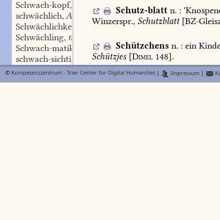
Schwach-kopf
m.
,
Schutz-blatt
n.
:
'
Knospend
schwächlich
Adj.
,
Winzerspr.,
Schutzblatt
[
BZ-Gleis
Schwächlichkeit
f.
,
Schwächling
m.
,
Schützchens
n.
:
ein
Kinder
Schwach-matikus
m.
,
Schützjes
[
Dimel
148].
schwach-sichtig
Adj.
,
Schwach-sinn
m.
,
©
Kompetenzzentrum - Trier Center for Digital Humanities
|
Impressum
|
Ko
schwach-sinnig
Adj.
Schütze
m.
:
,
Schwächung
f.
1.
'wer
mit
einer
Schußwaffe
schie
,
Schwaddel-base
[verbr.,
Lambert
Penns
134];
vgl.
Schwaddel-maul
Schießer
1;
Zs.:
ABC-
,
PfWb
P
schwaddeln
Wildschütze
.
Des
isch
en
PfWb
1
(schlechder)
Sch.
[
LA-Gommh
].
E
Schwade
f. m.
,
Sch.,
as
net
immer
e
Laaf
gelade
h
Schwaden
f. m.
,
Cook
Book
37].
a.
1716:
Item
ahn
2
Schwade
f.
,
fronleicht
Nambstag
Vor
die
schie
1
Schwadel
Gen.?
,
Und
Fahnen
Dreger
[SSp,
Kirchen
2
Schwadel
f.
,
Wernbg,
Bl.
12].
—
Schwadel-base
f.
,
2.
'das
Sternzeichen
Schütze'.
Volk
Schwadel-bauch
m.
,
Sch.
geplanzt
is,
schießt
[
Fogel
Bel
Schwadeler
m.
,