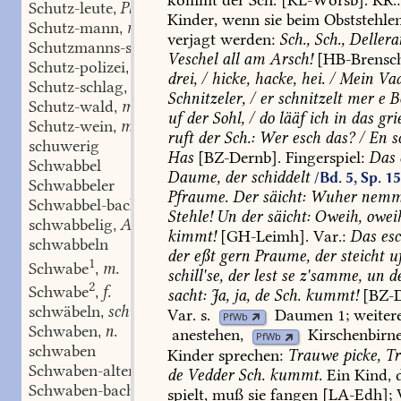
Schutz-leute
Pl.
,
Kinder,
wenn
sie
beim
Obststehle
Schutz-mann
m.
,
verjagt
werden:
Sch.,
Sch.,
Dellera
Schutzmanns-scheißdreck
m.
,
Veschel
all
am
Arsch!
[
HB-Brensc
Schutz-polizei
f.
,
drei,
/
hicke,
hacke,
hei.
/
Mein
Vad
Schutz-schlag
m.
,
Schnitzeler,
/
er
schnitzelt
mer
e
Bo
Schutz-wald
m.
,
uf
der
Sohl,
/
do
lääf
ich
in
das
gri
Schutz-wein
m.
,
ruft
der
Sch.:
Wer
esch
das?
/
En
s
schuwerig
Has
[
BZ-Dernb
].
Fingerspiel:
Das
Schwabbel
Daume,
der
schiddelt
/Bd. 5, Sp. 1
Schwabbeler
Pfraume.
Der
säicht:
Wuher
nemm
Schwabbel-backen
m.
,
Stehle!
Un
der
säicht:
Oweih,
owei
schwabbelig
Adj.
,
kimmt!
[
GH-Leimh
].
Var.:
Das
es
schwabbeln
der
eßt
gern
Praume,
der
steicht
u
1
Schwabe
m.
,
schill'se,
der
lest
se
z'samme,
un
d
2
Schwabe
f.
,
sacht:
Ja,
ja,
de
Sch.
kummt!
[
BZ-D
schwäbeln
schw.
,
Var.
s.
Daumen
1;
weiter
PfWb
Schwaben
n.
,
anestehen
,
Kirschenbirn
PfWb
schwaben
Kinder
sprechen:
Trauwe
picke,
Tr
Schwaben-alter
n.
,
de
Vedder
Sch.
kummt.
Ein
Kind,
d
Schwaben-bach
f.
,
spielt,
muß
sie
fangen
[
LA-Edh
];
V