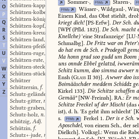
Sommer-
,
Staren-
,
PfWb
P
Schützen-kappe
f.
,
O
Wässer-
,
Wildgaul-,
Wing
PfWb
Schützen-kolben
m.
,
P
Einem
Kind,
das
Obst
stiehlt,
droh
Schützen-könig
m.
,
Q
kriegt
dich!
[
PS-Erfw
].
Der
Sch.
du
Schützen-kopf
m.
,
[WPf
(PfId.
182)].
De
Sch.
macht
R
Schützen-kreuz
n.
,
Knellche)
'eine
Strafanzeige'
[
LU-
S
Schützen-land
n.
,
Schmalbg
].
De
Fritz
war
on
Peter'
T
Schützen-pfeife
f.
,
do
hat
em
de
Sch.
e
Prodegoll
gema
U
Schützen-ruge
f.
,
Ma
honn
grad
soo
gudd
um
Boom
Schützen-rute
f.
V
,
uns
onnde
Ebbel
gelatzd,
iwweräm
Schützen-stecken
m.
,
W
Schitz
kumm,
doo
simma
awwer
n
Schützen-stück
n.
,
X
Ensh
(
Glass
II
30)].
Awwer
doo
iss
Schützer
Y
Boimääschder
meddem
Schiddz
gel
Schützersin
f.
,
Kirkel
133].
Die
Schitze
schaffen
a
Z
Schutz-geländer
n.
,
Gemääⁿ
[
NW-Freinsh
].
RA.:
Er
ma
Schutz-gitter
n.
,
Schitze
Freckel
uf
der
Mischt
(das
Schutz-graben
m.
,
ist),
d.
h.
'Es
geht
ihm
schlecht'
[
K
Schutz-holz
n.
,
s.
Ferkel
1.
Der
is
e
Sch.
w
PfWb
schützig
Adj.
,
Aposchdel,
von
einem
Sch.,
der
sel
Schützin
f.
,
Dielkch
].
Volksgl.:
Wenn
die
Rab
Schutz+-jude
m.
,
kommt
der
Sch.
[
KL-Wörsb
].
KR.: