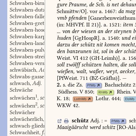
Schwaben-birne
f.
,
gure
Praume,
de
Sch.
is
net
dehau
Schwaben-dutzend
n.
,
Schmittw/O
].
vor
a.
1467:
da
mag
Schwaben-falle
f.
,
vmb
pfenden
[Ganerbenweisthum
Schwaben-grete
f.
,
(in:
MHVPf.
II
21)].
a.
1521:
item
Schwaben-hosen
Pl.
,
...
von
der
wiesen
an
der
steynen
b
Schwaben-karpfen
m.
,
huden
[GgHospR].
a.
1540:
und
ei
Schwaben-land
n.
,
darzu
der
schütz
nit
komen
mocht
Schwaben-pulver
n.
,
den
banzeunen
ist,
sol
in
der
schüt
Schwaben-streich
m.
,
Weist.
VI
412
(GH-Leimh)].
a.
156
Schwaben-verstand
m.
,
soll
zwölff
schützen
halten,
die
sol
schwäbisch
Adj.
,
wießen,
walt,
waßer,
weyt,
aecker,
Schwabs-gasse
f.
,
[PfWeist.
711
(BZ-Gräfhs)].
—
schwach
Adj.
,
2.
s.
die
Zs.
Bachschütz
2
PfWb
Schwäche
Südhess.
V
850
;
Rhein.
V
RhWb
1
schwächen
schw.
K.
18;
Lothr.
444
;
,
LothWb
ElsWb
2
WKW
42.
schwächen
schw.
,
Schwächer
schwächerlich
Adv.
,
schütz
Adj.
:
=
sc
PfWb
schwach-gliedrig
Adj.
,
Maaigäärscht
werd
schitz
[
RO-Als
Schwachheit
f.
,