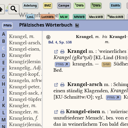
1
2
Adelung
BMZ
Campe
DWb
DWb
ElsWb
N
LmL
LothWb
MLW
MNWB
MeckWB
MeckWB
Pfälzisches Wörterbuch
PfWb
A
Krangel
m.
,
Krangel
,
m.
bis
Krangel-
B
m.
Krangel-arsch
m.
Bd. 4, Sp. 538
,
C
Krangel-eisen
n.
,
Krangel
m.
:
'
weinerliches
Krangeler
D
Krangel
(gRaⁿŋəl)
[KL-Lind
(
Höh
)
Krang(e)lersin
E
krangeln
.
—
Südhes
PfWb
SHW
krangelig
Adj.
,
F
Bed.
Krangel-kopf
m.
,
G
krangeln
schw.
,
H
Krangel-arsch
m.
:
Schim
Krangel-peter
m.
,
einen
ständig
Klagenden,
Krangel
I
Krangel-sack
m.
,
[
KU-Schmittw/O
];
vgl.
K
J
PfWb
Krangel-tüpfen
n.
,
K
Krangler
m.
,
Krangel-eisen
n.
:
'mürrisc
Krangeler
m.
L
,
unzufriedener
Mensch',
bes.
von
e
Kranglerin
f.
,
M
das
in
weinerlichem
Ton
bald
dies
Krang(e)lersin
f.
,
N