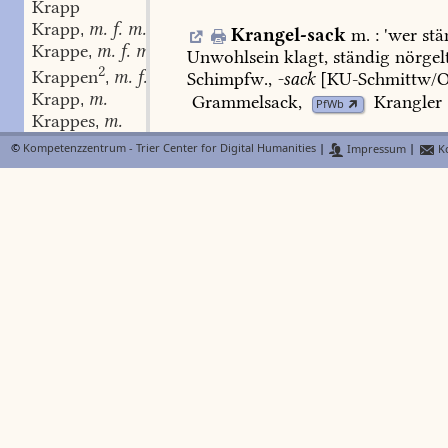
Krapp
Krapp
m. f. m.
,
Krangel-sack
m.
:
'wer
stä
Krappe
m. f. m.
,
Unwohlsein
klagt,
ständig
nörgelt
2
Krappen
m. f. m.
Schimpfw.,
-sack
[
KU-Schmittw/
,
Krapp
m.
Grammelsack
,
Krangler
,
PfWb
Krappes
m.
,
Krapp-dörre
f.
,
©
Kompetenzzentrum - Trier Center for Digital Humanities
|
Impressum
|
Ko
Krappe
Kräppel
kräppeln
schw.
,
Krappen
2
Krappen
Krappen-bürzel
m.
,
Krappen-genist
Krappen-kaspar
m.
,
Krappen-nest
n.
,
Krappen-scheuche
f.
,
Krappen-schnabel
m.
,
Krappen-schule
f.
,
krappen-schwarz
Adj.
,