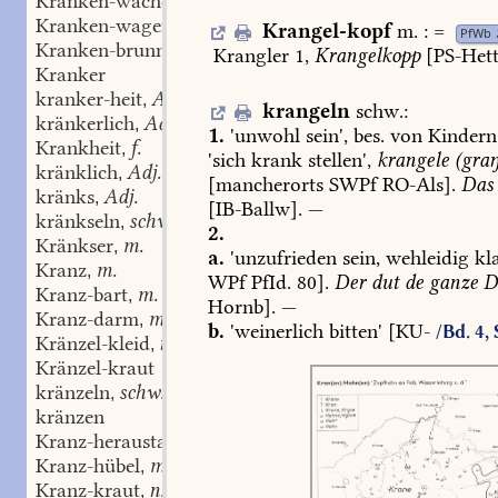
Kranken-wache
n. m. n. n. n. f. f. m. f. f. f. m.
,
Kranken-wagen
n. m. n. n. n. f. f. m. f. f. f. m.
,
Krangel-kopf
m.
:
=
PfWb
Kranken-brunnen
m.
,
Krangler
1,
Krangelkopp
[
PS-Het
Kranker
kranker-heit
Adj.
,
krangeln
schw.
:
kränkerlich
Adj.
,
1.
'unwohl
sein',
bes.
von
Kindern
Krankheit
f.
,
'sich
krank
stellen',
krangele
(graŋ
kränklich
Adj.
,
[mancherorts
SWPf
RO-Als].
Das
kränks
Adj.
,
[
IB-Ballw
].
—
kränkseln
schw.
,
2.
Kränkser
m.
,
a.
'unzufrieden
sein,
wehleidig
kl
Kranz
m.
,
WPf
PfId.
80].
Der
dut
de
ganze
D
Kranz-bart
m.
,
Hornb
].
—
Kranz-darm
m.
,
b.
'weinerlich
bitten'
[KU-
/Bd. 4,
Kränzel-kleid
n.
,
Kränzel-kraut
kränzeln
schw.
,
kränzen
Kranz-heraustanzen
Kranz-hübel
m.
,
Kranz-kraut
n.
,