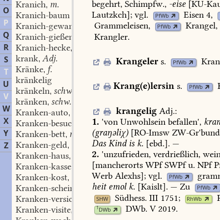
begehrt,
Schimpfw.,
-eise
[
KU-Kau
Kranich
m.
,
O
Lautzkch
];
vgl.
Eisen
4,
Kranich-baum
PfWb
P
Grammeleisen
,
Krangel
,
Kranich-gewanne
f.
,
PfWb
Q
Krangler
.
Kranich-gießen
Pl.
,
R
Kranich-hecke
f.
,
krank
Adj.
S
,
Krangeler
s.
Kran
PfWb
Kränke
f.
,
T
kränkelig
U
Krang(e)lersin
s.
PfWb
kränkeln
schw.
,
V
kränken
schw.
,
W
krangelig
Adj.
:
Kranken-auto
n. m. n. n. n. f. f. m. f. f. f. m.
,
X
1.
'von
Unwohlsein
befallen',
kran
Kranken-besuch
n. m. n. n. n. f. f. m. f. f. f. m.
,
(graŋəliχ)
[
RO-Imsw
ZW-Gr'bund
Y
Kranken-bett
n. m. n. n. n. f. f. m. f. f. f. m.
,
Das
Kind
is
k.
[ebd.].
—
Kranken-geld
n. m. n. n. n. f. f. m. f. f. f. m.
Z
,
2.
'unzufrieden,
verdrießlich,
wein
Kranken-haus
n. m. n. n. n. f. f. m. f. f. f. m.
,
[mancherorts
WPf
SWPf
u.
NPf
Pf
Kranken-kasse
n. m. n. n. n. f. f. m. f. f. f. m.
,
Werb
Alexhs];
vgl.
gram
Kranken-kost
n. m. n. n. n. f. f. m. f. f. f. m.
PfWb
,
heit
emol
k.
[Kaislt].
—
Zu
Kranken-schein
n. m. n. n. n. f. f. m. f. f. f. m.
PfWb
,
Südhess.
III
1751
;
Kranken-versicherung
n. m. n. n. n. f. f. m. f. f. f. m.
SHW
RhWb
,
DWb.
V
2019
.
Kranken-visite
n. m. n. n. n. f. f. m. f. f. f. m.
1
,
DWb