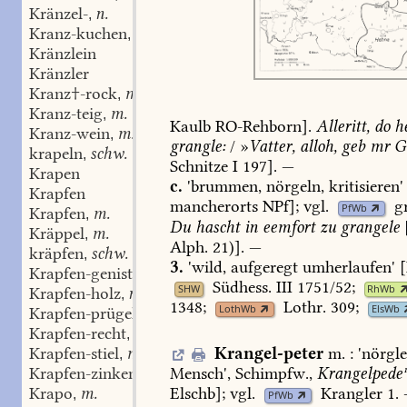
Kränzel-
n.
,
Kranz-kuchen
m.
,
Kränzlein
Kränzler
Kranz✝-rock
m.
,
Kranz-teig
m.
,
Kaulb
RO-Rehborn].
Alleritt,
do
he
Kranz-wein
m.
,
grangle:
/
»
Vatter,
alloh,
geb
mr
Ge
krapeln
schw.
,
Schnitze
I
197].
—
Krapen
c.
'brummen,
nörgeln,
kritisieren'
Krapfen
mancherorts
NPf];
vgl.
g
PfWb
Krapfen
m.
,
Du
hascht
in
eemfort
zu
grangele
Kräppel
m.
,
Alph.
21)].
—
kräpfen
schw.
,
3.
'wild,
aufgeregt
umherlaufen'
[
Krapfen-genist
n.
,
Südhess.
III
1751/52
;
SHW
RhWb
Krapfen-holz
n.
,
1348
;
Lothr.
309
;
LothWb
ElsWb
Krapfen-prügel
Pl.
,
Krapfen-recht
n.
,
Krangel-peter
m.
:
'nörgle
Krapfen-stiel
m.
,
Mensch',
Schimpfw.,
Krangelpede
Krapfen-zinken
Pl.
,
Elschb
];
vgl.
Krangler
1.
Krapo
m.
,
PfWb