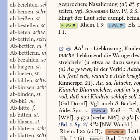
gesprochen;
Nasalierung
(aⁿ,
äⁿ,
ęⁿ
ab-beichten
schw.
,
selten,
vgl.
Schandein
Bav.
IV,
2
S.
ab-beinen
schw.
,
klingt
der
Laut
sehr
dumpf,
beina
ab-beißen
st.
,
Rhein.
I
3
;
Els.
I
ab-bestellen
schw.
,
RhWb
ElsWb
I
1
.
ab-beten
schw.
,
ab-betteln
schw.
,
Ab-bettler
m. f.
,
1
Aa
n.
:
Liebkosung,
Kinder
Ab-bettlerin
m. f.
,
mache
'liebkosend
die
Wange
des
ab-bezahlen
schw.
,
streicheln'
(u.
etwa
aa
dazu
sagen
ab-biegen
st.
,
(a)
Aa
gewwe;
in
der
Verkl.:
Aache
ab-bieten
st.
,
Un
freet
sich,
wann's
e
Ahle
krieg
ab-bilden
schw.
,
Kinnerspr.
21].
Aa,
aa,
luluche,
ro
ab-bimsen
schw.
,
Kinnche
Blummelcher,
ropp'm
's
g
ab-binden
st.
,
voll,
daß
mei
Kindche
schlofe
soll,
Ab-biß
m.
,
[
Gal-Dornf
].
Vgl.
auch
Ä-
Bäckel,
Ab-bitte
f.
,
Aide.
Syn.
s.
Kuß
.
—
F.:
ā
PfWb
ab-bitten
st.
,
[WPf],

χə
[verbr.
NPf],

lə
[v
ab-blasen
st.
,
āⁿlə
[
NW-Wachh
].
/Bd. 1, Sp. 2/
ab-blatern
schw.
,
Rhein.
I
85
(ai
II);
Loth
LothWb
ab-blatten
schw.
,
Els.
I
1
(ä);
Bad.
I
1/2
(A-B
BadWb