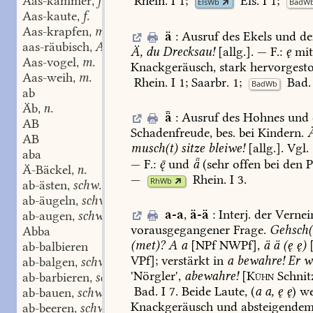
Aas-kammer
f.
Rhein.
I
1
;
Els.
I
1
;
,
ElsWb
BadW
Aas-kaute
f.
,
Aas-krapfen
m.
,
ä
:
Ausruf
des
Ekels
und
de
aas-räubisch
Adj.
,
Ä,
du
Drecksau!
[allg.].
—
F.:
ę
mi
Aas-vogel
m.
,
Knackgeräusch,
stark
hervorgesto
Aas-weih
m.
,
Rhein.
I
1
;
Saarbr.
1;
Bad.
BadWb
ab
Äb
n.
,
ǟ
:
Ausruf
des
Hohnes
und
AB
Schadenfreude,
bes.
bei
Kindern.
AB
musch(t)
sitze
bleiwe!
[allg.].
Vgl.
aba
—
F.:

und
ǟ
(sehr
offen
bei
den
P
Ä-Bäckel
n.
,
—
Rhein.
I
3
.
RhWb
ab-ästen
schw.
,
ab-äugeln
schw.
,
a-a
,
ä-ä
:
Interj.
der
Vernei
ab-augen
schw.
,
vorausgegangener
Frage.
Gehsch(
Abba
(met)?
A
a
[NPf
NWPf],
ä
ä
(ę
ę)
[
ab-balbieren
VPf];
verstärkt
in
a
bewahre!
Er
w
ab-balgen
schw.
,
'Nörgler',
abewahre!
[
Kühn
Schnit
ab-barbieren
schw.
,
Bad.
I
7
.
Beide
Laute,
(
a
a,
ę
ę
)
we
ab-bauen
schw.
,
Knackgeräusch
und
absteigende
ab-beeren
schw.
,