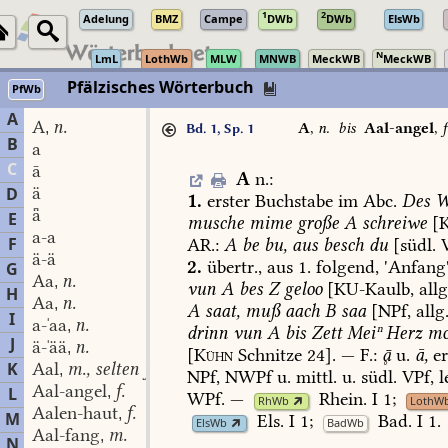
1
2
Adelung
BMZ
Campe
DWb
DWb
ElsWb
N
LmL
LothWb
MLW
MNWB
MeckWB
MeckWB
Pfälzisches Wörterbuch
PfWb
A
A
n.
,
A
,
n.
bis
Aal-angel
,
f
Bd. 1, Sp. 1
B
a
C
ā
A
n.
:
ä
D
1.
erster
Buchstabe
im
Abc.
Des
W
ǟ
E
musche
mime
große
A
schreiwe
[K
a-a
F
AR.:
A
be
bu,
aus
besch
du
[südl.
V
ä-ä
2.
übertr.,
aus
1.
folgend,
'Anfang'
G
Aa
n.
,
vun
A
bes
Z
geloo
[
KU-Kaulb
,
allg
H
Aa
n.
,
A
saat,
muß
aach
B
saa
[NPf,
allg.
I
a-ˈaa
n.
,
drinn
vun
A
bis
Zett
Meiⁿ
Herz
mo
J
ä-ˈää
n.
,
[
Kühn
Schnitze
24].
—
F.:

u.
ā,
er
K
Aal
m., selten f.
,
NPf,
NWPf
u.
mittl.
u.
südl.
VPf,
l
Aal-angel
f.
L
,
WPf.
—
Rhein.
I
1
;
RhWb
LothW
Aalen-haut
f.
,
M
Els.
I
1
;
Bad.
I
1
.
ElsWb
BadWb
Aal-fang
m.
,
N