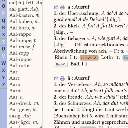
aal(en)-fett
Adj.
,
O
a
:
Ausruf
aal-glatt
Adj.
,
1.
der
Überraschung.
A
do!
A
so
w
P
Aal-kasten
m.
,
guck
emol!
A
de
Deiwel!
[allg.].
—
Q
Aal-koben
m.
,
2.
des
Ekels.
A
fui!
A
fui
Deiwel!
R
Aal-korb
m.
,
[allg.].
—
Aal-rappe
S
3.
des
Behagens.
A,
wie
gut!
A,
da
Aal-raupe
f.
,
T
[allg.].
—
Oft
ist
interjektionales
Aal-reuse
f.
,
U
Abschwächung
von
ach.
—
F.:
a.
Aal-ropp
V
Rhein.
I
1
;
Lothr.
1
;
LothWb
El
Aal-ruppe
W
Bad.
I
1
.
BadWb
Aal-rutte
X
Aar
Y
ā
:
Ausruf
Aare
1.
des
Verstehens.
Ah,
so
määnsch(
Aarn
Z
'meinst
du'!
Ah,
jetzert
fallt
mer's
Aarnt
2.
der
Freude.
Ah,
wie
schääⁿ
'sch
Aas
n.
,
3.
des
Schmerzes.
Ah,
das
dut
weh
Aas-dreck
m.
,
bei
1.
und
2.
klingt
der
Laut
wie
b
Aas-geier
m.
,
(Buchstabe);
bei
3.
wird
ā
mit
star
aasig
Adj.
,
Zähnen
und
nasaliert
gesprochen
Aas-jäger
m.
,