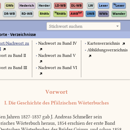
N
GWb
Hederich
Herder
LD-WB
DL-WB
LW
Lexer
Lexer
N
Spl
DR-WB
RD-WB
RhWb
RhWb
AWB
UWB
WWb
Wander
Stichwort suchen
rte · Verzeichnisse
rt/Nachwort zu
•
Nachwort zu Band IV
•
Kartenverzeichnis
I
•
Abbildungsverzeichnis
ort zu Band II
•
Nachwort zu Band V
ort zu Band III
•
Nachwort zu Band VI
Vorwort
I. Die Geschichte des Pfälzischen Wörterbuches
en Jahren 1827-1837 gab J. Andreas Schmeller sein
risches Wörterbuch heraus, 1854 erschien der erste Band
Deutschen Wörterbuches der Brüder Grimm, und schon 1858