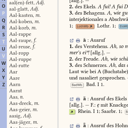
[allg.].
—
aal(en)-fett
Adj.
,
O
2.
des
Ekels.
A
fui!
A
fui
De
aal-glatt
Adj.
,
3.
des
Behagens.
A,
wie
gut
P
Aal-kasten
m.
,
interjektionales
a
Abschwä
Q
Aal-koben
m.
,
1
;
Lothr.
1
;
LothWb
ElsW
R
Aal-korb
m.
,
Aal-rappe
S
ā
:
Ausruf
Aal-raupe
f.
,
T
1.
des
Verstehens.
Ah,
so
m
Aal-reuse
f.
,
U
mer's
eiⁿ!
[allg.].
—
Aal-ropp
V
2.
der
Freude.
Ah,
wie
schä
Aal-ruppe
W
3.
des
Schmerzes.
Ah,
das
Aal-rutte
X
Laut
wie
bei
A
(Buchstabe)
Aar
Y
und
nasaliert
gesprochen.
Aare
Bad.
I
1
.
Aarn
Z
BadWb
Aarnt
Aas
n.
,
ä
:
Ausruf
des
Ekels
Aas-dreck
m.
,
[allg.].
—
F.:
ę
mit
Knackge
Aas-geier
m.
,
Rhein.
I
1
;
Saarbr.
1;
B
aasig
Adj.
,
Aas-jäger
m.
,
ǟ
:
Ausruf
des
Hohn