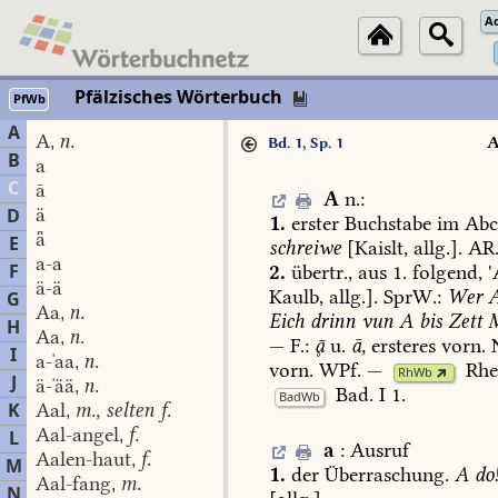
A
Pfälzisches Wörterbuch
PfWb
A
A
n.
,
Bd. 1, Sp. 1
B
a
C
ā
A
n.
:
ä
D
1.
erster
Buchstabe
im
Abc
ǟ
E
schreiwe
[Kaislt,
allg.].
AR.
a-a
F
2.
übertr.,
aus
1.
folgend,
'
ä-ä
Kaulb
,
allg.].
SprW.:
Wer
G
Aa
n.
,
Eich
drinn
vun
A
bis
Zett
M
H
Aa
n.
,
—
F.:

u.
ā,
ersteres
vorn.
N
I
a-ˈaa
n.
,
vorn.
WPf.
—
Rhe
RhWb
J
ä-ˈää
n.
,
Bad.
I
1
.
BadWb
K
Aal
m., selten f.
,
Aal-angel
f.
L
,
a
:
Ausruf
Aalen-haut
f.
,
M
1.
der
Überraschung.
A
do
Aal-fang
m.
,
N