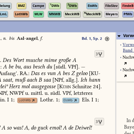
1
2
delung
BMZ
Campe
DWb
DWb
ElsWb
FiloSlov
FindeB
N
LmL
LothWb
MLW
MNWB
MeckWB
MeckWB
Meyers
PfWb
Vorwo
A
,
n.
bis
Aal-angel
,
f.
Bd. 1, Sp. 2
•
Vorwo
Band 
3
•
Nachw
.
Des
Wort
musche
mime
große
A
:
A
be
bu,
aus
besch
du
[südl.
VPf].
—
•
Nachw
Anfang'.
RA.:
Das
es
vun
A
bes
Z
geloo
[
KU-
A
saat,
muß
aach
B
saa
[NPf,
allg.].
Ich
hann
eiⁿ
Herz
mol
ausgegosse
[
Kühn
Schnitze
24].
Pf,
NWPf
u.
mittl.
u.
südl.
VPf,
letzteres
in.
I
1
;
Lothr.
1
;
Els.
I
1
;
LothWb
ElsWb
In d
3
Baye
!
A
so
was!
A,
do
guck
emol!
A
de
Deiwel!
des 