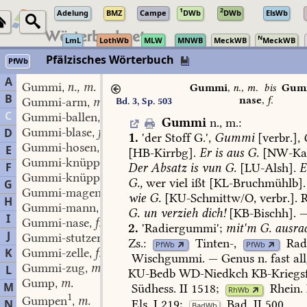
1
2
Adelung
BMZ
Campe
DWb
DWb
ElsWb
N
LmL
LothWb
MLW
MNWB
MeckWB
MeckWB
Pfälzisches Wörterbuch
PfWb
A
Gummi
n., m.
,
Gummi
,
n., m.
bis
Gum
B
nase
,
f.
Gummi-arm
m.
Bd. 3, Sp. 503
,
C
Gummi-ballen
m.
,
Gummi
n.,
m.
:
Gummi-blase
f.
D
,
1.
'der
Stoff
G.',
Gummi
[verbr.],
Gummi-hosen
Pl.
,
E
[
HB-Kirrbg
].
Er
is
aus
G.
[NW-Kall
Gummi-knüppel
m.
,
F
Der
Absatz
is
vun
G.
[
LU-Alsh
].
E
Gummi-knüppler
m.
,
G.,
wer
viel
ißt
[
KL-Bruchmühlb
].
G
Gummi-magen
m.
,
wie
G.
[KU-Schmittw/O,
verbr.].
R
H
Gummi-mann
m.
,
G.
un
verzieh
dich!
[
KB-Bischh
].
I
Gummi-nase
f.
,
2.
'Radiergummi';
mit'm
G.
ausrad
J
Gummi-stutzer
Pl.
,
Zs.:
Tinten-
,
Rad
PfWb
PfWb
K
Gummi-zelle
f.
,
Wischgummi
.
—
Genus
n.
fast
all
Gummi-zug
m.
L
,
KU-Bedb
WD-Niedkch
KB-Kriegsf
Gump
m.
,
M
Südhess.
II
1518
;
Rhein.
RhWb
1
Gumpen
m.
,
Els.
I
219
;
Bad.
II
500
.
N
BadWb