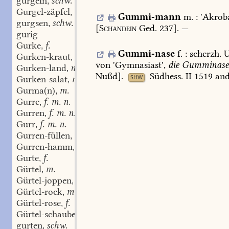
gurgeln
schw.
,
Gurgel-zäpfel
n.
,
Gummi-mann
m.
:
'Akroba
gurgsen
schw.
,
[
Schandein
Ged.
237].
—
gurig
Gurke
f.
,
Gummi-nase
f.
:
scherzh.
U
Gurken-kraut
n.
,
von
'Gymnasiast',
die
Gumminas
Gurken-land
n.
,
Nußd
].
Südhess.
II
1519
and
SHW
Gurken-salat
m.
,
Gurma(n)
m.
,
Gurre
f. m. n.
,
Gurren
f. m. n.
,
Gurr
f. m. n.
,
Gurren-füllen
n.
,
Gurren-hamm
m.
,
Gurte
f.
,
Gürtel
m.
,
Gürtel-joppen
m.
,
Gürtel-rock
m.
,
Gürtel-rose
f.
,
Gürtel-schaube
f.
,
gurten
schw.
,