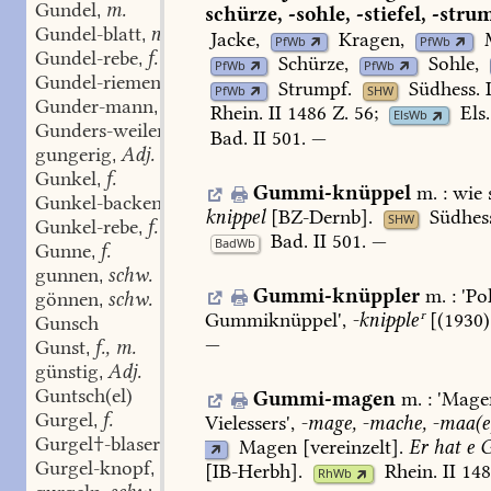
Gundel
m.
,
schürze,
-sohle,
-stiefel,
-stru
Gundel-blatt
n.
,
Jacke
,
Kragen
,
PfWb
PfWb
Gundel-rebe
f.
,
Schürze
,
Sohle
,
PfWb
PfWb
Gundel-riemen
m.
,
Strumpf
.
Südhess.
I
PfWb
SHW
Gunder-mann
m.
,
Rhein.
II
1486
Z.
56;
Els.
ElsWb
Gunders-weiler
ON
,
Bad.
II
501
.
—
gungerig
Adj.
,
Gunkel
f.
,
Gummi-knüppel
m.
:
wie
s
Gunkel-backen
m.
,
knippel
[
BZ-Dernb
].
Südhes
SHW
Gunkel-rebe
f.
,
Bad.
II
501
.
—
BadWb
Gunne
f.
,
gunnen
schw.
,
Gummi-knüppler
m.
:
'Pol
gönnen
schw.
,
Gummiknüppel',
-knippleʳ
[(1930)
Gunsch
—
Gunst
f., m.
,
günstig
Adj.
,
Guntsch(el)
Gummi-magen
m.
:
'Mage
Gurgel
f.
Vielessers',
-mage,
-mache,
-maa(e
,
Gurgel✝-blaser
m.
Magen
[vereinzelt].
Er
hat
e
G
,
Gurgel-knopf
m.
[
IB-Herbh
].
Rhein.
II
148
,
RhWb