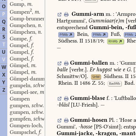
Gump
m.
,
O
2
Gumpen
m.
,
Gummi-arm
m.
:
'Armpro
P
Gump-brunnen
m.
,
Hartgummi',
Gummiaar(e)m
[verb
Q
Gumpchen
n.
,
entsprechend
Gummi-bein,
-fuß
R
Gümpchen
n.
,
Bein
,
Fuß
,
PfWb
PfWb
PfWb
S
Gumpe
f.
,
Südhess.
II
1518/19
;
Rhe
RhWb
T
Gumpel
f.
,
—
U
Gumpel
f.
,
Gumpel
f.
V
,
Gummi-ballen
m.
:
'Gummi
Gümpel
m.
,
W
balle
[verbr.].
Er
huppst
wie
e
G.
[
Gümpel
m.
,
X
Schmittw/O
].
Südhess.
II
15
SHW
Gümpel-damm
m.
,
Y
Rhein.
II
1486
Z.
55;
Bad.
BadWb
gumpeln
schw.
,
Z
Gumpel-see
m.
,
Gummi-blase
f.
:
'Luftball
Gumpen
-bläsl
[
LU-Friesh
].
—
gumpen
schw.
,
gumpen
schw.
,
gumpfen
schw.
,
Gummi-hosen
Pl.
:
'Hose
a
Gumpen-loch
n.
,
Gummi',
-hosse
[
PS-O'simt
];
entsp
Gumpschel
f.
,
Gummi-jacke,
-kragen,
-mante