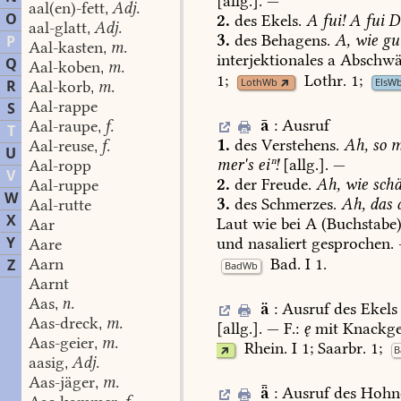
[allg.].
—
aal(en)-fett
Adj.
,
O
2.
des
Ekels.
A
fui!
A
fui
De
aal-glatt
Adj.
,
3.
des
Behagens.
A,
wie
gut
P
Aal-kasten
m.
,
interjektionales
a
Abschwä
Q
Aal-koben
m.
,
1
;
Lothr.
1
;
LothWb
ElsW
R
Aal-korb
m.
,
Aal-rappe
S
ā
:
Ausruf
Aal-raupe
f.
,
T
1.
des
Verstehens.
Ah,
so
m
Aal-reuse
f.
,
U
mer's
eiⁿ!
[allg.].
—
Aal-ropp
V
2.
der
Freude.
Ah,
wie
schä
Aal-ruppe
W
3.
des
Schmerzes.
Ah,
das
Aal-rutte
X
Laut
wie
bei
A
(Buchstabe)
Aar
Y
und
nasaliert
gesprochen.
Aare
Bad.
I
1
.
Aarn
Z
BadWb
Aarnt
Aas
n.
,
ä
:
Ausruf
des
Ekels
Aas-dreck
m.
,
[allg.].
—
F.:
ę
mit
Knackge
Aas-geier
m.
,
Rhein.
I
1
;
Saarbr.
1;
B
aasig
Adj.
,
Aas-jäger
m.
,
ǟ
:
Ausruf
des
Hohn