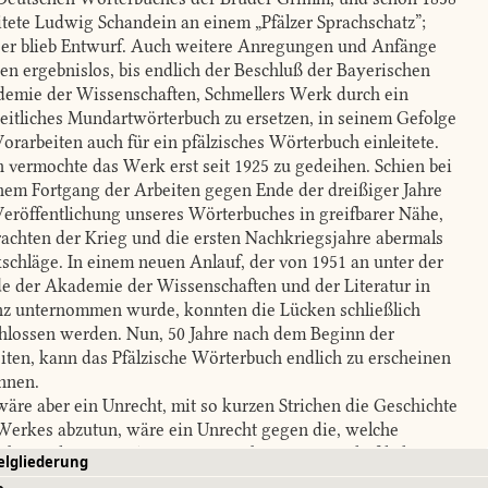
itete Ludwig Schandein an einem „Pfälzer Sprachschatz”;
 er blieb Entwurf. Auch weitere Anregungen und Anfänge
ben ergebnislos, bis endlich der Beschluß der Bayerischen
emie der Wissenschaften, Schmellers Werk durch ein
eitliches Mundartwörterbuch zu ersetzen, in seinem Gefolge
Vorarbeiten auch für ein pfälzisches Wörterbuch einleitete.
 vermochte das Werk erst seit 1925 zu gedeihen. Schien bei
hem Fortgang der Arbeiten gegen Ende der dreißiger Jahre
Veröffentlichung unseres Wörterbuches in greifbarer Nähe,
rachten der Krieg und die ersten Nachkriegsjahre abermals
schläge. In einem neuen Anlauf, der von 1951 an unter der
e der Akademie der Wissenschaften und der Literatur in
z unternommen wurde, konnten die Lücken schließlich
hlossen werden. Nun, 50 Jahre nach dem Beginn der
iten, kann das Pfälzische Wörterbuch endlich zu erscheinen
nnen.
äre aber ein Unrecht, mit so kurzen Strichen die Geschichte
Werkes abzutun, wäre ein Unrecht gegen die, welche
rbeiten leisteten, Anregungen gaben, wissenschaftliche
elgliederung
dlagen schufen, und erst recht gegen die früheren und