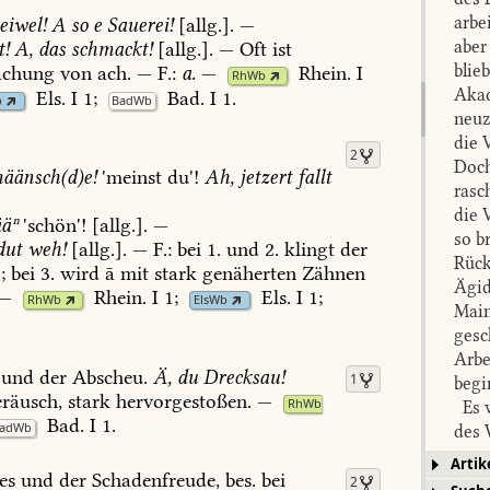
arbe
iwel!
A
so
e
Sauerei!
[allg.].
—
aber
!
A,
das
schmackt!
[allg.].
—
Oft
ist
blie
chung
von
ach.
—
F.:
a.
—
Rhein.
I
RhWb
Akad
Els.
I
1
;
Bad.
I
1
.
b
BadWb
neuz
die 
2
Doch
äänsch(d)e!
'meinst
du'!
Ah,
jetzert
fallt
rasc
die 
äⁿ
'schön'!
[allg.].
—
so b
dut
weh!
[allg.].
—
F.:
bei
1.
und
2.
klingt
der
Rück
;
bei
3.
wird
ā
mit
stark
genäherten
Zähnen
Ägid
—
Rhein.
I
1
;
Els.
I
1
;
RhWb
ElsWb
Main
gesc
Arbe
und
der
Abscheu.
Ä,
du
Drecksau!
1
begi
räusch,
stark
hervorgestoßen.
—
RhWb
Es w
Bad.
I
1
.
adWb
des 
Vora
Artik
es
und
der
Schadenfreude,
bes.
bei
Grun
2