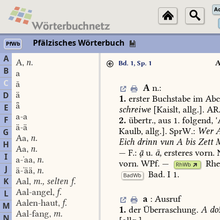
A
Pfälzisches Wörterbuch
PfWb
A
A
n.
,
Bd. 1, Sp. 1
B
a
C
ā
A
n.
:
ä
D
1.
erster
Buchstabe
im
Abc
ǟ
E
schreiwe
[Kaislt,
allg.].
AR.
a-a
F
2.
übertr.,
aus
1.
folgend,
'
ä-ä
Kaulb
,
allg.].
SprW.:
Wer
G
Aa
n.
,
Eich
drinn
vun
A
bis
Zett
M
H
Aa
n.
,
—
F.:

u.
ā,
ersteres
vorn.
N
I
a-ˈaa
n.
,
vorn.
WPf.
—
Rhe
RhWb
J
ä-ˈää
n.
,
Bad.
I
1
.
BadWb
K
Aal
m., selten f.
,
Aal-angel
f.
L
,
a
:
Ausruf
Aalen-haut
f.
,
M
1.
der
Überraschung.
A
do
Aal-fang
m.
,
N