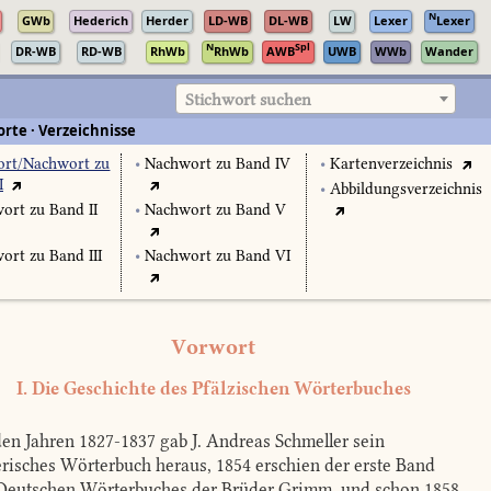
N
GWb
Hederich
Herder
LD-WB
DL-WB
LW
Lexer
Lexer
N
Spl
DR-WB
RD-WB
RhWb
RhWb
AWB
UWB
WWb
Wander
Stichwort suchen
rte · Verzeichnisse
rt/Nachwort zu
•
Nachwort zu Band IV
•
Kartenverzeichnis
I
•
Abbildungsverzeichnis
ort zu Band II
•
Nachwort zu Band V
ort zu Band III
•
Nachwort zu Band VI
Vorwort
I. Die Geschichte des Pfälzischen Wörterbuches
en Jahren 1827-1837 gab J. Andreas Schmeller sein
risches Wörterbuch heraus, 1854 erschien der erste Band
Deutschen Wörterbuches der Brüder Grimm, und schon 1858