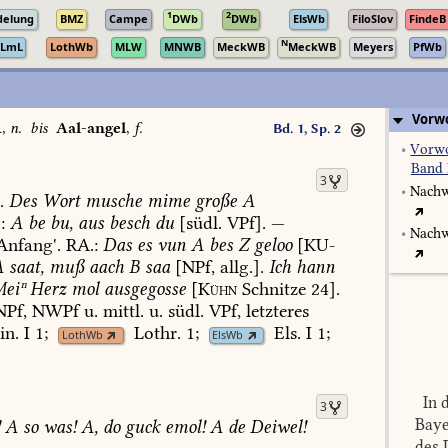
1
2
delung
BMZ
Campe
DWb
DWb
ElsWb
FiloSlov
FindeB
N
LmL
LothWb
MLW
MNWB
MeckWB
MeckWB
Meyers
PfWb
Vorwo
A
,
n.
bis
Aal-angel
,
f.
Bd. 1, Sp. 2
•
Vorwo
Band 
3
•
Nachw
.
Des
Wort
musche
mime
große
A
:
A
be
bu,
aus
besch
du
[südl.
VPf].
—
•
Nachw
Anfang'.
RA.:
Das
es
vun
A
bes
Z
geloo
[
KU-
A
saat,
muß
aach
B
saa
[NPf,
allg.].
Ich
hann
eiⁿ
Herz
mol
ausgegosse
[
Kühn
Schnitze
24].
Pf,
NWPf
u.
mittl.
u.
südl.
VPf,
letzteres
in.
I
1
;
Lothr.
1
;
Els.
I
1
;
LothWb
ElsWb
In d
3
Baye
!
A
so
was!
A,
do
guck
emol!
A
de
Deiwel!
des 