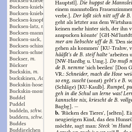
Bucksen-knebel
m.
,
Hauptstl
].
Die
huppst
de
Mannslei
Bucksen-knieberich
m.
,
einem
mannstollen
Frauenzimme
Bucksen-kniebes
m.
,
verbr.].
Der
loßt
sich
nitt
uff
de
B.
Bucksen-knopf
m.
,
geht
als
letzter
aus
dem
Wirtshau
Bucksen-latz
m.
,
keinen
mehr
hinter
sich,
der
ihn
v
Bucksen-mann
m.
,
anspucken
könnte'
[
GH-Nd'lustd
Bucksen-sack
m.
,
mer
am
liebschte
uff
de
B.
'Den
si
Bucksen-schisser
m.
,
gehen
als
kommen'
[KU-Trahw,
v
Bucksen-schneider
m.
,
hääßt's
de
B.
steif
halte
'arbeiten
u
Buckser
m.
,
[NW-Hardbg
u.
Umg.].
Do
muß
m
Bückser
de
B.
nemme
'sich
beeilen'
[Don
G
Buckskin
m.
,
VR.:
Schneider,
mach
die
Hose
wei
buckskinen
Adj.
,
so
eng,
suscht
(sonst)
gebt's
e
B.
vo
Buckskin-hosen
Pl.
,
(Schläge)
[
KU-Kaulb
].
Rumpel,
pu
Buckskin-montur
f.
,
geh
in
die
Schul
un
lerne
was!
Lern
Buddel
kannschte
nix,
kriescht
de
B.
vollg
Puddel
Bagbg
].
—
buddeln
schw.
,
b.
'Rücken
des
Tieres',
[selten].
Ei
buddern
schw.
,
neugierigen
Kind,
das
den
Hunsr
Buddes
möchte,
sagt
man:
Steck
'm
Hund
Buddigelchen