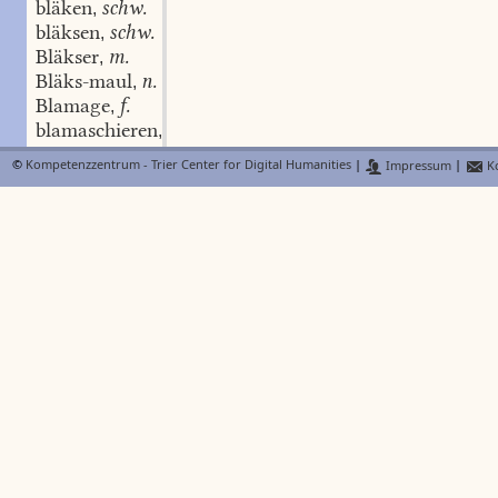
bläken
schw.
,
bläksen
schw.
,
Bläkser
m.
,
Bläks-maul
n.
,
Blamage
f.
,
blamaschieren
schw.
,
Blambeere
©
Kompetenzzentrum - Trier Center for Digital Humanities
|
Impressum
|
Ko
Blamer
Plamer
blamieren
schw.
,
Plämpel
m.
,
Plämpel-brühe
f.
,
plämpern
schw.
,
pläm-pläm
blämsch
Adj.
,
Plan
m.
,
Plane
f.
,
Pläne-futte
f.
,
Pläne-macher
m.
,
planen
schw.
,
Planer
m.
,