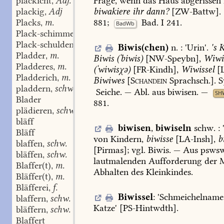
plackicht
Adj.
Frage,
wenn
das
Haus
abgerissen
,
plackig
Adj
biwakiere
ihr
dann?
[
ZW-Battw
].
,
Placks
m.
881
;
Bad.
I
241
.
,
BadWb
Plack-schimmel
m.
,
Plack-schulden
Pl.
,
Biwis(chen)
n.
:
'
Urin
'.
's
K
Pladder
m.
,
Biwis
(ˈbiwis)
[
NW-Speybn
],
Wiwi
Pladderes
m.
,
(ˈwiwisχə)
[
FR-Kindh
],
Wiwissel
[
Pladderich
m.
,
Biwiwes
[
Schandein
Sprachsch.].
S
pladdern
schw.
,
Seiche
.
—
Abl.
aus
biwisen.
—
SH
Blader
881
.
plädieren
schw.
,
bläff
biwisen
,
biwiseln
schw.
:
Bläff
von
Kindern,
biwisse
[
LA-Insh
],
b
blaffen
schw.
,
[Pirmas];
vgl.
Biwis
.
—
Aus
pswsw
bläffen
schw.
,
lautmalenden
Aufforderung
der
M
Blaffer(t)
m.
,
Abhalten
des
Kleinkindes.
Bläffer(t)
m.
,
Bläfferei
f.
,
Biwissel
:
'Schmeichelname
blaffern
schw.
,
Katze'
[
PS-Hintwdth
].
bläffern
schw.
,
Blaffert