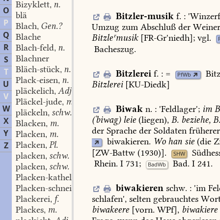
Bizyklett
n.
,
O
blä
Bitzler-musik
f.
:
'
Winzerf
P
Blach
Gen.?
Umzug
zum
Abschluß
der
Weiner
,
Q
Blache
Bitzleʳmusik
[
FR-Gr'niedh
];
vgl.
R
Blach-feld
n.
Bacheszug
.
,
Blachner
S
Bläch-stück
n.
,
T
Bitzlerei
f.
:
=
Bitz
PfWb
Plack-eisen
n.
,
U
Bitzlerei
[
KU-Diedk
]
pläckelich
Adj.
,
V
Pläckel-jude
m.
,
W
Biwak
n.
:
'
Feldlager
';
im
B
pläckeln
schw.
,
(ˈbiwag)
leie
(liegen),
B.
beziehe,
B
X
Blacken
m.
,
der
Sprache
der
Soldaten
frühere
Y
Placken
m.
,
biwakieren
.
Wo
han
sie
(die
Zi
Placken
Pl.
Z
,
[ZW-Battw
(1930)].
Südhess
SHW
placken
schw.
,
Rhein.
I
731
;
Bad.
I
241
.
BadWb
placken
schw.
,
Placken-kathel
f.
,
Placken-schneider
m.
biwakieren
schw.
:
'
im
Fel
,
Plackerei
f.
schlafen
',
selten
gebrauchtes
Wort
,
Plackes
m.
biwakeere
[vorn.
WPf],
biwakiere
,