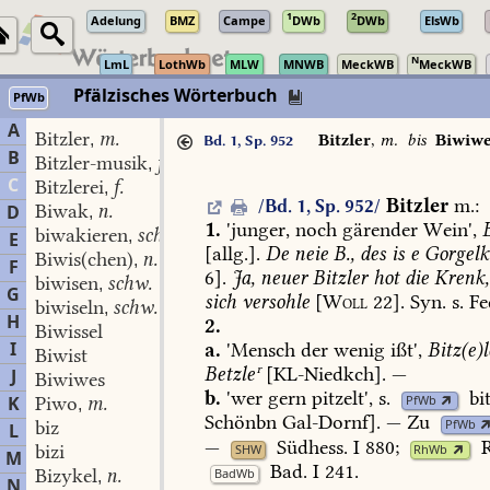
1
2
Adelung
BMZ
Campe
DWb
DWb
ElsWb
N
LmL
LothWb
MLW
MNWB
MeckWB
MeckWB
Pfälzisches Wörterbuch
PfWb
A
Bitzler
m.
,
Bitzler
,
m.
bis
Biwiw
Bd. 1, Sp. 952
B
Bitzler-musik
f.
,
C
Bitzlerei
f.
,
Bitzler
m.
:
/Bd. 1, Sp. 952/
Biwak
n.
D
,
1.
'junger,
noch
gärender
Wein',
biwakieren
schw.
,
E
[allg.].
De
neie
B.,
des
is
e
Gorgelki
Biwis(chen)
n.
,
F
6].
Ja,
neuer
Bitzler
hot
die
Krenk,
biwisen
schw.
,
G
sich
versohle
[
Woll
22].
Syn.
s.
Fe
biwiseln
schw.
,
H
2.
Biwissel
I
a.
'Mensch
der
wenig
ißt',
Bitz(e)l
Biwist
Betzleʳ
[
KL-Niedkch
].
—
J
Biwiwes
b.
'wer
gern
pitzelt',
s.
bi
PfWb
K
Piwo
m.
,
Schönbn
Gal-Dornf
].
—
Zu
biz
PfWb
L
—
Südhess.
I
880
;
R
bizi
SHW
RhWb
M
Bad.
I
241
.
Bizykel
n.
BadWb
,
N