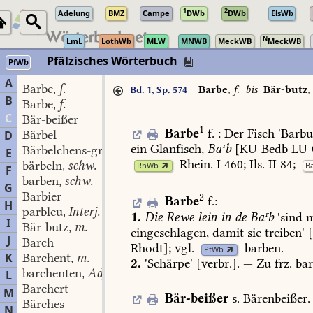
1
2
Adelung
BMZ
Campe
DWb
DWb
ElsWb
N
LmL
LothWb
MLW
MNWB
MeckWB
MeckWB
Pfälzisches Wörterbuch
PfWb
A
Barbe
f.
,
Barbe
,
f.
bis
Bär-butz
,
Bd. 1, Sp. 574
B
Barbe
f.
,
C
Bär-beißer
1
Barbe
f.
:
Der
Fisch
'Barbu
Bärbel
D
ein
Glanfisch,
Baʳb
[
KU-Bedb
LU
Bärbelchens-grundbirnen
Pl.
,
E
Rhein.
I
460
;
Ils.
II
84;
bärbeln
schw.
RhWb
B
,
F
barben
schw.
,
G
Barbier
2
Barbe
f.
:
H
parbleu
Interj.
,
1.
Die
Rewe
lein
in
de
Baʳb
'sind
m
I
Bär-butz
m.
,
eingeschlagen,
damit
sie
treiben'
J
Barch
Rhodt
];
vgl.
barben
.
—
PfWb
K
Barchent
m.
,
2.
'Schärpe'
[verbr.].
—
Zu
frz.
bar
barchenten
Adj.
L
,
Barchert
M
Bär-beißer
s.
Bärenbeißer
.
Bärches
N