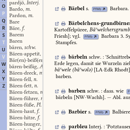
pardjö
Interj.
,
O
Bärbel
s.
Barbara
.
Bardo
m.
,
PfWb
P
Pardon
m.
,
Q
Bare
Bärbelchens-grundbirne
R
Bäre
f.
,
Kartoffelpüree,
Bäʳwelchersgrumb
Barem
S
Friesh
];
vgl.
Barbara
3.
Sy
PfWb
Baren
T
Stampfes
.
bären
schw.
,
U
Bären-appetit
m.
,
V
bärbeln
schw.
:
'
Schnittreb
Bär(en)-beiß(er)
m.
,
Erde
legen,
damit
sie
Wurzeln
zie
W
bären-beißig
Adj.
,
bäʳwele
(bäʳwələ)
[
LA-Edk
Rhodt
]
X
Bären-dreck
m.
,
barben
.
Y
Bären-fell
n.
,
Bären-fett
n.
Z
,
barben
schw.
:
dass.
wie
Bären-fetzen
m.
P
,
bärbeln
[
NW-Wachh
].
—
Abl.
au
Bären-führer
m.
,
Bären-füße
Pl.
,
Bären-haut
f.
Barbier
s.
Balbier
,
PfWb
Bären-hitze
f.
,
Bären-hunger
m.
,
parbleu
Interj.
:
'
Potztause