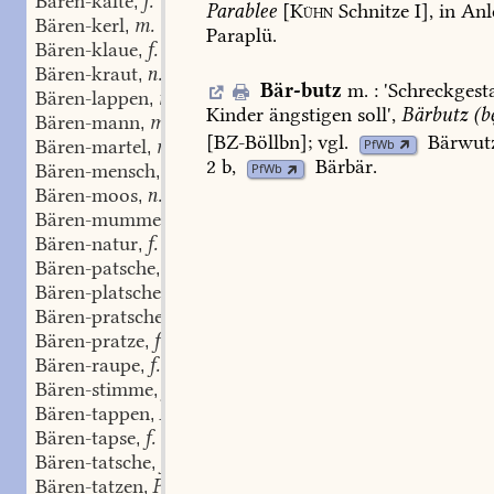
Bären-kälte
f.
,
Parablee
[
Kühn
Schnitze
I],
in
Anl
Bären-kerl
m.
,
Paraplü.
Bären-klaue
f.
,
Bären-kraut
n.
,
Bär-butz
m.
:
'
Schreckgesta
Bären-lappen
m.
,
Kinder
ängstigen
soll
',
Bärbutz
(b
Bären-mann
m.
,
[
BZ-Böllbn
];
vgl.
Bärwut
Bären-martel
m.
PfWb
,
2
b,
Bärbär
.
Bären-mensch
m.
PfWb
,
Bären-moos
n.
,
Bären-mummel
m.
,
Bären-natur
f.
,
Bären-patsche
f.
,
Bären-platscher
m.
,
Bären-pratsche
f.
,
Bären-pratze
f.
,
Bären-raupe
f.
,
Bären-stimme
f.
,
Bären-tappen
Pl. (m.)
,
Bären-tapse
f.
,
Bären-tatsche
f.
,
Bären-tatzen
Pl. (f.)
,