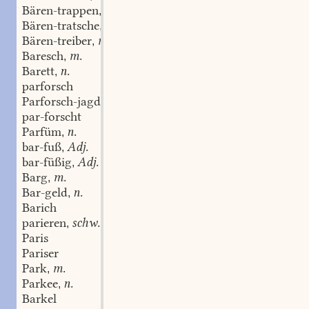
Bären-trappen
Pl. (m.)
,
Bären-tratsche
f.
,
Bären-treiber
m.
,
Baresch
m.
,
Barett
n.
,
parforsch
Parforsch-jagd
f.
,
par-forscht
Parfüm
n.
,
bar-fuß
Adj.
,
bar-füßig
Adj.
,
Barg
m.
,
Bar-geld
n.
,
Barich
parieren
schw.
,
Paris
Pariser
Park
m.
,
Parkee
n.
,
Barkel