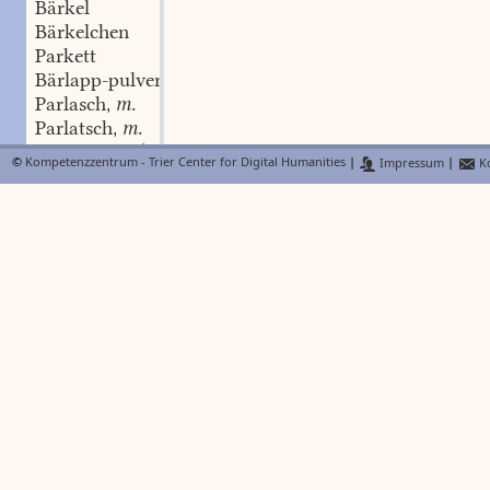
Bärkel
Bärkelchen
Parkett
Bärlapp-pulver
n.
,
Parlasch
m.
,
Parlatsch
m.
,
parlassen
schw.
,
©
Kompetenzzentrum - Trier Center for Digital Humanities
|
Impressum
|
Ko
Parlasser
m.
,
parlatschen
schw.
,
Parlatscher
m.
,
Bar-lauf
m.
,
parlen
schw.
,
Parlewu
m.
,
parlieren
schw.
,
Bar-loch
n.
,
Barm
Parm
Barme
Bärmes
m.
,
barmessieren
schw.
,
barm-herzig
Adj.
,